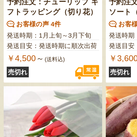
予約注文：チューリップ ギ
予約注
フトラッピング（切り花）
ソート
お客様の声 4件
お客様
発送時期：1月上旬～3月下旬
発送時期
発送目安：発送時期に順次出荷
発送目安
￥4,500
￥3,60
～
(送料込)
売切れ
売切れ