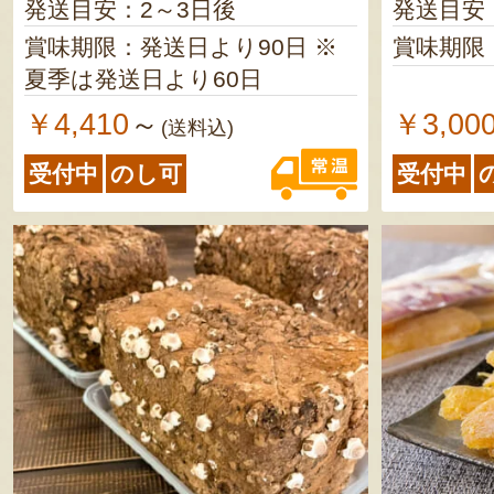
発送目安：2～3日後
発送目安
賞味期限：発送日より90日 ※
賞味期限
夏季は発送日より60日
￥4,410
￥3,00
～
(送料込)
受付中
のし可
受付中