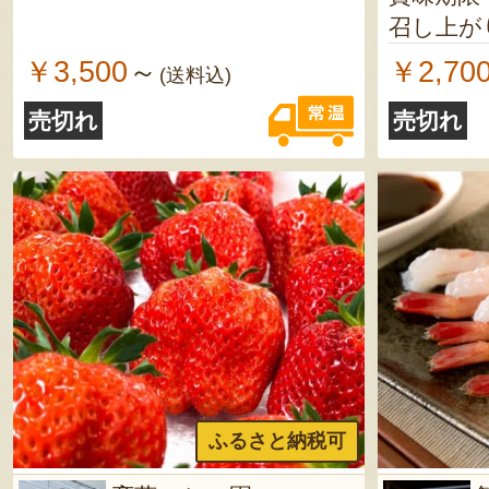
召し上が
￥3,500
￥2,70
～
(送料込)
売切れ
売切れ
ふるさと納税可