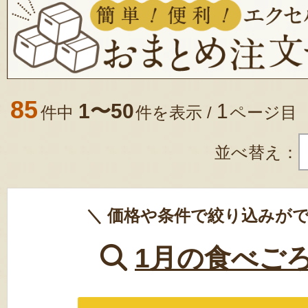
85
1〜50
1
件中
件を表示 /
ページ目
並べ替え：
＼ 価格や条件で絞り込みがで
1月の食べご