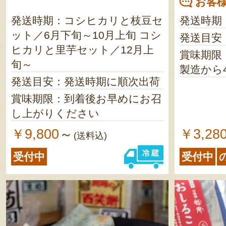
お客様
発送時期：コシヒカリと枝豆セ
発送時期
ット／6月下旬～10月上旬 コシ
発送目安
ヒカリと里芋セット／12月上
賞味期限
旬～
製造から
発送目安：発送時期に順次出荷
賞味期限：到着後お早めにお召
し上がりください
￥9,800
￥3,28
～
(送料込)
受付中
受付中