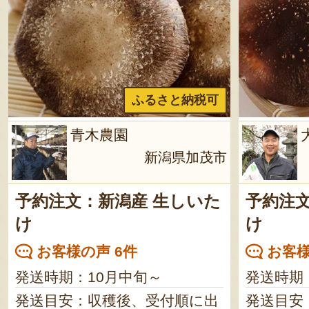
ふるさと納税可
青木農園
新潟県加茂市
予約注文：新潟産 生しいた
予約注文
け
け
お客様の声 6件
お客様
発送時期：10月中旬～
発送時期
発送目安：収穫後、受付順に出
発送目安