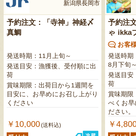
新潟県長岡市
予約注文：「寺神」神経〆
予約注
真鯛
ゃ ik
お客様
発送時期：11月上旬～
発送時期
8月下旬
発送目安：漁獲後、受付順に出
荷
発送目安
荷
賞味期限：出荷日から1週間を
目安に、お早めにお召し上がり
賞味期限
ください
べくお早
ださい。
￥10,000
￥4,80
(送料込)