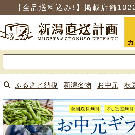
【全品送料込み!】掲載店舗
102
カ
検
索:
ふるさと納税
新潟名物
お中元
枝