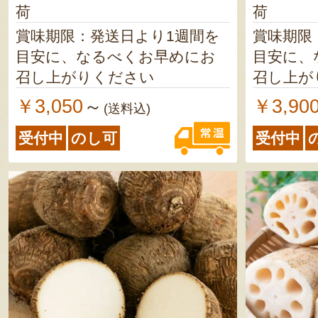
荷
荷
賞味期限：発送日より1週間を
賞味期限
目安に、なるべくお早めにお
目安に、
召し上がりください
召し上が
￥3,050
￥3,90
～
(送料込)
受付中
のし可
受付中