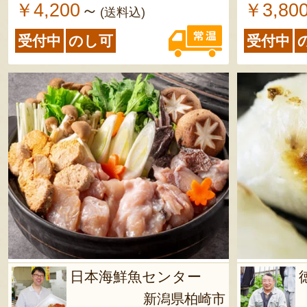
￥4,200
￥3,80
～
(送料込)
受付中
のし可
受付中
日本海鮮魚センター
新潟県柏崎市