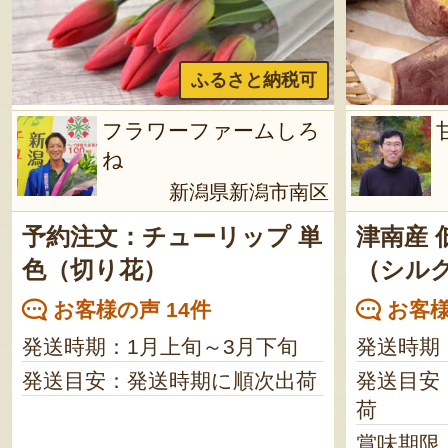
ふるさと納税可
フラワーファームしろ
ね
新潟県新潟市南区
予約注文：チューリップ 単
津南産
色（切り花）
（シル
お客様の声 14件
お客様
発送時期：1月上旬～3月下旬
発送時期
発送目安：発送時期に順次出荷
発送目安
荷
賞味期限