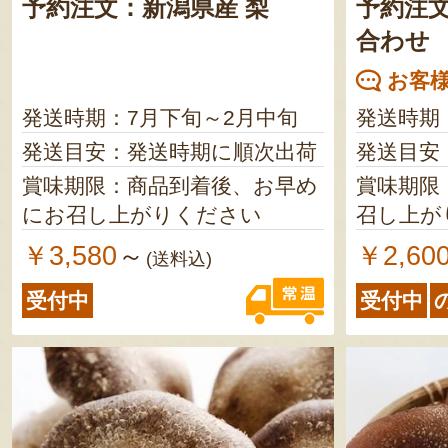
予約注文：新潟県産 梨
予約注
合わせ
お客様
発送時期：7月下旬～2月中旬
発送時期
発送目安：発送時期に順次出荷
発送目安
賞味期限：商品到着後、お早め
賞味期限
にお召し上がりください
召し上が
￥3,580
￥2,60
～
(送料込)
受付中
受付中