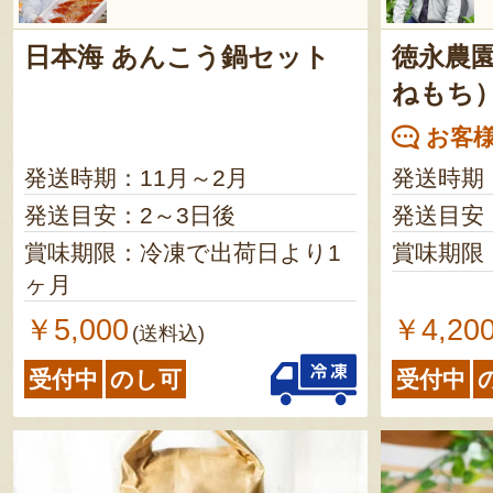
日本海 あんこう鍋セット
徳永農
ねもち
お客様
発送時期：11月～2月
発送時期
発送目安：2～3日後
発送目安
賞味期限：冷凍で出荷日より1
賞味期限
ヶ月
￥5,000
￥4,20
(送料込)
受付中
のし可
受付中