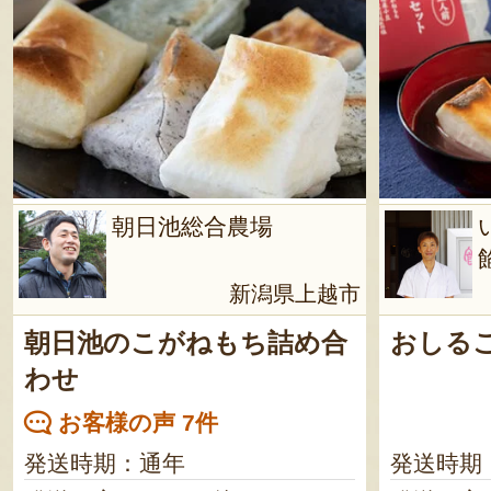
朝日池総合農場
新潟県上越市
朝日池のこがねもち詰め合
おしる
わせ
お客様の声 7件
発送時期：通年
発送時期