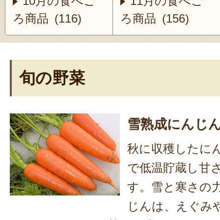
10月の食べご
11月の食べご
ろ商品 (116)
ろ商品 (156)
旬の野菜
雪熟成にんじ
秋に収穫したに
で低温貯蔵し甘
す。雪と寒さの
じんは、えぐみ