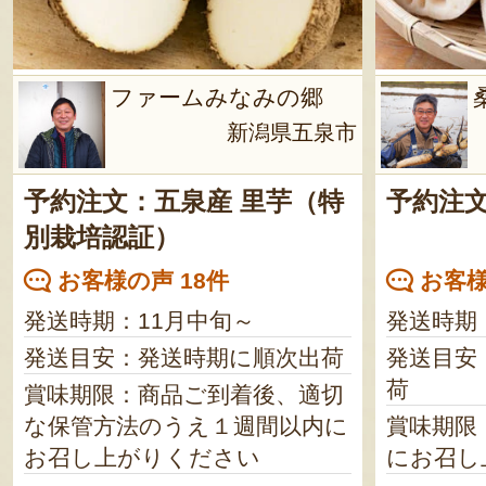
ファームみなみの郷
新潟県五泉市
予約注文：五泉産 里芋（特
予約注
別栽培認証）
お客様の声 18件
お客様
発送時期：11月中旬～
発送時期
発送目安：発送時期に順次出荷
発送目安
荷
賞味期限：商品ご到着後、適切
な保管方法のうえ１週間以内に
賞味期限
お召し上がりください
にお召し