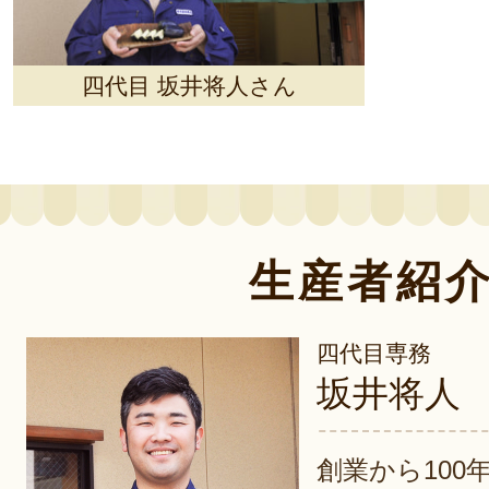
四代目 坂井将人さん
生産者紹
四代目専務
坂井将人
創業から100