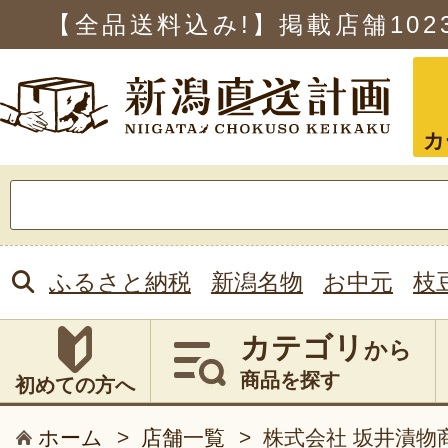
【全品送料込み!】掲載店舗
102
カ
検
索:
ふるさと納税
新潟名物
お中元
枝
カテゴリ
から
商品を探す
初めての方へ
ホーム
>
店舗一覧
>
株式会社 坂井漬物