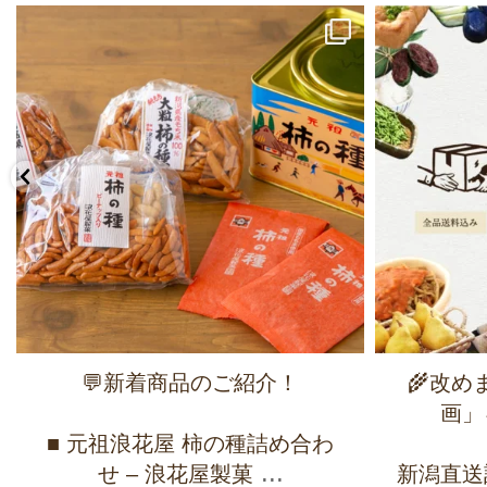
💬新着商品のご紹介！
🌾改
画」
■ 元祖浪花屋 柿の種詰め合わ
...
せ – 浪花屋製菓
新潟直送