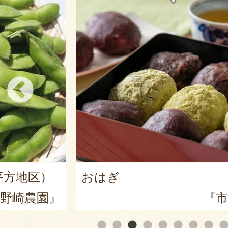
平方地区）
おはぎ
野崎農園』
『市