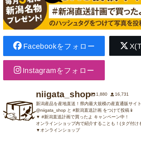
Facebookをフォロー
X(
Instagramをフォロー
niigata_shop
1,880
16,731
新潟産品を産地直送！県内最大規模の産直通販サイト
@niigata_shop と #新潟直送計画 をつけて投稿📱
▼ #新潟直送計画で買ったよ キャンペーン中！
オンラインショップ内で紹介することも！(タグ付けも
▼オンラインショップ