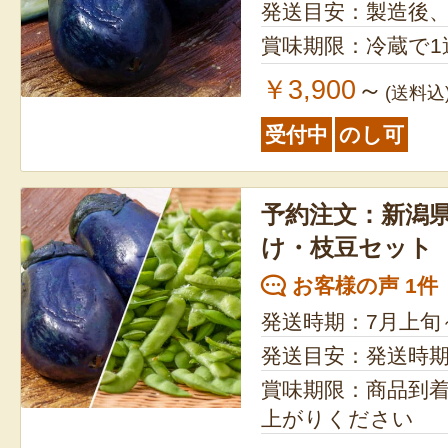
発送目安：製造後
賞味期限：冷蔵で1
￥3,900
～
(送料込
受付中
のし可
予約注文：新潟県
け・枝豆セット
お客様の声 1件
発送時期：7月上旬
発送目安：発送時
賞味期限：商品到
上がりください