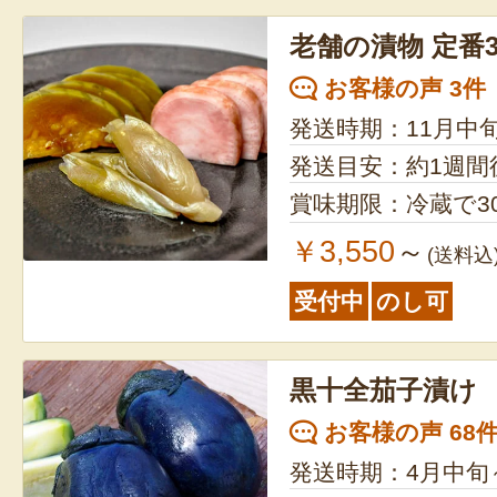
老舗の漬物 定番
お客様の声 3件
発送時期：11月中
発送目安：約1週間
賞味期限：冷蔵で3
￥3,550
～
(送料込
受付中
のし可
黒十全茄子漬け
お客様の声 68
発送時期：4月中旬