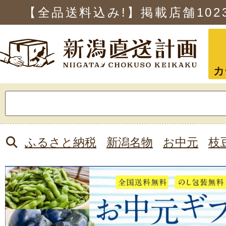
【全品送料込み!】掲載店舗
102
カ
検
索:
ふるさと納税
新潟名物
お中元
枝