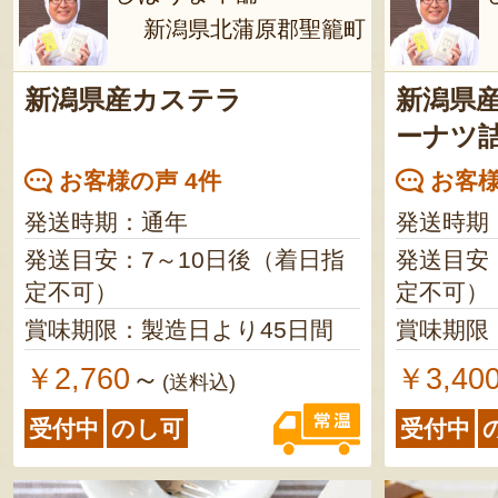
新潟県北蒲原郡聖籠町
新潟県産カステラ
新潟県
ーナツ
お客様の声 4件
お客様
発送時期：通年
発送時期
発送目安：7～10日後（着日指
発送目安
定不可）
定不可）
賞味期限：製造日より45日間
賞味期限
￥2,760
￥3,40
～
(送料込)
受付中
のし可
受付中