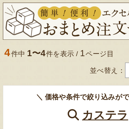
4
1〜4
1
件中
件を表示 /
ページ目
並べ替え：
＼ 価格や条件で絞り込みがで
カステラ