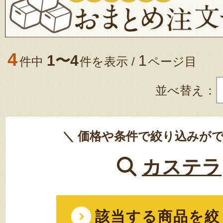
4
1〜4
1
件中
件を表示 /
ページ目
並べ替え：
＼ 価格や条件で絞り込みがで
カステラ
該当する商品を絞