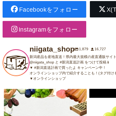
Facebookをフォロー
X(
Instagramをフォロー
niigata_shop
1,879
16,727
新潟産品を産地直送！県内最大規模の産直通販サイト
@niigata_shop と #新潟直送計画 をつけて投稿📱
▼ #新潟直送計画で買ったよ キャンペーン中！
オンラインショップ内で紹介することも！(タグ付けも
▼オンラインショップ