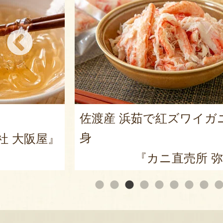
佐渡産 浜茹で紅ズワイガ
身
社 大阪屋』
『カニ直売所 