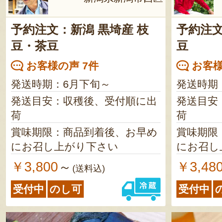
予約注文：新潟 黒埼産 枝
予約注文
豆・茶豆
豆
お客様の声 7件
お客様
発送時期：6月下旬～
発送時期
発送目安：収穫後、受付順に出
発送目安
荷
荷
賞味期限：商品到着後、お早め
賞味期限
にお召し上がり下さい
にお召し
￥3,800
￥3,48
～
(送料込)
受付中
のし可
受付中