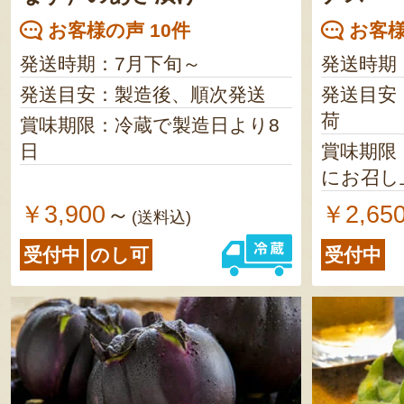
お客様の声 10件
お客様
発送時期：7月下旬～
発送時期
発送目安：製造後、順次発送
発送目安
荷
賞味期限：冷蔵で製造日より8
日
賞味期限
にお召し
￥3,900
￥2,65
～
(送料込)
受付中
のし可
受付中