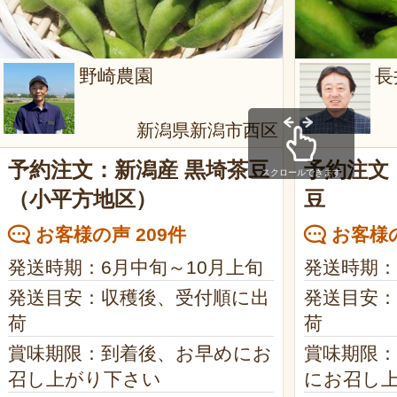
野崎農園
長
新潟県新潟市西区
予約注文：新潟産 黒埼茶豆
予約注文
スクロールできます
（小平方地区）
豆
お客様の声 209件
お客様の
発送時期：6月中旬～10月上旬
発送時期：
発送目安：収穫後、受付順に出
発送目安
荷
荷
賞味期限：到着後、お早めにお
賞味期限
召し上がり下さい
にお召し