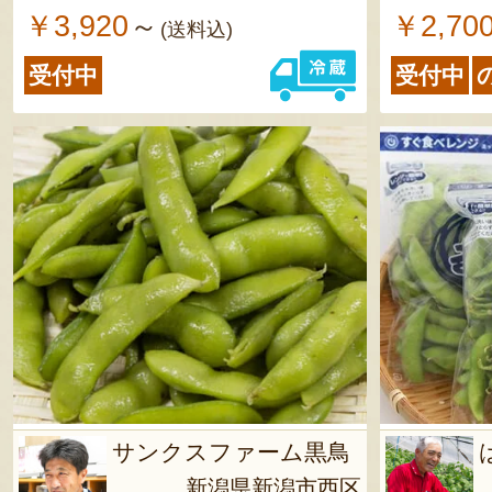
￥3,920
￥2,70
～
(送料込)
受付中
受付中
サンクスファーム黒鳥
新潟県新潟市西区