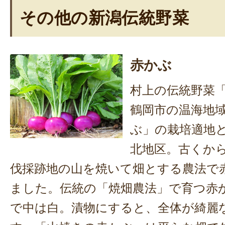
その他の新潟伝統野菜
赤かぶ
村上の伝統野菜
鶴岡市の温海地
ぶ」の栽培適地
北地区。古くか
伐採跡地の山を焼いて畑とする農法で
ました。伝統の「焼畑農法」で育つ赤
で中は白。漬物にすると、全体が綺麗