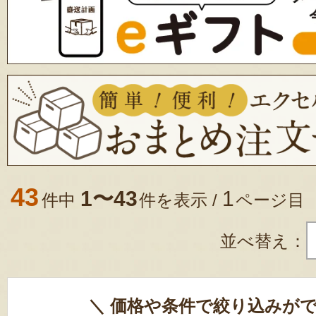
43
1〜43
1
件中
件を表示 /
ページ目
並べ替え：
＼ 価格や条件で絞り込みがで