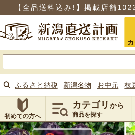
【全品送料込み!】掲載店舗
102
カ
検
索:
ふるさと納税
新潟名物
お中元
枝
カテゴリ
から
商品を探す
初めての方へ