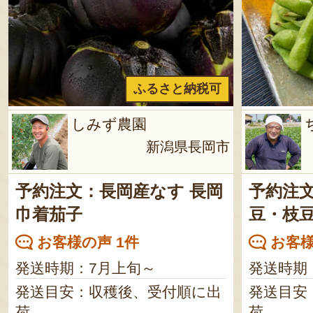
ふるさと納税可
しみず農園
新潟県長岡市
予約注文：長岡産なす 長岡
予約注文
巾着茄子
豆・枝
お客様の声 1件
お客様
発送時期：7月上旬～
発送時期
発送目安：収穫後、受付順に出
発送目安
荷
荷