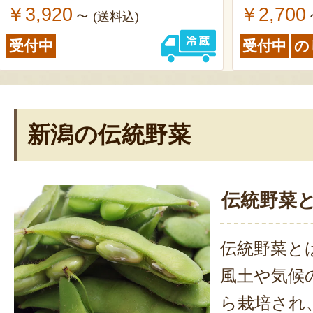
￥3,920
￥2,700
～
(送料込)
受付中
受付中
の
新潟の伝統野菜
伝統野菜
伝統野菜と
風土や気候
ら栽培され