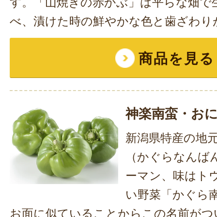
す。「山焼きの赤かぶ」は平らな畑で
べ、漬けた時の鮮やかな色と歯ざわり
商品を見る
神楽南蛮・お
新潟県特産の地
（かぐらなんば
ーマン、味はト
い野菜「かぐら
お面に似ていることからこの名前がつ