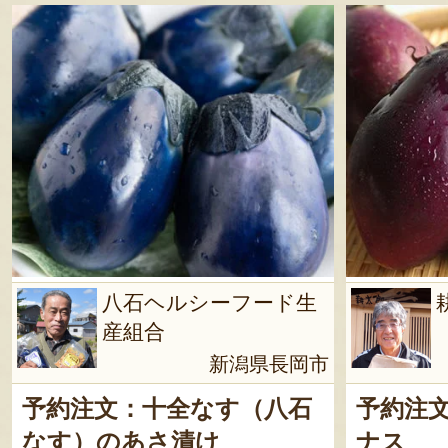
八石ヘルシーフード生
産組合
新潟県長岡市
予約注文：十全なす（八石
予約注
なす）のあさ漬け
ナス