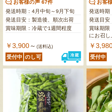
お客様の声 67件
お客様
発送時期：4月中旬～9月下旬
発送時期
発送目安：製造後、順次出荷
発送目安
賞味期限：冷蔵で1週間程度
賞味期限
にお召し
￥3,900
￥3,98
～
(送料込)
受付中
のし可
受付中