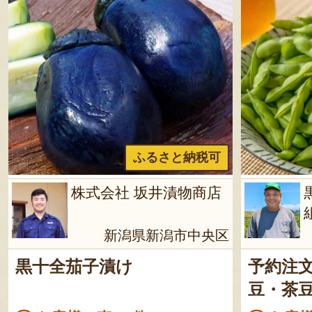
ふるさと納税可
株式会社 坂井漬物商店
新潟県新潟市中央区
黒十全茄子漬け
予約注文
豆・茶