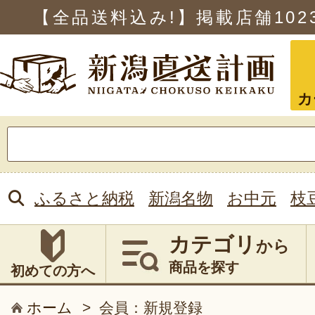
【全品送料込み!】掲載店舗
102
カ
検
索:
ふるさと納税
新潟名物
お中元
枝
カテゴリ
から
商品を探す
初めての方へ
ホーム
>
会員：新規登録