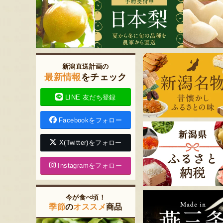
新潟直送計画の
最新情報
をチェック
LINE 友だち登録
Facebookをフォロー
X(Twitter)をフォロー
Instagramをフォロー
今が食べ頃！
季節
の
オススメ
商品