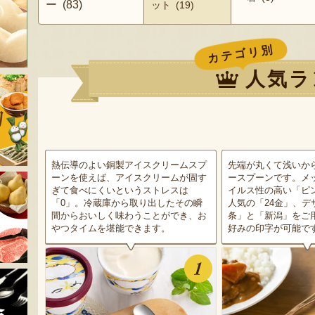
ー (83)
ット (19)
カテゴリ別
人気ラ
熱伝導のよい銅製アイスクリームスプ
先端が丸くて浅いか
ーンを使えば、アイスクリームが固す
ースプーンです。メ
ぎて食べにくいというストレスは
イルス性の高い「ピ
「0」。冷蔵庫から取り出したその瞬
人気の「24金」、デ
間からおいしく味わうことができ、お
条」と「新潟」をご
やつタイムを堪能できます。
好みの印字が可能で