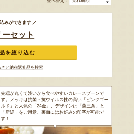
並べ替え：
予約注文：新潟産 アールスメロ
込みができます ／
ン（盆メロン）
予約注文：新潟県産 梨
予約注文
リーセット
『情熱野菜の太田農園』
『くまの森ファーム』
品を絞り込む
るさと納税返礼品を検索
8月9日 02:00 [神奈川県]
8月9日 00:23 [新潟県]
8月9
先端が丸くて浅いから食べやすいカレースプーンで
す。メッキは抗菌・抗ウイルス性の高い「ピンクゴー
ルド」と人気の「24金」、デザインは「燕三条」と
「新潟」をご用意。裏面にはお好みの印字が可能で
す！