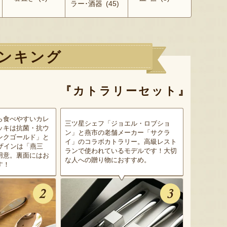
ラー･酒器 (45)
ンキング
『カトラリーセット』
ら食べやすいカレ
三ツ星シェフ「ジョエル・ロブショ
ッキは抗菌・抗ウ
ン」と燕市の老舗メーカー「サクラ
ンクゴールド」と
イ」のコラボカトラリー。高級レスト
ザインは「燕三
ランで使われているモデルです！大切
用意。裏面にはお
な人への贈り物におすすめ。
す！