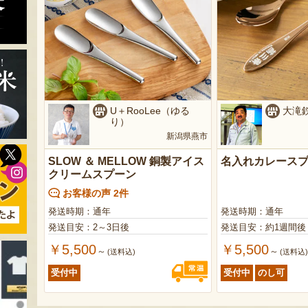
U＋RooLee（ゆる
大滝
り）
新潟県燕市
SLOW ＆ MELLOW 銅製アイス
名入れカレース
クリームスプーン
お客様の声 2件
発送時期：通年
発送時期：通年
発送目安：2～3日後
発送目安：約1週間後
￥5,500
￥5,500
～
～
(送料込)
(送料込
受付中
受付中
のし可