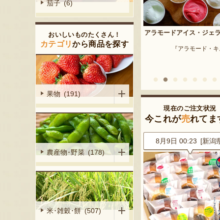
茄子 (6)
予約注文：新潟産 枝豆・
アラモードアイス・ジェラート
おいしいものたくさん！
『はちしろ枝豆
産シャインマ
カテゴリ
から商品を探す
『アラモード・キムラ』
陽くだもの園』
果物 (191)
現在のご注文状況
今これが
売
れてま
0 [神奈川県]
8月9日 00:23 [新潟県]
8月9日 00:23 [新潟
農産物･野菜 (178)
米･雑穀･餅 (507)