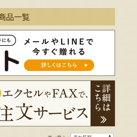
商品一覧
太田農園が手塩にかけて育て
新潟市江南区で育てられた和
柔らか
たアールスメロン！イギリス
梨。有機質肥料と、すべての
魅力の
生まれの原種メロンの血をひ
実に袋をかける丁寧な手仕事
河・信
く、「メロンの王様」とも呼
によって、濃厚な甘みと美し
土壌で
ばれる高級メロンを農園より
い姿を持つ梨が生み出されま
ました
直送！お盆などの贈答用にも
す。「愛甘水」や「王秋」な
のもと
おすすめです。
ど、旬の品種をお届けしま
います
す。
ですよ