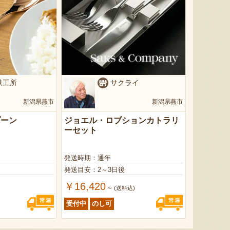
鉄工所
サクライ
新潟県燕市
新潟県燕市
プーン
ジョエル・ロブションカトラリ
ーセット
発送時期：通年
発送目安：2～3日後
￥16,420
～
)
(送料込)
受付中
のし可