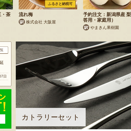
ふるさと納税可
豆・茶
流れ梅
予約注文：新潟県産 
答用・家庭用）
株式会社 大阪屋
やまきん果樹園
覧
延
07日
カトラリーセット