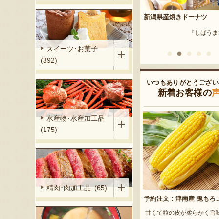
リ製作所の爪や
新潟県産焼きドーナツ
栃尾挟み油揚げセット
『しばうま本舗』
『まめ工房 
ヤスリ製作所』
スイーツ･お菓子
(392)
いつもありがとうござい
新着お客様の
水産物･水産加工品
(175)
精肉･肉加工品 (65)
予約注文：津南産 鬼もろ
甘くて粒の皮が柔らかく旨