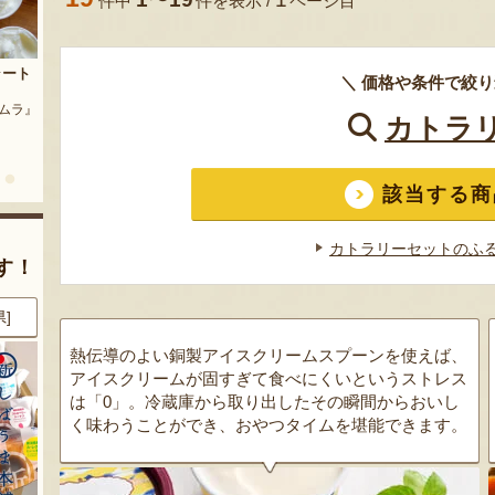
件中
件を表示 /
ページ目
茶豆
流れ梅
＼ 価格や条件で絞り
農園』
予約注文：魚沼の定番 まるつた
『株式会社 大阪屋』
のなす漬け 深雪なす
カトラ
『農房 丸蔦食品』
該当する商
カトラリーセットのふ
す！
県]
8月9日 00:23 [新潟県]
8月9日 00:21 [東京都]
熱伝導のよい銅製アイスクリームスプーンを使えば、
アイスクリームが固すぎて食べにくいというストレス
は「0」。冷蔵庫から取り出したその瞬間からおいし
く味わうことができ、おやつタイムを堪能できます。