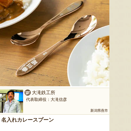
燕三条 吉田ヤスリ製作所の爪や
新潟県産焼きドーナツ
栃尾挟
すり
『しばうま本舗』
『（有）吉田ヤスリ製作所』
大滝鉄工所
代表取締役：大滝信彦
新潟県燕市
名入れカレースプーン