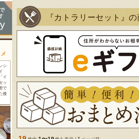
『カトラリーセット』の
スメ
農家
新潟の夏と言えば大阪屋の流
魚沼市だけで作られている
豆・
れ梅！国産の梅果汁とくずき
「深雪なす」を使ったなす漬
た枝
り風のゼリーの相性が抜群。
け。しっかりとした塩味が好
クの
爽やかな甘みとツルッとした
評で、地元の直売所で大人気
し下
食感は一度食べたらクセにな
の商品です。夏はもちろん、
メ！
るはず！お中元にも喜ばれる
甘みがのった秋なすは特に絶
こと間違い無し！
品。新米との相性も抜群で
す！
19
1〜19
1