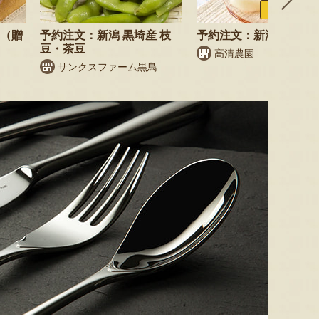
ふるさと納税
梨（贈
予約注文：新潟 黒埼産 枝
予約注文：新潟県産 梨
豆・茶豆
高清農園
サンクスファーム黒鳥