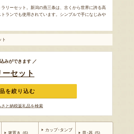
トラリーセット。新潟の燕三条は、古くから世界に誇る高
ストランでも使用されています。シンプルで手になじみや
ット
込みができます ／
リーセット
品を絞り込む
るさと納税返礼品を検索
カップ･タンブ
箸置き (6)
皿･器 (5)