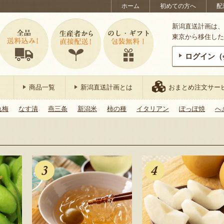
ホーム
初めての方へ
配
新潟直送計画は、
東京から移住した
ログイン（
商品一覧
新潟直送計画とは
おまとめ注文サー
れ梅
なす漬
燕三条
新潟米
柿の種
イタリアン
ぽっぽ焼
へ