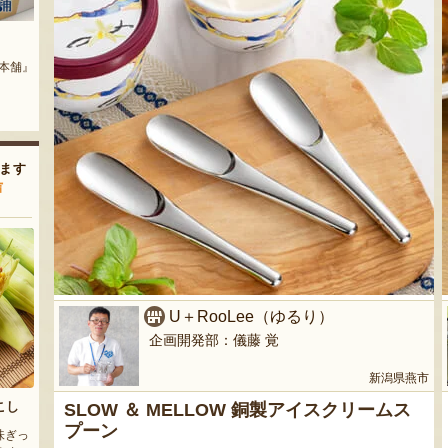
流れ梅
氷蔵熟成 焼栗
ぽっぽ』
『株式会社 大阪屋』
『宮沢栗農園』
ます
声
U＋RooLee（ゆるり）
企画開発部：儀藤 覚
新潟県燕市
こし
SLOW ＆ MELLOW 銅製アイスクリームス
プーン
味ぎっ