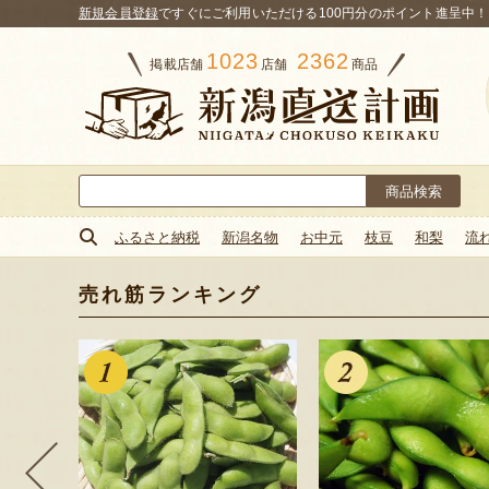
新規会員登録
ですぐにご利用いただける100円分のポイント進呈中！
1023
2362
掲載店舗
店舗
商品
検
索:
ふるさと納税
新潟名物
お中元
枝豆
和梨
流
売れ筋ランキング