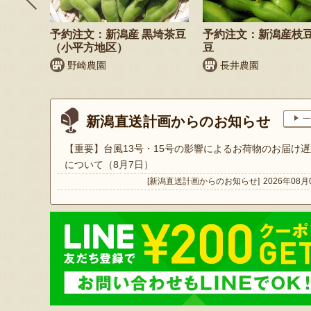
鬼もろこ
予約注文：新潟産 黒埼茶豆
予約注文：新潟産枝
（小平方地区）
豆
く
野崎農園
長井農園
新潟直送計画からのお知らせ
一
【重要】台風13号・15号の影響によるお荷物のお届け遅
について（8月7日）
[新潟直送計画からのお知らせ]
2026年08月