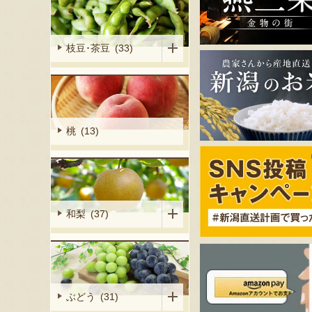
枝豆･茶豆 (33)
桃 (13)
和梨 (37)
ぶどう (31)