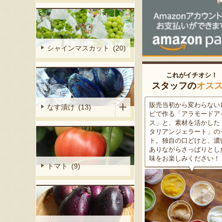
シャインマスカット (20)
これがイチオシ！
スタッフの
オス
細胞壁」由来
販売当初から変わらないレシ
この道50年の大ベテラン
なす漬け (13)
ぶどうを栽培
ピで作る「アラモードアイ
が育てた美味しい新潟枝
くだもの園の
ス」と、素材を活かした「イ
茶豆！手塩にかけて育て
ット。一般的
タリアンジェラート」のセッ
豆の甘味と深い香り、コ
緑色」のもの
ト。独自の口どけと、濃密で
ある旨味を是非一度お試
ら収穫する
ありながらさっぱりとした後
さい。お中元にもオスス
2種類をご用
味をお楽しみください！
トマト (9)