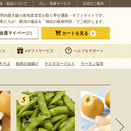
送・返品について
のし・包装サービス
出店のご案内
県内最大級の産地直送型お取り寄せ通販・ギフトサイトです。
私たちが、新潟の逸品を「独自の取材内容」でご紹介します。
会員マイページ）
カートを見る
0
eギフトサービス
ヘルプ＆サポート
ビス
ぎそば
栃尾の油揚げ
ヤスダヨーグルト
サーモン塩辛