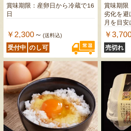
賞味期限：産卵日から冷蔵で16
賞味期限
日
劣化を避
月を目安
さい トドロキワセ／風味の劣
￥2,300
￥3,70
～
(送料込)
化を避け
受付中
のし可
売切れ
を目安に
い ひめたま／採卵日から2週間
味噌／発
に、お早
ださい