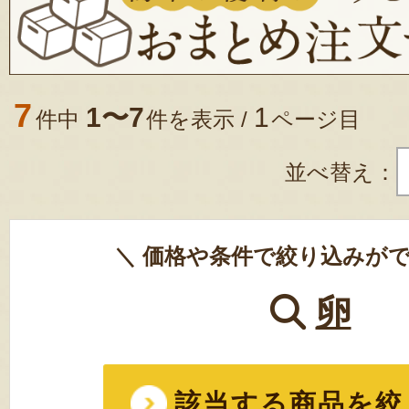
7
1〜7
1
件中
件を表示 /
ページ目
並べ替え：
＼ 価格や条件で絞り込みがで
卵
該当する商品を絞