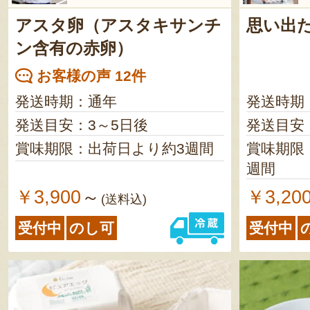
アスタ卵（アスタキサンチ
思い出
ン含有の赤卵）
お客様の声 12件
発送時期：通年
発送時期
発送目安：3～5日後
発送目安
賞味期限：出荷日より約3週間
賞味期限
週間
￥3,900
￥3,20
～
(送料込)
受付中
のし可
受付中