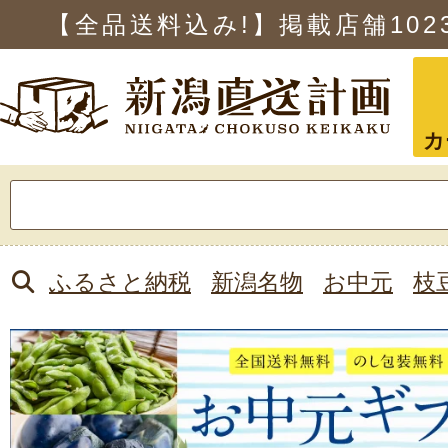
【全品送料込み!】掲載店舗
102
カ
検
索:
ふるさと納税
新潟名物
お中元
枝