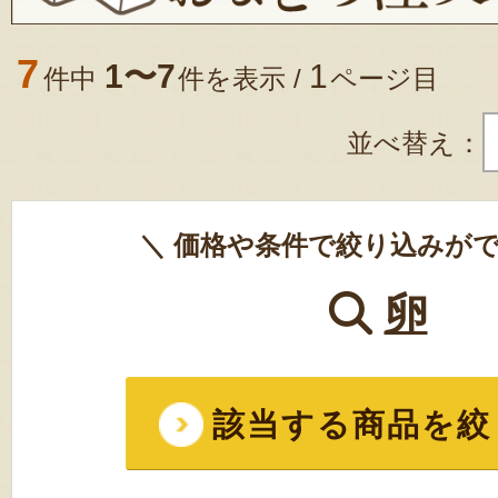
7
1〜7
1
件中
件を表示 /
ページ目
並べ替え：
＼ 価格や条件で絞り込みがで
卵
該当する商品を絞