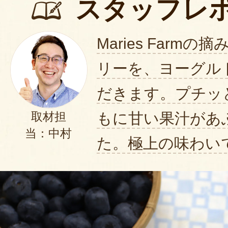
スタッフレ
Maries Farm
リーを、ヨーグル
だきます。プチッ
もに甘い果汁があ
取材担
当：中村
た。極上の味わい