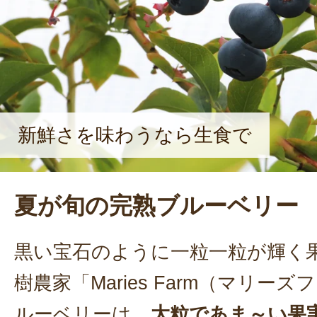
沼にもブルーベリー狩りを定着させ
で話した。
新鮮さを味わうなら生食で
夏が旬の完熟ブルーベリー
黒い宝石のように一粒一粒が輝く
樹農家「Maries Farm（マリー
ルーベリーは、
大粒であま～い果