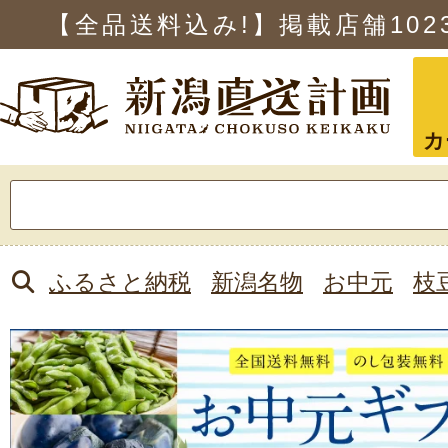
【全品送料込み!】掲載店舗
102
カ
検
索:
ふるさと納税
新潟名物
お中元
枝