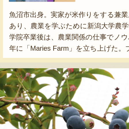
魚沼市出身。実家が米作りをする兼業
あり、農業を学ぶために新潟大学農学
学院卒業後は、農業関係の仕事でノウハ
年に「Maries Farm」を立ち上げ
は一からの挑戦だったが、すぐその
た。「品種ごとに個性があって、土
い）を試行錯誤をしています。それ
が成長していくのが面白いです」と
感じているという。2022年7月から
ーベリー狩り体験をスタート。「ブ
品種を増やしていって観光農園を知