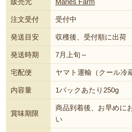
販売元
Maries Farm
注文受付
受付中
発送目安
収穫後、受付順に出荷
発送時期
7月上旬～
宅配便
ヤマト運輸（クール冷
内容量
1パックあたり250g
商品到着後、お早めに
賞味期限
い