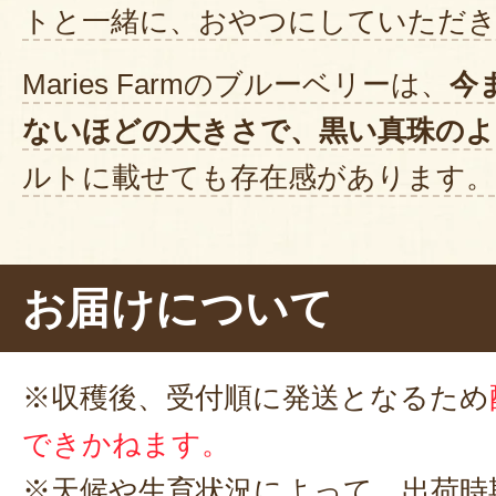
トと一緒に、おやつにしていただ
Maries Farmのブルーベリーは、
今
ないほどの大きさで、黒い真珠のよ
ルトに載せても存在感があります。
それでは一口。
果皮がプチッと弾け
ベリーの果汁が口の中に広がってき
お届けについて
トの酸味と調和して、美味しい～。
気分もリフレッシュできました♪
ぜ
※収穫後、受付順に発送となるため
まま食べてもらいたいです
。
できかねます。
※天候や生育状況によって、出荷時