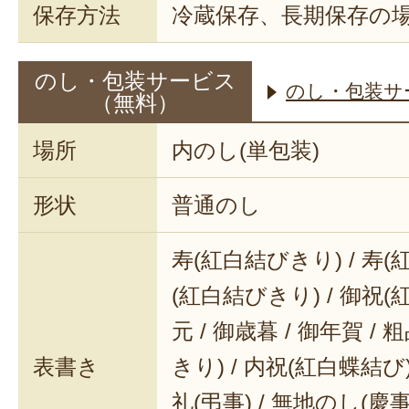
保存方法
冷蔵保存、長期保存の
のし・包装サービス
のし・包装サ
（無料）
場所
内のし(単包装)
形状
普通のし
寿(紅白結びきり) / 寿(
(紅白結びきり) / 御祝(
元 / 御歳暮 / 御年賀 / 
表書き
きり) / 内祝(紅白蝶結び) 
礼(弔事) / 無地のし(慶事