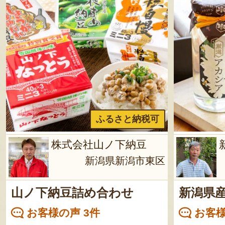
ふるさと納税可
株式会社山ノ下納豆
新潟県新潟市東区
山ノ下納豆詰め合わせ
新潟県産
お客様の声 3件
お客様