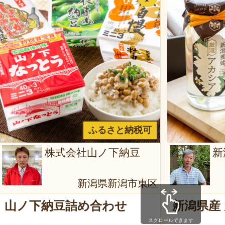
ふるさと納税可
株式会社山ノ下納豆
新
新潟県新潟市東区
山ノ下納豆詰め合わせ
新潟県産
スクロールできます