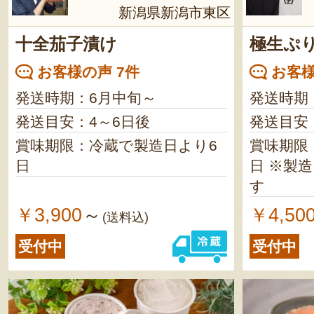
新潟県新潟市東区
十全茄子漬け
極生ぷ
お客様の声 7件
お客様
発送時期：6月中旬～
発送時期
発送目安：4～6日後
発送目安
賞味期限：冷蔵で製造日より6
賞味期限
日
日 ※製造日の翌日に発送しま
す
￥3,900
￥4,50
～
(送料込)
受付中
受付中