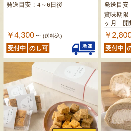
発送目安：4～6日後
発送目安
賞味期限
ヶ月 開
￥4,300
￥2,80
～
(送料込)
受付中
のし可
受付中