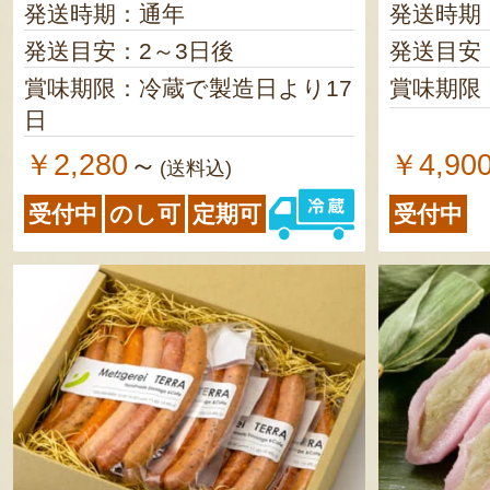
発送時期：通年
発送時期
発送目安：2～3日後
発送目安
賞味期限：冷蔵で製造日より17
賞味期限
日
￥2,280
￥4,90
～
(送料込)
受付中
のし可
定期可
受付中