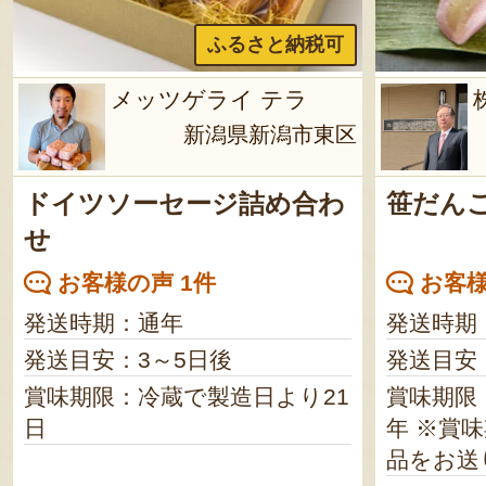
ふるさと納税可
メッツゲライ テラ
新潟県新潟市東区
ドイツソーセージ詰め合わ
笹だん
せ
お客様の声 1件
お客様
発送時期：通年
発送時期
発送目安：3～5日後
発送目安
賞味期限：冷蔵で製造日より21
賞味期限
日
年 ※賞味期限が90日以上の商
品をお送り