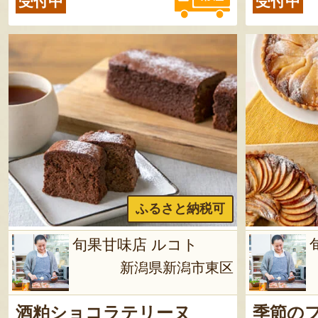
受付中
受付中
ふるさと納税可
旬果甘味店 ルコト
新潟県新潟市東区
酒粕ショコラテリーヌ
季節の