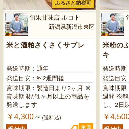
ふるさと納税可
旬果甘味店 ルコト
新潟県新潟市東区
米と酒粕さくさくサブレ
米粉の
キ
発送時期：通年
発送時期
発送目安：約2週間後
発送目安
賞味期限：製造日より2ヶ月 ※
賞味期限
賞味期限が1ヶ月以上の商品を
週間 ※解凍後は冷蔵庫で保存
発送します
し、2日
ださい
￥4,300
￥4,50
～
(送料込)