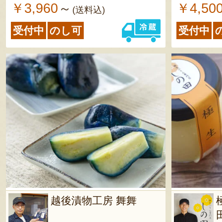
後は、解
￥3,960
￥4,50
～
(送料込)
冷蔵で8
受付中
のし可
受付中
越後漬物工房 舞舞