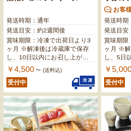
お客様
発送時期：通年
発送時期
発送目安：約2週間後
発送目安
賞味期限：冷凍で出荷日より3
賞味期限
ヶ月 ※解凍後は冷蔵庫で保存
ヶ月 ※解凍後は冷蔵庫で保存
し、10日以内にお召し上がり
し、5日
ください
ださい
￥4,500
￥5,00
～
(送料込)
受付中
受付中