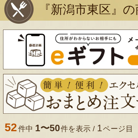
『新潟市東区』の
52
1〜50
1
件中
件を表示 /
ページ目