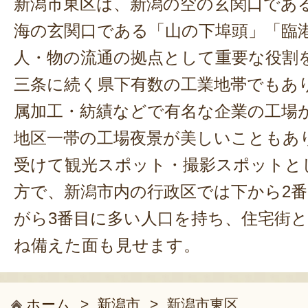
新潟市東区は、新潟の空の玄関口であ
海の玄関口である「山の下埠頭」「臨
人・物の流通の拠点として重要な役割
三条に続く県下有数の工業地帯でもあ
属加工・紡績などで有名な企業の工場
地区一帯の工場夜景が美しいこともあ
受けて観光スポット・撮影スポットと
方で、新潟市内の行政区では下から2
がら3番目に多い人口を持ち、住宅街
ね備えた面も見せます。
ホーム
>
新潟市
>
新潟市東区