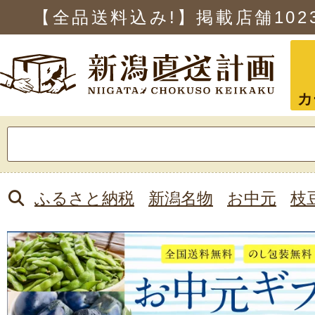
【全品送料込み!】掲載店舗
102
カ
検
索:
ふるさと納税
新潟名物
お中元
枝