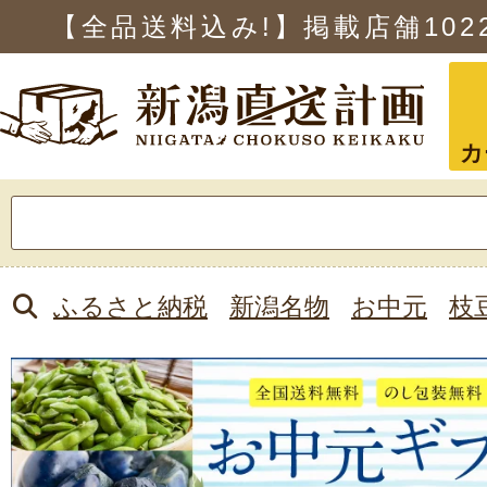
【全品送料込み!】掲載店舗
102
カ
検
索:
ふるさと納税
新潟名物
お中元
枝