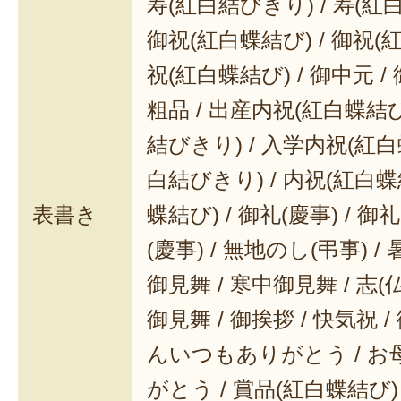
寿(紅白結びきり) / 寿(紅
代表取締役 宮崎信一
御祝(紅白蝶結び) / 御祝(
2023年07月03日
/
有限
祝(紅白蝶結び) / 御中元 / 
粗品 / 出産内祝(紅白蝶結び
子供時代の新潟県内、鐘を鳴らし
カーで売り歩く人がいて、その素
結びきり) / 入学内祝(紅白
に「ごっつおぅ」(ご馳走)でした
白結びきり) / 内祝(紅白蝶
巻きは、どれもお菓子のように甘
表書き
蝶結び) / 御礼(慶事) / 御
はしませんでした。宮崎商店の昆
(慶事) / 無地のし(弔事) /
時代を思い出させてくれる美味し
御見舞 / 寒中御見舞 / 志(仏事
を骨まで丸ごと食べられるのも、
御見舞 / 御挨拶 / 快気祝 
して貴重です。
んいつもありがとう / 
2022年11月01日
/
がとう / 賞品(紅白蝶結び)