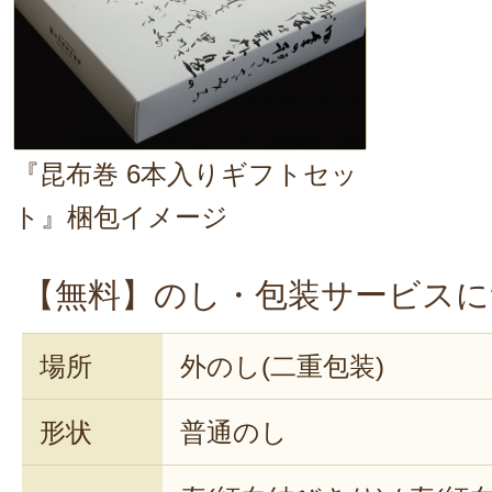
甘くないので、鮭の味も昆布の風
れ、ご飯のお供にぴったり。鮭も
スーパーの商品とは別格です。ま
2022年12月28
『昆布巻 6本入りギフトセッ
くままま様
ト』梱包イメージ
お母様の為にお買い求めいただ
ございました。
【無料】のし・包装サービスに
大当たりで何よりでございまし
昆布と鮭(具材)バランスよく召
場所
外のし(二重包装)
るよう苦心しております。
またのご購入お待ち申し上げて
形状
普通のし
有限会社宮崎商店