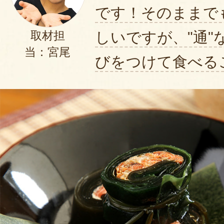
です！そのままで
GEN様
しいですが、"通"
取材担
お正月用の昆布巻でご注文ご賞
当：宮尾
ざいました。
びをつけて食べる
晴れの日の食卓の一助になりま
幸せでございます。
(年内に到着しましてよかったで
新潟ではお正月以外でも昆布巻
GEN様またのご利用お待ちして
有限会社宮崎商店
代表取締役 宮崎信一
2024年01月10日
/
有限