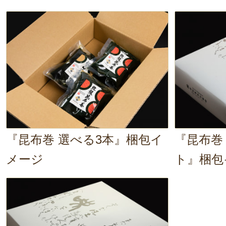
初めて食べる組み合わせでしたがこ
ニイガタトマト様
昆布巻のご注文ご賞味誠にあり
くなる…！！！
た。
ご飯のおかずとしてもいけちゃいま
素材の旨味を感じていただき重
ざいます。
お酒好きはもちろん、新たなお酒の
またのご購入お待ちしておりま
方！
有限会社宮崎商店
わさびを付けた昆布巻と、新潟の日
代表取締役 宮崎信一
『昆布巻 選べる3本』梱包イ
『昆布巻
でしょうか♪
2023年11月14日
/
有限
メージ
ト』梱包
鮭の昆布巻が大好きな母のために
が良いこちらを試してみたところ