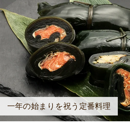
組みをしていく中で、常温・長期保管
備を導入。この設備を利用し、他社の
し、OEM製造も手がけるようになっ
が昆布巻の製造を辞めていく中、美味
し、"和食の素晴らしさ"を子供達や
と語ってくれた。
一年の始まりを祝う定番料理