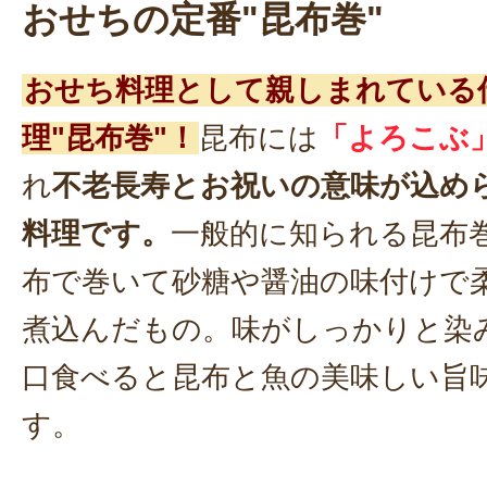
おせちの定番"昆布巻"
おせち料理として親しまれている
理"昆布巻"！
昆布には
「よろこぶ
れ
不老長寿とお祝いの意味が込め
料理です。
一般的に知られる昆布
布で巻いて砂糖や醤油の味付けで
煮込んだもの。味がしっかりと染
口食べると昆布と魚の美味しい旨
す。