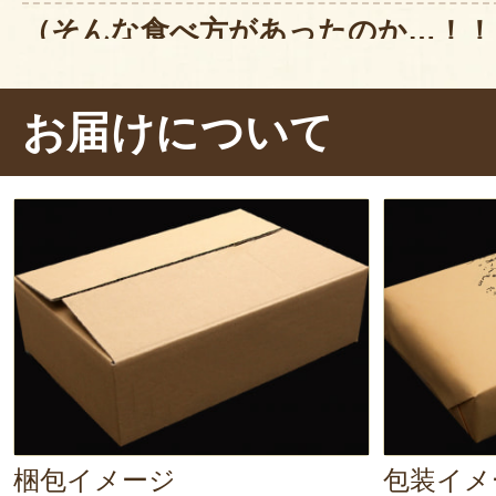
ね。
（そんな食べ方があったのか…！！
またのご利用お待ちしておりま
実際に頂いてみました！
有限会社宮崎商店
お届けについて
代表取締役 宮崎信一
今回は紅鮭昆布巻で実食！！
2024年01月10日
/
有限
袋から出し包丁で切って盛るだけ。
なんとも手間なく頂けますね！！こ
昆布巻きは初めての注文です
たい！！
キンキンに冷えた純米酒を用意して
自然の美味しさに大満足！
鮭,ニシン,昆布の素材の旨味がいき
早速、わさびを付けていただきます
また購入したいと思います
「これは…合う！！！！」
2023年11月01日
/
ニイ
梱包イメージ
包装イメ
昆布巻の優しい味にツーンとわさび