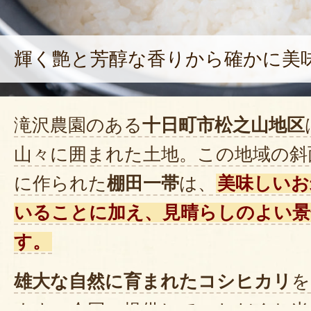
輝く艶と芳醇な香りから確かに美
滝沢農園のある
十日町市松之山地区
山々に囲まれた土地。この地域の斜
に作られた
棚田一帯
は、
美味しいお
いることに加え、見晴らしのよい景
す。
雄大な自然に育まれたコシヒカリ
を
ます。今回、提供していただくお米