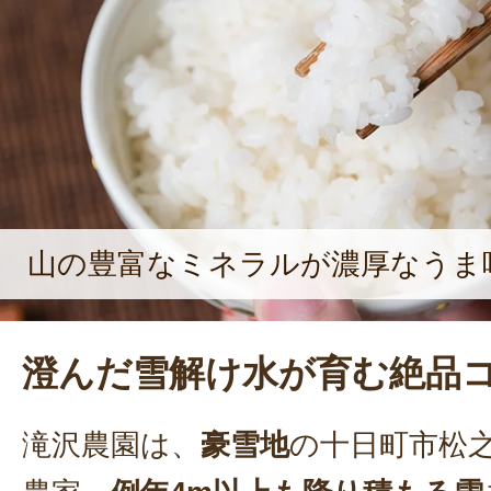
す意欲を燃やしている。
山の豊富なミネラルが濃厚なうま
澄んだ雪解け水が育む絶品
滝沢農園は、
豪雪地
の十日町市松