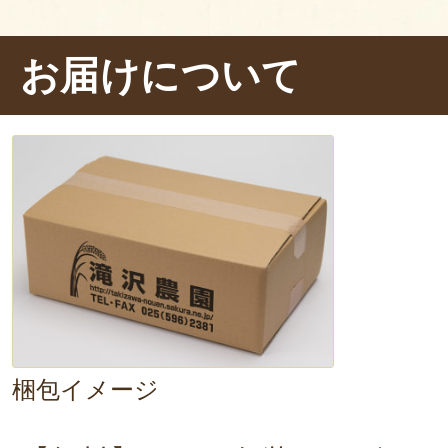
ッと水で洗い、研がずにそのまま釜
お届けについて
ートです！時間が経つにつれ、
食欲
が漂い始めました。
炊飯完了の音とともに、さっそく蓋
ヤツヤと輝く純白のお米に、すでに
じます。
蒸らし時間を待ちきれず
て一口頬張ります。
口へ入れた瞬間に感じるのは、
濃厚
梱包イメージ
のある
もっちり食感
を味わってい