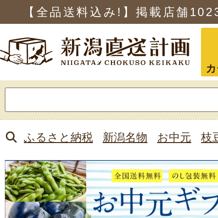
【全品送料込み!】掲載店舗
102
カ
検
索:
ふるさと納税
新潟名物
お中元
枝