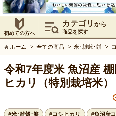
カテゴリ
から
商品を探す
初めての方へ
ホーム
>
全ての商品
>
米･雑穀･餅
>
令和7年度米 魚沼産 
ヒカリ（特別栽培米）
#米･雑穀･餅
#コシヒカリ
#魚沼産