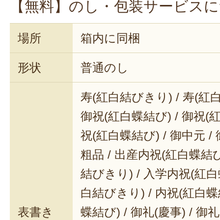
がじんわりとあふれ出します。
豊
【無料】のし・包装サービスに
じるお米
でした。
場所
箱内に同梱
形状
普通のし
寿(紅白結びきり) / 寿(紅
御祝(紅白蝶結び) / 御祝(
祝(紅白蝶結び) / 御中元 / 
粗品 / 出産内祝(紅白蝶結び
結びきり) / 入学内祝(紅白
白結びきり) / 内祝(紅白蝶
表書き
蝶結び) / 御礼(慶事) / 御