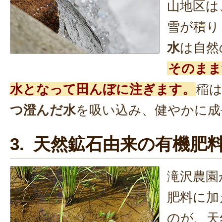
山地区は
雪が積り
水
は自然
そのまま
水となって田んぼに注ぎます。
稲
つ澄んだ水
を吸い込み、健やかに成
3. 天然鉱石由来の有機肥
滝沢農園
肥料に加
のが、天