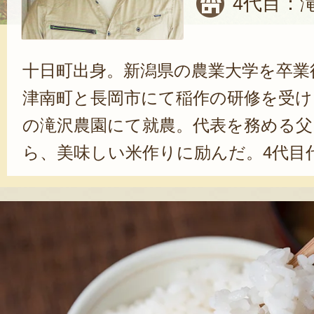
4代目：
十日町出身。新潟県の農業大学を卒業
津南町と長岡市にて稲作の研修を受け
の滝沢農園にて就農。代表を務める父
ら、美味しい米作りに励んだ。4代目
も、「自分たちにしか作れないお米
条に、豪雪や激しい寒暖差のある厳し
てている。生産米の購入者は口コミを
中。「松之山一帯で育てた美味しい米
に食べてほしい」と、リピーター拡