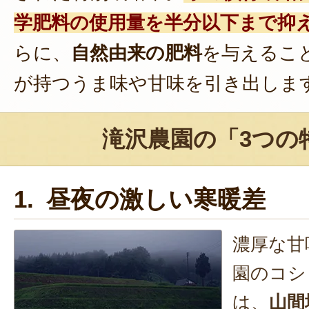
学肥料の使用量を半分以下まで抑
らに、
自然由来の肥料
を与えるこ
が持つうま味や甘味を引き出しま
滝沢農園の「3つの
1. 昼夜の激しい寒暖差
濃厚な甘
園のコシ
は、
山間