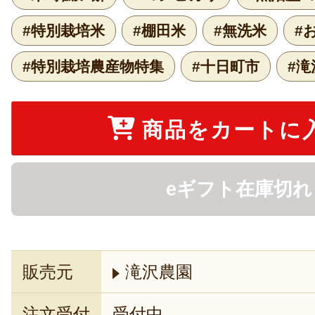
#特別栽培米
#棚田米
#無洗米
#
#特別栽培農産物特集
#十日町市
#滝
商品をカートに
eギフト在庫切れ
販売元
滝沢農園
注文受付
受付中