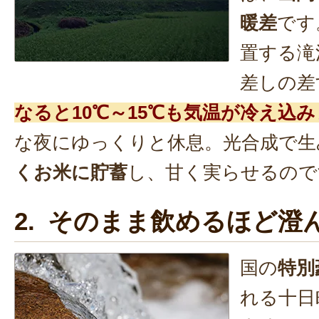
暖差
です
置する滝
差しの差
なると10℃～15℃も気温が冷え込
な夜にゆっくりと休息。光合成で生
くお米に貯蓄
し、甘く実らせるので
2. そのまま飲めるほど澄
国の
特別
れる十日