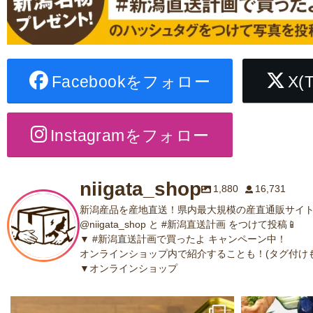
Facebookをフォロー
X(
Instagramをフォロー
niigata_shop
1,880
16,731
新潟産品を産地直送！県内最大規模の産直通販サイト
@niigata_shop と #新潟直送計画 をつけて投稿📱
▼ #新潟直送計画で買ったよ キャンペーン中！
オンラインショップ内で紹介することも！(タグ付けも
▼オンラインショップ