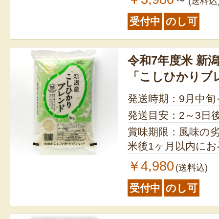
(送料込
受付中
のし可
令和7年度米 新
「こしひかりブ
発送時期：9月中旬
発送目安：2～3日
賞味期限：風味の
米後1ヶ月以内に
￥4,980
(送料込)
受付中
のし可