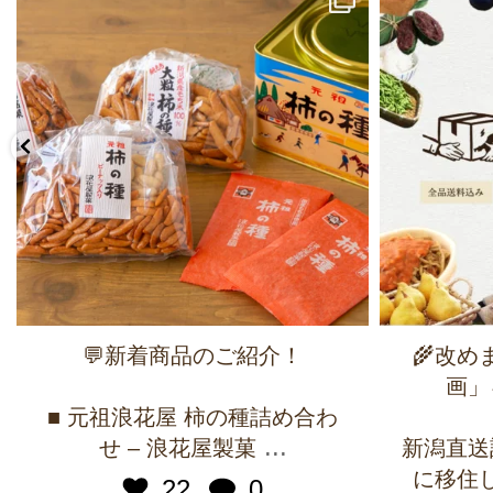
💬新着商品のご紹介！
🌾改
画」
■ 元祖浪花屋 柿の種詰め合わ
...
せ – 浪花屋製菓
新潟直送
に移住
22
0