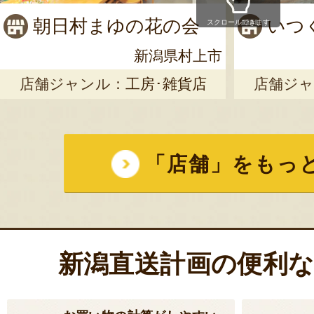
お客様の声 1件
朝日村まゆの花の会
いつ
スクロールできます
発送時期：10月上
発送目安：2～3日
新潟県村上市
賞味期限：風味の
店舗ジャンル：
工房･雑貨店
店舗ジャ
米後1ヵ月以内に
￥3,950
～
(送料込
受付中
のし可
定
「店舗」をもっ
令和7年度米 岩
お客様の声 2件
新潟直送計画の便利
発送時期：9月下旬
発送目安：2～3日
賞味期限：風味の