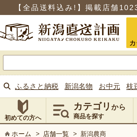
【全品送料込み!】掲載店舗
102
カ
検
索:
ふるさと納税
新潟名物
お中元
枝
カテゴリ
から
商品を探す
初めての方へ
ホーム
>
店舗一覧
>
新潟農商