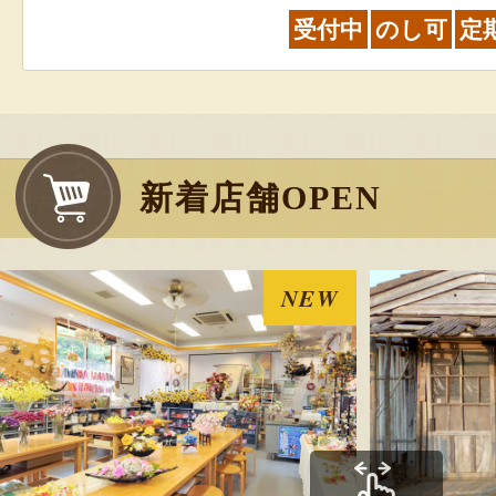
受付中
のし可
定
令和7年度米 新
発送時期：9月下旬
新着店舗OPEN
発送目安：2～3日
賞味期限：風味の
米後1ヵ月以内に
NEW
￥3,950
～
(送料込
受付中
のし可
定
令和7年度米 佐