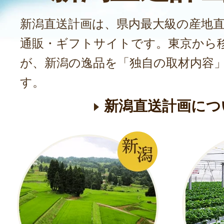
受付中
のし可
定
新潟直送計画は、県内最大級の産地
新潟県産米ギフ
通販・ギフトサイトです。東京から
お客様の声 8件
が、新潟の逸品を「独自の取材内容
発送時期：10月上
す。
発送目安：2～3日
新潟直送計画につ
賞味期限：風味の
米後1ヵ月以内に
￥4,150
～
(送料込
受付中
のし可
新潟県産米ギフ