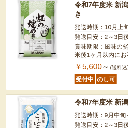
令和7年度米 新
き
発送時期：10月上
発送目安：2～3日
賞味期限：風味の
米後1ヶ月以内に
￥5,600
～
(送料込
受付中
のし可
令和7年度米 新
発送時期：9月中旬
発送目安：2～3日