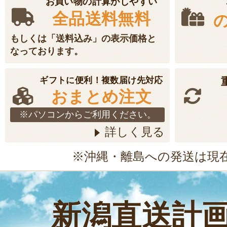
お買い物の計算がしやすい
米後1ヵ月以内に
全品送料無料
￥3,950
～
(送料込
もしくは「送料込み」の表示価格と
なっております。
受付中
のし可
定
ギフトに便利！複数届け先対応
おまとめ注文
令和7年度米 魚
※パソコンからご利用ください。
お客様の声 1件
詳しく見る
発送時期：9月下旬
発送目安：2～3日
※沖縄・離島への発送は現
賞味期限：風味の
米後1ヵ月以内に
￥4,250
～
新潟直送計
(送料込