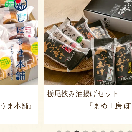
ツ
栃尾挟み油揚げセット
うま本舗』
『まめ工房 