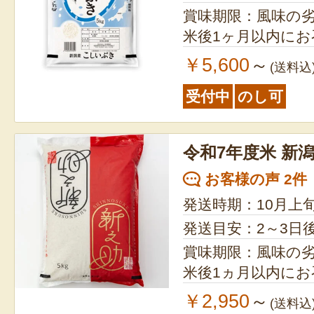
賞味期限：風味の
米後1ヶ月以内に
￥5,600
～
(送料込
受付中
のし可
令和7年度米 新
お客様の声 2件
発送時期：10月上
発送目安：2～3日
賞味期限：風味の
米後1ヵ月以内に
￥2,950
～
(送料込