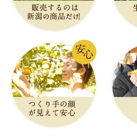
プ）
お客様の声 5件
発送時期：10月上
発送目安：2～3日
賞味期限：風味の
米後1ヵ月以内に
￥5,600
～
(送料込
売切れ
のし可