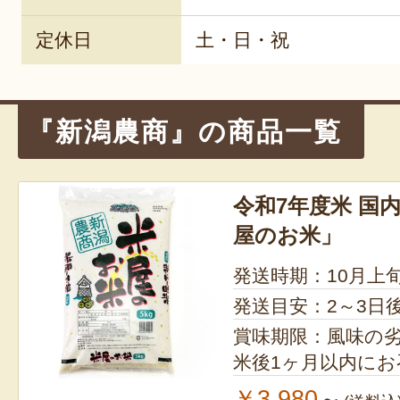
定休日
土・日・祝
『新潟農商』の商品一覧
令和7年度米 国
屋のお米」
発送時期：10月上
発送目安：2～3日
賞味期限：風味の
米後1ヶ月以内に
￥3,980
～