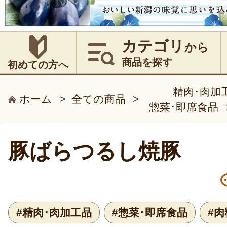
カテゴリ
から
商品を探す
初めての方へ
精肉･肉加
ホーム
>
全ての商品
>
惣菜･即席食品
豚ばらつるし焼豚
#精肉･肉加工品
#惣菜･即席食品
#肉