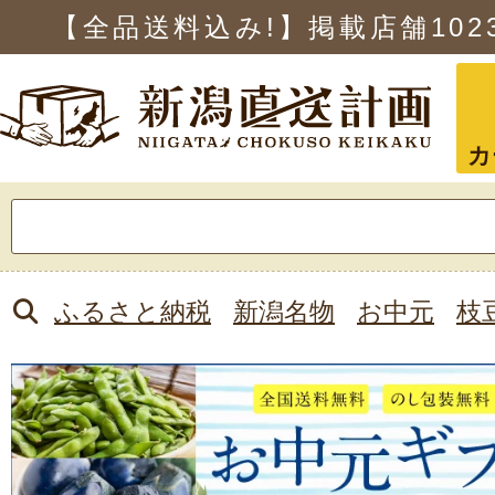
【全品送料込み!】掲載店舗
102
カ
検
索:
ふるさと納税
新潟名物
お中元
枝