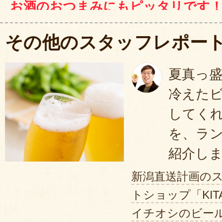
お酒のおつまみにもピッタリです
湯煎に数分かけるだけで簡単に食べ
その他のスタッフレポー
をかけずに食卓を彩る素敵な一品に
佐藤食肉さん自慢の逸品をぜひお試
夏真っ
冷えた
してく
を、ラ
紹介し
新潟直送計画の
トショップ「KIT
イチオシのビー