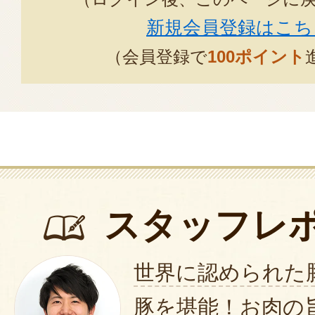
2020年12月
新規会員登録はこち
（会員登録で
100ポイント
昨日テレビで、モンドセレクショ
映がありました。何の気なしに見
賀野市のお肉屋さんの受賞が放映さ
元住人で、母の介護で、月に一回は
して、阿賀野市を通過してます。
故郷の誇りがこんな身近にあった
でした。
スタッフレ
ございます。
世界に認められた
コロナの影響で、遅延が予想され
豚を堪能！お肉の
を楽しみにしてます。