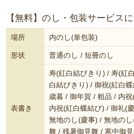
【無料】のし・包装サービスに
場所
内のし(単包装)
形状
普通のし / 短冊のし
寿(紅白結びきり) / 寿(紅白
白結びきり) / 御祝(紅白蝶結
歳暮 / 御年賀 / 粗品 / 内
表書き
内祝(紅白蝶結び) / 御礼(慶事
無地のし(慶事) / 無地のし
舞 / 残暑御見舞 / 寒中御見舞