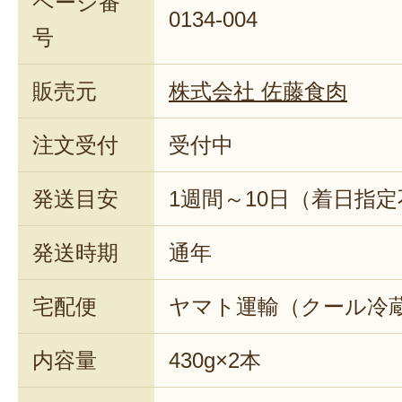
ページ番
0134-004
号
販売元
株式会社 佐藤食肉
注文受付
受付中
発送目安
1週間～10日（着日指
発送時期
通年
宅配便
ヤマト運輸（クール冷
内容量
430g×2本