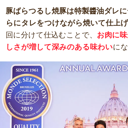
豚ばらつるし焼豚は特製醬油ダレに
らにタレをつけながら焼いて仕上
回に分けて仕込むことで、
お肉に味
しさが増して深みのある味わい
に