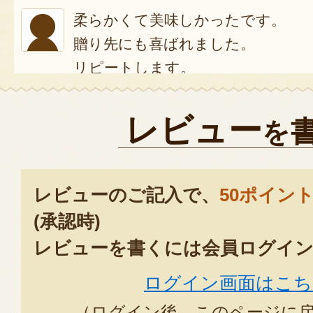
柔らかくて美味しかったです。
贈り先にも喜ばれました。
リピートします。
2023年12
レビュー
を
リピーターです。
お祝い・お礼・挨拶等にどの年代
2022年05月2
レビューのご記入で、
50ポイン
(承認時)
実家の高齢の父母用に利用しまし
レビューを書くには会員ログイン
に乗せると簡単にチャーシュー丼
ログイン画面はこち
って美味しい焼豚と好評でした。
への贈り物でも喜ばれると思いま
（ログイン後、このページに