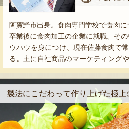
阿賀野市出身。食肉専門学校で食肉に
卒業後に食肉加工の企業に就職。その
ウハウを身につけ、現在佐藤食肉で常
る。主に自社商品のマーケティングや
大、広報活動を担当し、幅広く活躍し
本意にならぬよう、最終的に食べる
考えている」と消費者のことを一番
製法にこだわって作り上げた極上
仕事に取り組んでいる。
近年では地場企業と連携し、阿賀野市
匠集団“あがの衆”の立ち上げの旗振