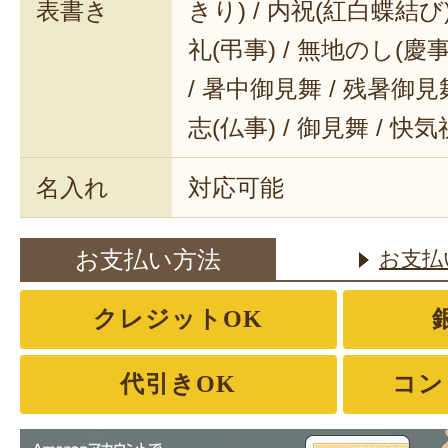
表書き
きり) / 内祝(紅白蝶結び) 
礼(弔事) / 無地のし(慶事
/ 暑中御見舞 / 残暑御見舞
志(仏事) / 御見舞 / 快
名入れ
対応可能
お支払い方法
お支払
クレジットOK
代引きOK
コン