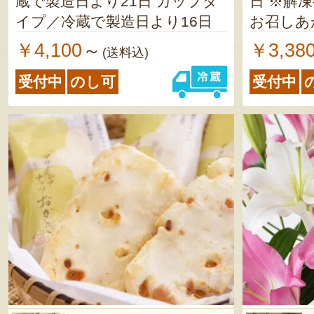
蔵で製造日より21日 カップタ
日 ※解
イプ／冷蔵で製造日より16日
お召しあ
￥4,100
￥3,38
～
(送料込)
受付中
のし可
受付中