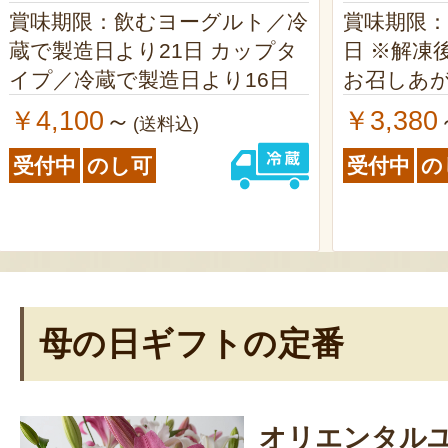
賞味期限：飲むヨーグルト／冷
賞味期限：
蔵で製造日より21日 カップタ
日 ※解凍
イプ／冷蔵で製造日より16日
お召しあ
￥4,100
￥3,380
～
(送料込)
受付中
のし可
受付中
の
母の日ギフトの定番
オリエンタル