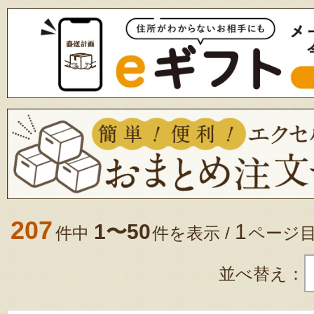
207
1〜50
1
件中
件を表示 /
ページ
並べ替え：