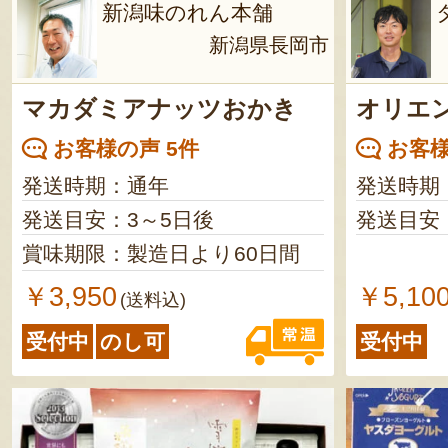
新潟味のれん本舗
新潟県長岡市
マカダミアナッツおかき
オリエ
お客様の声 5件
お客様
発送時期：通年
発送時期
発送目安：3～5日後
発送目安
賞味期限：製造日より60日間
￥3,950
￥5,10
(送料込)
受付中
のし可
受付中