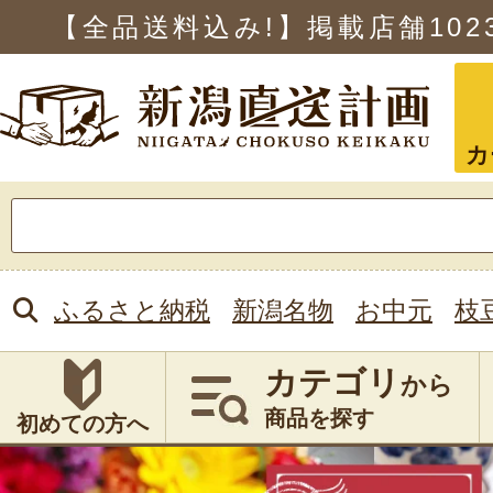
【全品送料込み!】掲載店舗
102
カ
検
索:
ふるさと納税
新潟名物
お中元
枝
カテゴリ
から
商品を探す
初めての方へ