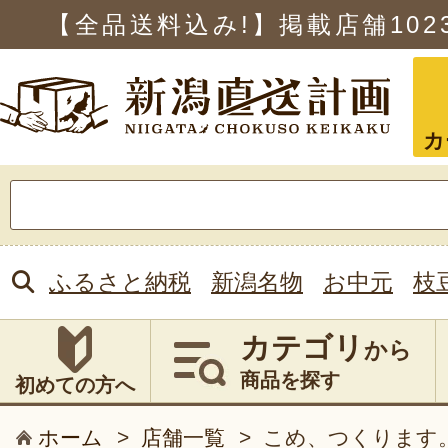
【全品送料込み!】掲載店舗
102
カ
検
索:
ふるさと納税
新潟名物
お中元
枝
カテゴリ
から
商品を探す
初めての方へ
ホーム
>
店舗一覧
>
こめ、つくります