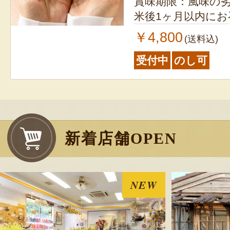
賞味期限：風味の
米後1ヶ月以内に
￥4,800
(送料込)
受付中
のし可
新着店舗OPEN
NEW