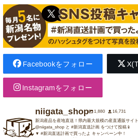
Facebookをフォロー
X(
Instagramをフォロー
niigata_shop
1,880
16,731
新潟産品を産地直送！県内最大規模の産直通販サイト
@niigata_shop と #新潟直送計画 をつけて投稿📱
▼ #新潟直送計画で買ったよ キャンペーン中！