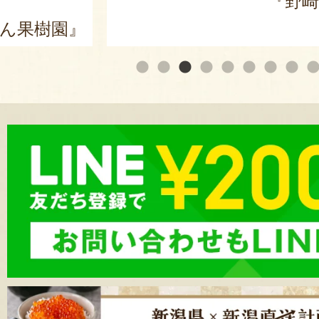
『野崎
ん果樹園』