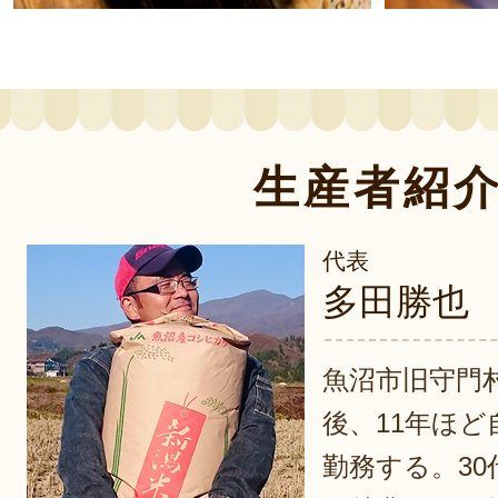
生産者紹
代表
多田勝也
魚沼市旧守門
後、11年ほ
勤務する。3