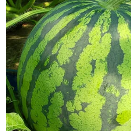
2022年08月08日
/
みずみずしさと、切った時のパリ
前から美味しい。大変、美味しく
2022年08月0
要屋ファームさんの2Lサイズ2個
スイカは私のスイカに対するイメ
れたスイカで、毎年注文していま
なかった分今年は期待大。2個入り
のことが多く、こちらのはどうか
やはりちょっと小さめの方が水分
りもよいですが、甘さが今一つで