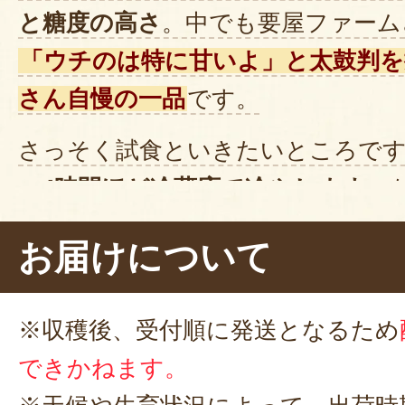
と糖度の高さ
。中でも要屋ファーム
今年いくつかスイカを買いましたが
す。
「ウチのは特に甘いよ」と太鼓判を
2024年08
さん自慢の一品
です。
さっそく試食といきたいところで
スイカ大好きで、美味しいと聞い
めっちゃ甘かったです！
～4時間ほど冷蔵庫で冷やします
。
半分は1人で食べました。
すぎると甘さが落ちてしまう
のだ
シャリっと感は今年の豊田の猿投
お届けについて
温で保存し、
食べる直前
に冷やすの
けど、甘味は最高ーでした。
食べ方
なんだそうです。
来年も買いたいです。
※収穫後、受付順に発送となるため
2024年08月14
早く食べたい
という気持ちを押さえ
できかねます。
るまで待ちます。時間になったら取
今回初めて八色小玉スイカ（八色の