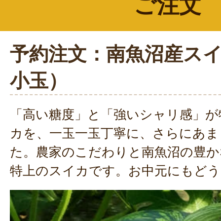
ご注文
このシャリ感と甘みはここでしか
ます。
新潟の他社を購入したけど違うのよ‼
予約注文：南魚沼産ス
リピ確定です。
小玉）
2023年08月06日
/
沼目の
昨年、初めて注文して「今まで食
「高い糖度」と「強いシャリ感」が
っても
カを、一玉一玉丁寧に、さらにあま
過言ではない程美味しかったので
た。農家のこだわりと南魚沼の豊か
今年は、お中元にして皆さんに送
特上のスイカです。お中元にもどう
まで甘かった。みずみずしさが凄
皆さんに喜ばれました。
また来年も美味しいスイカよろし