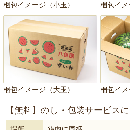
梱包イメージ（小玉）
梱包イメ
ね？近くのスーパー並みの甘さで
が色薄い。こちらでは二度と買い
更してほしいです。
2024年07
昨日、直売所で自家用の大玉スイカ
む友人に食べさせたくなり送りま
甘い水の果実という感じです。
超オススメします
梱包イメージ（大玉）
梱包イメ
2024年07月
【無料】のし・包装サービスに
独特なシャリ感と甘さは格別で大
場所
箱内に同梱