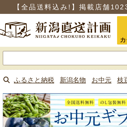
【全品送料込み!】掲載店舗
102
カ
検
索:
ふるさと納税
新潟名物
お中元
枝