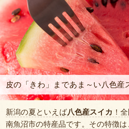
とかできませんか。
2025年07月30
今年も甘みがありシャキシャキし
った
2025年07
息子の嫁さんの実家に送り食べて
皮の「きわ」まであま～い八色産
食べてたスイカで1番美味しいと言
来年送ります。
2024年08月23日
/
新潟の夏といえば
八色産スイカ
！全
南魚沼市の特産品です。その特徴は
水々しいし甘いしとても美味しか