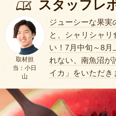
スタッフレ
シャリシャリしていて、とても甘
ジューシーな果実
小玉2つ入りでしたが、小玉とは思
と、シャリシャリ
また来年もお願いします!!
2026年07月28
い！7月中旬～8
れない、南魚沼が
取材担
魚沼産小玉スイカ購入しました。
当：小日
高糖度で甘く、シャリ感が良く美
イカ」をいただき
山
小玉サイズが冷蔵庫にぴったりで
2026年07月24日
美味しかったです。
欲を言えば、4Ｌ以上を来年はゲッ