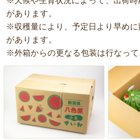
※天候や生育状況によって、出荷時
ット。さっそく一口いただきます。
昨年、新潟西のルビームーンを買
があります。
13度でも今回の八色の方がより甘
ガブッ！うん、甘い！
シャリシャリ
※収穫量により、予定日より早めに
た。
な甘い果汁
が、日本の夏を感じさせ
があります。
2024年07月30
厚な味わいで、まるで、ジュースを
※外箱からの更なる包装は行なって
これよコレ❗️
よう
です。夏のおやつに、ぜひ八
甘みとシャリ感、全て完璧✌️
してみてください！
大事に食させていただきますね✨
2024年07月28日
/
沼目の
今年初の八色スイカ。昨年とは違う
ミやら甘さを強調したページ紹介。
つまっていましたが、4000円代