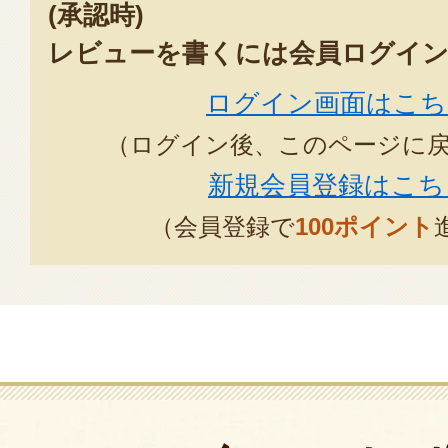
(承認時)
あまりにも美味しい要屋ファーム
レビューを書くには会員ログイン
う他のスイカじゃ満足できません
ログイン画面はこち
まにさせていただきます！！
2026年08月01
（ログイン後、このページに
新規会員登録はこち
我家のみならず、何軒もの家にも
（会員登録で
100ポイント
ます。どこからも大好評です。シ
えと、水分の多さと、甘さが相俟
カです。来年以降も注文したいと
送り先が同じ場合には、前の年のEx
ま使えると便利になると感じてい
倆不足なのかもしれません。
2026年07月29日
/
画家