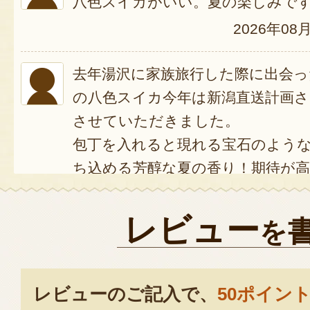
八色スイカがいい。夏の楽しみで
2026年08
去年湯沢に家族旅行した際に出会
の八色スイカ今年は新潟直送計画さん
させていただきました。
包丁を入れると現れる宝石のよう
ち込める芳醇な夏の香り！期待が
一口目。際立つシャリ感と濃厚な
るジューシーな果汁！スイカの果
レビュー
を
要屋ファームさんのスイカは甘味
スイカジュース！
二口目。甘味がさらにアップ！も
レビューのご記入で、
50ポイン
という間に平らげました。