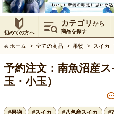
カテゴリ
から
商品を探す
初めての方へ
ホーム
>
全ての商品
>
果物
>
スイカ
予約注文：南魚沼産ス
玉・小玉）
#果物
#スイカ
#八色産スイカ
#