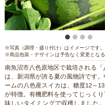
配送中にここのとこの異常な暑さ
かな～と残念な感じでしたが、も
とに甘さもバッチリでおいしくい
のスイカほど水分補給のできるス
がとうございました。
2022年07月31日
/
※写真（調理・盛り付け）はイメージです。
※商品包装・デザインは予告なく変更とな
今年初めて購入しました。 久々の
とシャリシャリ感に水分も十分で
南魚沼市八色原地区で栽培される「
スイカジュースにして飲んだりし
は、新潟県が誇る夏の風物詩です。
2021年09月02日
/
ームの八色産スイカは、糖度12～1
が特徴。有機肥料を使ってじっくり
千葉にいる子供達に送りました。
味しいタイミングで収穫しました。