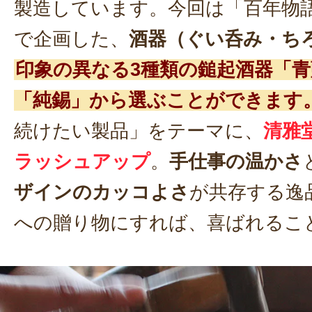
製造しています。今回は「百年物
で企画した、
酒器（ぐい呑み・ち
印象の異なる3種類の鎚起酒器「
「純錫」から選ぶことができます
続けたい製品」をテーマに、
清雅
ラッシュアップ
。
手仕事の温かさ
ザインのカッコよさ
が共存する逸
への贈り物にすれば、喜ばれるこ