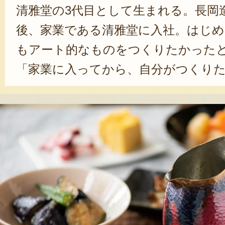
清雅堂の3代目として生まれる。長岡
後、家業である清雅堂に入社。はじめ
もアート的なものをつくりたかった
「家業に入ってから、自分がつくり
お客さんが日々の生活の中で使うも
ました」と心境の変化を語ってくれた。
は、湯沸かしの最高峰と言われる「耳
習得。一枚の板から注ぎ口や取っ手を
で打ち出す、とても高度な技術だ。「
ながら、お客さんに喜んでもらえる
きたいですね」と、亮太さん。「鎚