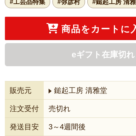
#工芸品特集
#弥彦村
#鎚起工房 清
商品をカートに
eギフト在庫切れ
販売元
鎚起工房 清雅堂
注文受付
売切れ
発送目安
3～4週間後