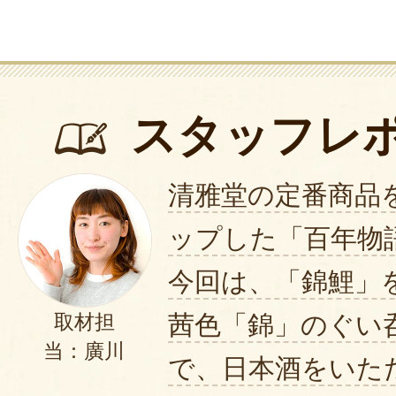
スタッフレ
清雅堂の定番商品
ップした「百年物
今回は、「錦鯉」
茜色「錦」のぐい
取材担
当：廣川
で、日本酒をいた