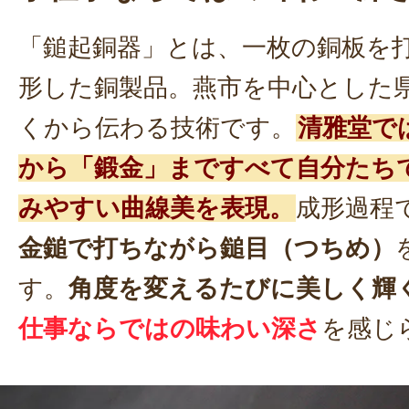
「鎚起銅器」とは、一枚の銅板を
形した銅製品。燕市を中心とした
くから伝わる技術です。
清雅堂で
から「鍛金」まですべて自分たち
みやすい曲線美を表現。
成形過程
金鎚で打ちながら鎚目（つちめ）
す。
角度を変えるたびに美しく輝
仕事ならではの味わい深さ
を感じ