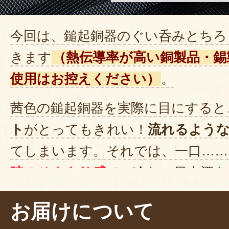
今回は、鎚起銅器のぐい呑みとちろ
きます
（熱伝導率が高い銅製品・錫
使用はお控えください）
。
茜色の鎚起銅器を実際に目にすると
ト
がとってもきれい！
流れるよう
てしまいます。それでは、一口……
時のひんやり感
で、冷たい日本酒を
ただけます。
お届けについて
器にまでこだわってみると、毎日の