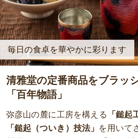
熱を持ってものづくりを行う。
毎日の食卓を華やかに彩ります
清雅堂の定番商品をブラッ
「百年物語」
弥彦山の麓に工房を構える
「鎚起
「鎚起（ついき）技法」
を用いて