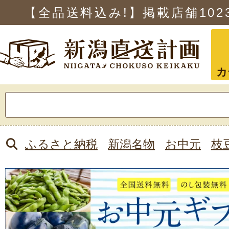
【全品送料込み!】掲載店舗
102
カ
検
索:
ふるさと納税
新潟名物
お中元
枝