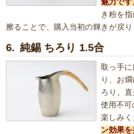
魅力です
き粉を指
擦ることで、購入当初の輝きが戻り
6. 純錫 ちろり 1.5合
取っ手に
り、お燗
ろり。直
使用不可
楽しみく
ン効果を