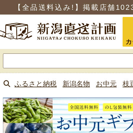
【全品送料込み!】掲載店舗
102
カ
検
索:
ふるさと納税
新潟名物
お中元
枝