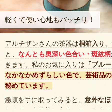
軽くて使い心地もバッチリ！
アルチザンさんの茶器は
桐箱入り
。
と、
なんとも奥深い色合い・斑紋柄
きます。私のお気に入りは
「ブルー
なかなかめずらしい色で、芸術品の
秘めています。
急須を手に取ってみると、
意外なほ
きます。全体的に
まるいフォルム
を