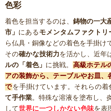
色彩
着色を担当するのは、
鋳物の一大
市」
にある
モメンタムファクトリー・
ら仏具・銅像などの着色を手掛け
その
確かな技術力
を活かし、近年
ルの「着色」
に挑戦。
高級ホテル
アの装飾から、テーブルやお皿、
で
を手掛けています。それらの着
て手作業
。特殊な溶液を塗布し、
して
世界に一つしかない色味
を表