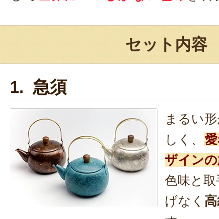
セット内容
1. 急須
まるい形
しく、
愛
ザインの
色味と取
げなく
高