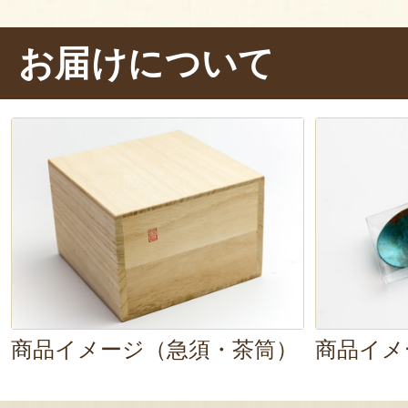
んとも可愛らしく、
「愛着が湧く」
お届けについて
まるのも納得です。
茶筒は太めのサイズが
持ちやすい！
手触りも心地よいです。外蓋を開く
きの内蓋が。
見るからに密封性が高
入れても鮮度を長く保てそう
です。
茶みは茶葉を掬いやすく、
使い勝手
お茶を入れてみましたが、
いつも
商品イメージ（急須・茶筒）
商品イメ
味しい
ような……？長く使いつづけ