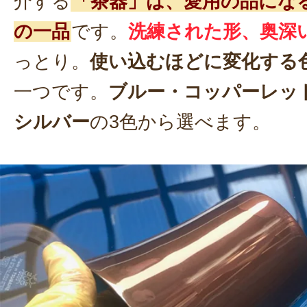
介する
「茶器」は、愛用の品にな
の一品
です。
洗練された形、奥深
っとり。
使い込むほどに変化する
一つです。
ブルー・コッパーレッ
シルバー
の3色から選べます。