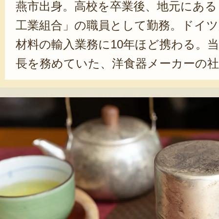
燕市出身。高校を卒業後、地元にある
工業組合」の職員として勤務。ドイ
材料の輸入業務に10年ほど携わる。
長を務めていた、洋食器メーカーの
買われ、営業マンとして転職。23年
に、「着色技術」に出会う。最初は雑
ッと観ただけだったというが、その
さに心惹かれ、それが頭からずっと
う。「燕市の高品質な食器に着色技術
れだけ素晴らしい商品ができるのだ
た長澤さん。ついには、仕事のツテ
る着色会社を紹介してもらい、それ