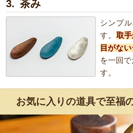
3. 茶み
シンプル
す。
取手
目がない
を一回で
す。
お気に入りの道具で至福