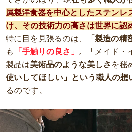
属製洋食器を中心としたステンレ
け、その技術力の高さは世界に認
特に目を見張るのは、
「製造の精
も
「手触りの良さ」
。「メイド・
製品は
美術品のような美しさ
を秘
使いしてほしい」という職人の想
るのです。