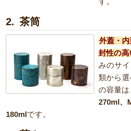
す。
2. 茶筒
外蓋・内
封性の高
みのサイ
類から選
の容量は
270ml
180ml
です。