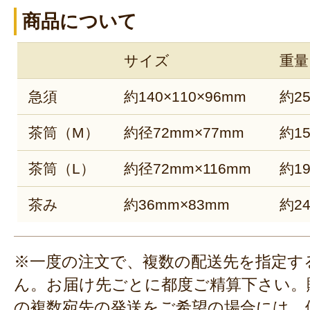
商品について
サイズ
重量
急須
約140×110×96mm
約25
茶筒（M）
約径72mm×77mm
約15
茶筒（L）
約径72mm×116mm
約19
茶み
約36mm×83mm
約24
※一度の注文で、複数の配送先を指定す
ん。お届け先ごとに都度ご精算下さい。
の複数宛先の発送をご希望の場合には、