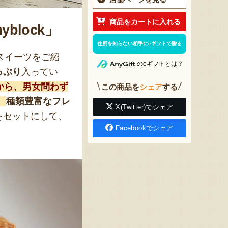
商品をカートに入れる
block」
住所を知らない相手にeギフトで贈る
スイーツをご紹
のeギフトとは？
っぷり
入ってい
から、男女問わず
この商品を
シェア
する
。
種類豊富なフレ
X(Twitter)でシェア
をセットにして、
Facebookでシェア