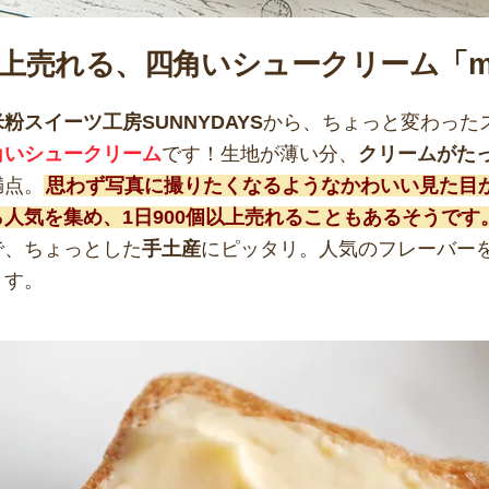
以上売れる、四角いシュークリーム「my
米粉スイーツ工房SUNNYDAYS
から、ちょっと変わった
角いシュークリーム
です！生地が薄い分、
クリームがた
満点。
思わず写真に撮りたくなるようなかわいい見た目
人気を集め、1日900個以上売れることもあるそうです
で、ちょっとした
手土産
にピッタリ。人気のフレーバー
ます。