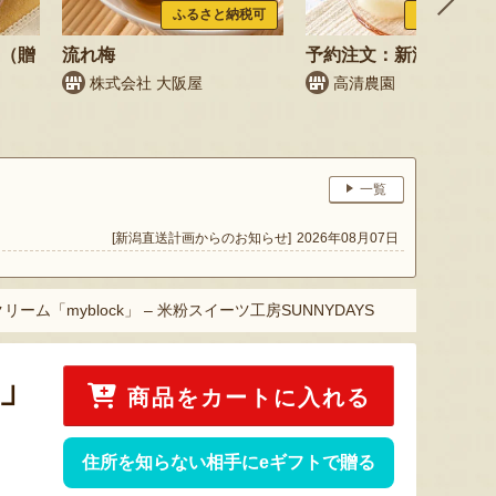
ふるさと納税可
ふるさと納税
梨（贈
流れ梅
予約注文：新潟県産 梨
株式会社 大阪屋
高清農園
一覧
[新潟直送計画からのお知らせ]
2026年08月07日
ーム「myblock」 – 米粉スイーツ工房SUNNYDAYS
k」
商品をカートに入れる
住所を知らない相手にeギフトで贈る