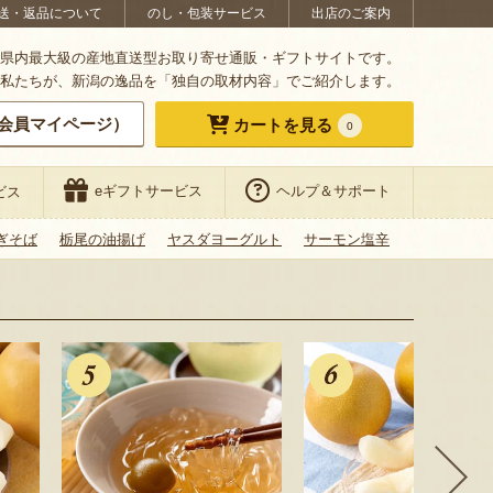
送・返品について
のし・包装サービス
出店のご案内
県内最大級の産地直送型お取り寄せ通販・ギフトサイトです。
私たちが、新潟の逸品を「独自の取材内容」でご紹介します。
会員マイページ）
カートを見る
0
eギフトサービス
ヘルプ＆サポート
ビス
ぎそば
栃尾の油揚げ
ヤスダヨーグルト
サーモン塩辛