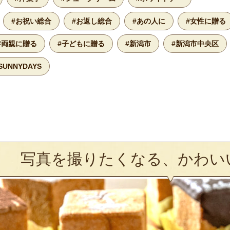
#お祝い総合
#お返し総合
#あの人に
#女性に贈る
#両親に贈る
#子どもに贈る
#新潟市
#新潟市中央区
UNNYDAYS
写真を撮りたくなる、かわい