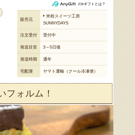
のeギフトとは？
米粉スイーツ工房
販売元
SUNNYDAYS
注文受付
受付中
発送目安
3～5日後
発送時期
通年
宅配便
ヤマト運輸（クール冷凍便）
いフォルム！