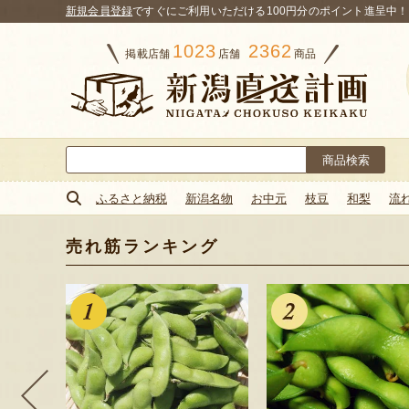
新規会員登録
ですぐにご利用いただける100円分のポイント進呈中！
1023
2362
掲載店舗
店舗
商品
検
索:
ふるさと納税
新潟名物
お中元
枝豆
和梨
流
売れ筋ランキング