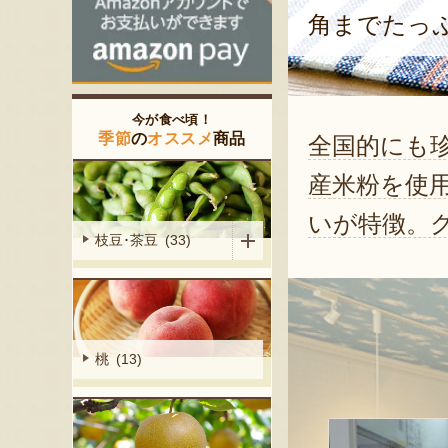
角までたっ
今が食べ頃！
季節
の
オススメ
商品
全国的にも
産米粉を使
いが特徴。
枝豆･茶豆 (33)
桃 (13)