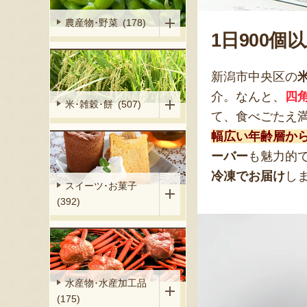
農産物･野菜 (178)
1日900個
新潟市中央区の
介。なんと、
四
米･雑穀･餅 (507)
て、食べごたえ
幅広い年齢層から
ーバー
も魅力的
冷凍でお届け
し
スイーツ･お菓子
(392)
水産物･水産加工品
(175)