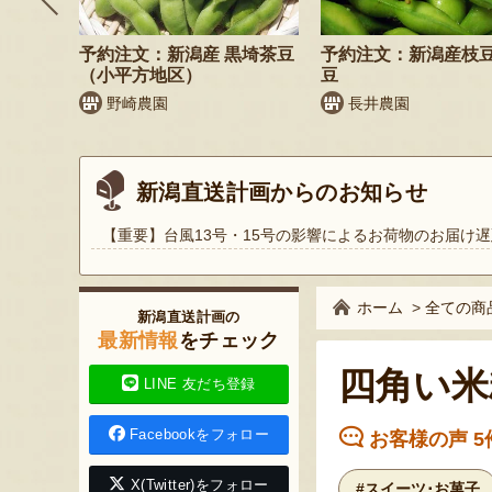
鬼もろこ
予約注文：新潟産 黒埼茶豆
予約注文：新潟産枝
（小平方地区）
豆
く
野崎農園
長井農園
新潟直送計画からのお知らせ
【重要】台風13号・15号の影響によるお荷物のお届け遅
ホーム
>
全ての商
新潟直送計画の
最新情報
をチェック
四角い米
LINE 友だち登録
Facebookをフォロー
お客様の声 5
X(Twitter)をフォロー
#スイーツ･お菓子