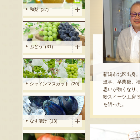
和梨 (37)
ぶどう (31)
新潟市北区出身
進学。卒業後、
シャインマスカット (20)
思いが強くなり、
粉スイーツ工房 
を語った。
なす漬け (13)