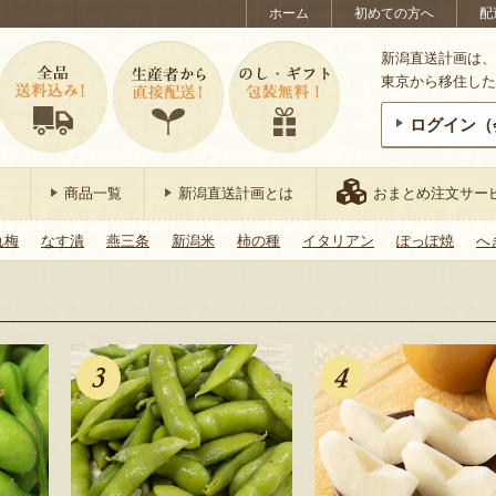
ホーム
初めての方へ
配
新潟直送計画は、
東京から移住した
ログイン（
商品一覧
新潟直送計画とは
おまとめ注文サー
れ梅
なす漬
燕三条
新潟米
柿の種
イタリアン
ぽっぽ焼
へ