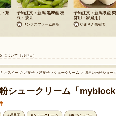
豆・茶
予約注文：新潟 黒埼産 枝
予約注文：新潟県産 
豆・茶豆
答用・家庭用）
サンクスファーム黒鳥
やまきん果樹園
延について（8月7日）
品
>
スイーツ･お菓子
>
洋菓子
>
シュークリーム
>
四角い米粉シュークリ
粉シュークリーム「mybloc
件
#洋菓子
#シュークリーム
#ホワイトデー