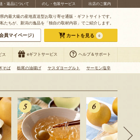
送・返品について
のし・包装サービス
出店のご案内
県内最大級の産地直送型お取り寄せ通販・ギフトサイトです。
私たちが、新潟の逸品を「独自の取材内容」でご紹介します。
会員マイページ）
カートを見る
0
eギフトサービス
ヘルプ＆サポート
ビス
ぎそば
栃尾の油揚げ
ヤスダヨーグルト
サーモン塩辛