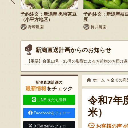
鬼もろこ
予約注文：新潟産 黒埼茶豆
予約注文：新潟産枝
（小平方地区）
豆
く
野崎農園
長井農園
新潟直送計画からのお知らせ
【重要】台風13号・15号の影響によるお荷物のお届け遅
ホーム
>
全ての商
新潟直送計画の
最新情報
をチェック
令和7年
LINE 友だち登録
米）
Facebookをフォロー
お客様の声 4
X(Twitter)をフォロー