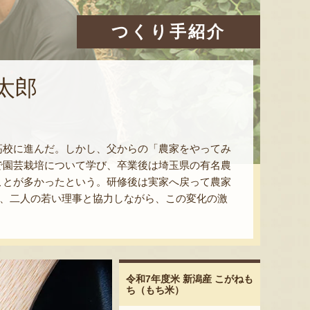
つくり手紹介
太郎
高校に進んだ。しかし、父からの「農家をやってみ
で園芸栽培について学び、卒業後は埼玉県の有名農
ことが多かったという。研修後は実家へ戻って農家
と、二人の若い理事と協力しながら、この変化の激
。
令和7年度米 新潟産 こがねも
ち（もち米）