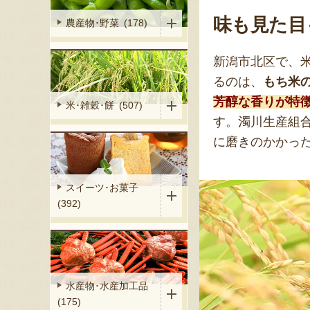
味も見た目
農産物･野菜 (178)
新潟市北区で、
るのは、
もち米
芳醇な香りが特
米･雑穀･餅 (507)
す。濁川生産組
に磨きのかかっ
スイーツ･お菓子
(392)
水産物･水産加工品
(175)