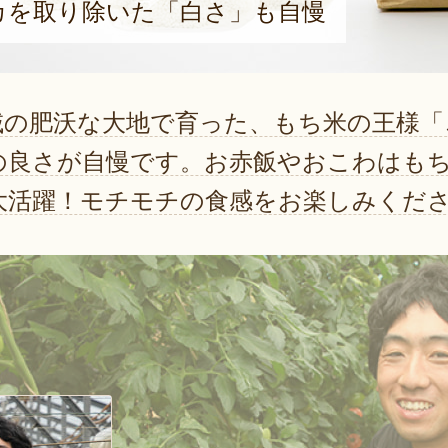
カを取り除いた「白さ」も自慢
域の肥沃な大地で育った、もち米の王様「
の良さが自慢です。お赤飯やおこわはも
大活躍！モチモチの食感をお楽しみくだ