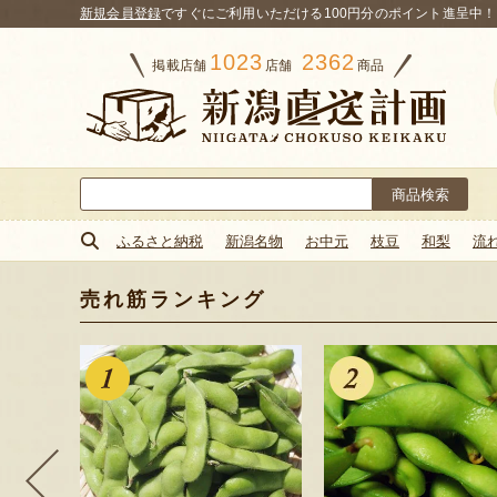
新規会員登録
ですぐにご利用いただける100円分のポイント進呈中！
1023
2362
掲載店舗
店舗
商品
検
索:
ふるさと納税
新潟名物
お中元
枝豆
和梨
流
売れ筋ランキング