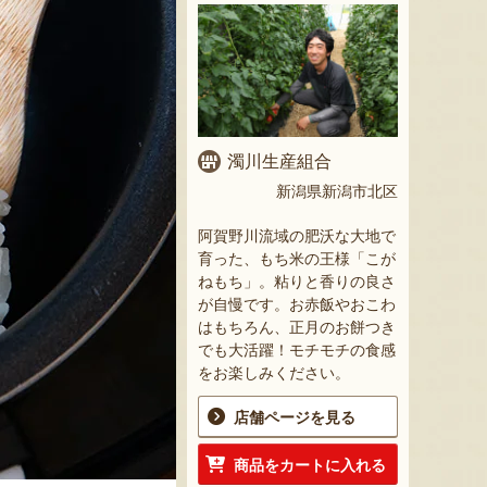
濁川生産組合
新潟県新潟市北区
阿賀野川流域の肥沃な大地で
育った、もち米の王様「こが
ねもち」。粘りと香りの良さ
が自慢です。お赤飯やおこわ
はもちろん、正月のお餅つき
でも大活躍！モチモチの食感
をお楽しみください。
店舗ページを見る
商品をカートに入れる