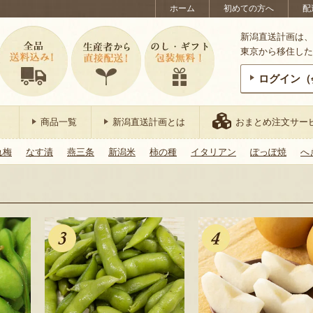
ホーム
初めての方へ
配
新潟直送計画は、
東京から移住した
ログイン（
商品一覧
新潟直送計画とは
おまとめ注文サー
れ梅
なす漬
燕三条
新潟米
柿の種
イタリアン
ぽっぽ焼
へ