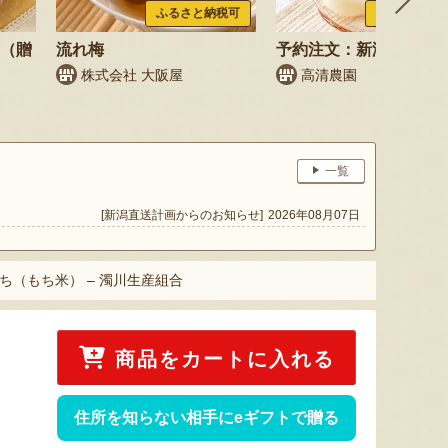
ふるさと納税可
ふるさと納税
梨（贈
流れ梅
予約注文：新潟県産 梨
株式会社 大阪屋
高清農園
一覧
[新潟直送計画からのお知らせ]
2026年08月07日
ち（もち米） – 濁川生産組合
商品をカートに入れる
住所を知らない相手にeギフトで贈る