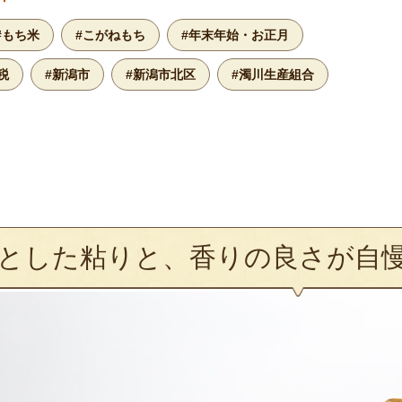
#もち米
#こがねもち
#年末年始・お正月
税
#新潟市
#新潟市北区
#濁川生産組合
とした粘りと、香りの良さが自