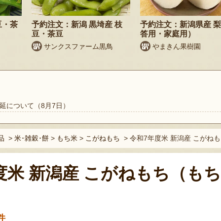
豆・茶
予約注文：新潟 黒埼産 枝
予約注文：新潟県産 
豆・茶豆
答用・家庭用）
サンクスファーム黒鳥
やまきん果樹園
延について（8月7日）
品
>
米･雑穀･餅
>
もち米
>
こがねもち
>
令和7年度米 新潟産 こがねも
度米 新潟産 こがねもち（もち
件