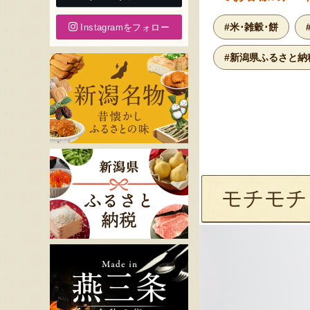
#米･雑穀･餅
Instagramをフォロー
#新潟県ふるさと納
モチモチ