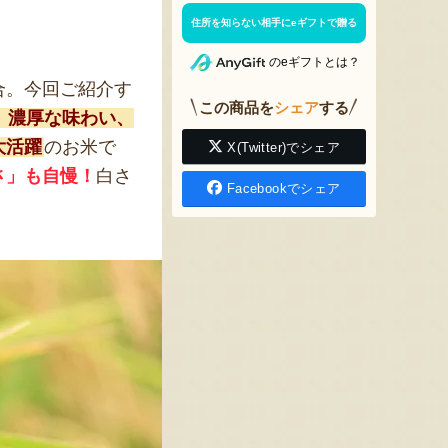
住所を知らない相手にeギフトで贈る
」
のeギフトとは？
合。今回ご紹介す
この商品を
シェア
する
、濃厚な味わい、
大活躍
のお米で
X(Twitter)でシェア
さ」も自慢！
白さ
Facebookでシェア