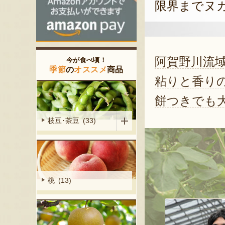
限界までヌ
阿賀野川流
今が食べ頃！
季節
の
オススメ
商品
粘りと香り
餅つきでも
枝豆･茶豆 (33)
桃 (13)