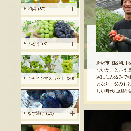
和梨 (37)
ぶどう (31)
新潟市北区濁川
ないか」という
家に住み込みで
シャインマスカット (20)
となり、父のもと
しい時代に継続
なす漬け (13)