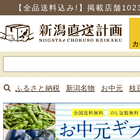
【全品送料込み!】掲載店舗
102
カ
検
索:
ふるさと納税
新潟名物
お中元
枝