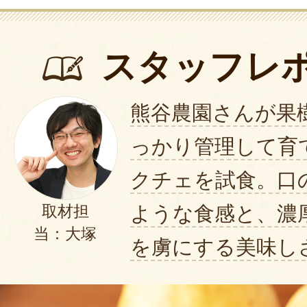
新潟からの贈り物にルレクチェは
す。先方からの喜びようが伝わっ
スタッフレ
い思いです。また来年も楽しみに
暑い時から収穫までのご苦労と丁
熊谷農園さんが果
ます。今年もありがとうございま
っかり管理して育
2024年12月19日
/
まっ
クチェを試食。口
東京の親戚に新潟の美味しいもの
ような食感と、濃
取材担
と贈答用に購入しました。箱のデ
当：大塚
決！贈りましたら美味しくてあっ
を虜にする美味し
ったととても喜んでおりました。
ーを上げそびれたまま農園の皆様