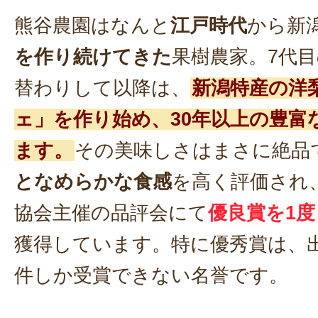
熊谷農園はなんと
江戸時代
から新
を作り続けてきた
果樹農家。7代
替わりして以降は、
新潟特産の洋
ェ」を作り始め、30年以上の豊富
ます。
その美味しさはまさに絶品
となめらかな食感
を高く評価され
協会主催の品評会にて
優良賞を1度
獲得しています。特に優秀賞は、出
件しか受賞できない名誉です。