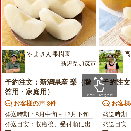
やまきん果樹園
高
新潟県加茂市
予約注文：新潟県産 梨（贈
予約注文
答用・家庭用）
スクロールできます
お客様の声 3件
お客様
発送時期：8月中旬～12月下旬
発送時期：
発送目安：収穫後、受付順に出
発送目安