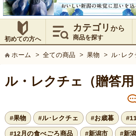
カテゴリ
から
商品を探す
初めての方へ
ホーム
>
全ての商品
>
果物
>
ル･レク
ル・レクチェ（贈答用
#果物
#ル･レクチェ
#お歳暮
#
#12月の食べごろ商品
#新潟市
#新