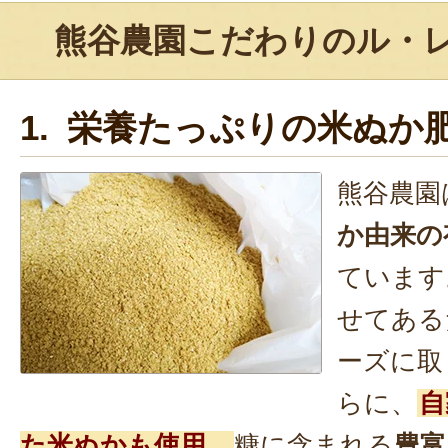
熊谷農園こだわりのル・
1. 栄養たっぷりの米ぬか
熊谷農園
か由来の
ています
せてある
ーズに取
らに、
自
た米ぬかも使用。
糠に含まれる
豊富