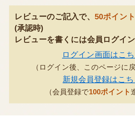
お世話になっている方へ、1年の感
ます。綺麗なイエローの箱も、気
レビューのご記入で、
50ポイン
くれます。完熟まで大事に育てら
(承認時)
りがとうございます
レビューを書くには会員ログイン
2025年12月0
ログイン画面はこち
例年鮮度の高いル・レクチェをお
（ログイン後、このページに
うございます。
新規会員登録はこち
2025年11月2
（会員登録で
100ポイント
ラ・フランスとは違った甘み、香
す!
2025年06月27