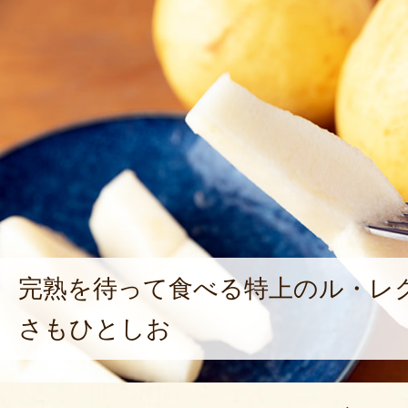
ことがずっと気になっておりまし
りますが感謝の意をレビューさせ
2024年07月3
美味しくいただきました。
ただ一つ カビてたらしく差し上
しをさくじつうけました。
すこし残念でした
完熟を待って食べる特上のル・レ
2023年12月2
さもひとしお
数回今年は購入いたしました。年
親戚も喜んでいただいてます