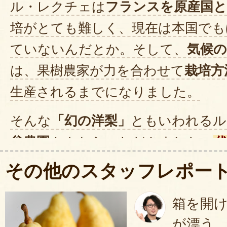
2023年12月2
ル・レクチェは
フランスを原産国と
培がとても難しく、現在は本国でも
いちねんに一回の楽しみ ゆっく
ていないんだとか。そして、
気候の
までたべられます。濃厚な味 で
は、果樹農家が力を合わせて
栽培方
2023年12月1
生産されるまでになりました。
そんな
「幻の洋梨」
ともいわれるル
谷農園
さんからいただきました。
栽培歴が30年以上と長く、県の品
その他のスタッフレポー
ているベテラン
です。届いた果実
箱を開
らに完熟
させます。
が漂う