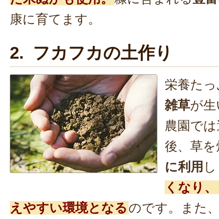
康に育てます。
2. フカフカの土作り
栄養たっ
雑草
が生
農園では
後、草を
に利用
し
くなり、
えやすい環境となる
のです。また