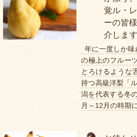
実が
柔らかくなっていい香り
がして
覚ル・
の合図！さっそく皮を剥くと、
甘い
ーの皆
ポタポタと滴ってきました。サッ
介しま
よいよ試食です。
年に一度しか味
ぱくっ。うん、
濃厚！
酸味はほとん
の極上のフルー
とろけるような
甘い
です。
トロッととろけるよう
持つ高級洋梨「
な歯ざわりがたまりせん。
全国の
潟を代表する冬の
特上の洋梨でした。
月～12月の時期