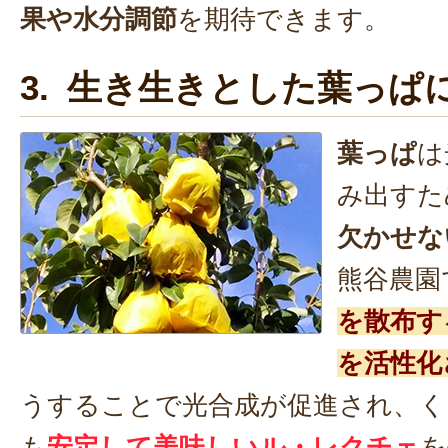
果や水分調節
を期待できます。
3. 生き生きとした葉っぱ
葉っぱ
は
み出すた
欠かせな
熊谷農園
を散布す
を活性化
うすることで光合成が促進され、く
も
安定して美味しいル・レクチェ
を