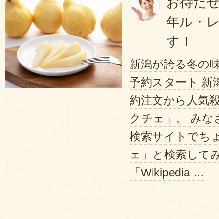
お待たせ
年ル・
す！
新潟が誇る冬の
予約スタート 新
約注文から人気
クチェ」。 みな
検索サイトでち
ェ」と検索して
「Wikipedia …