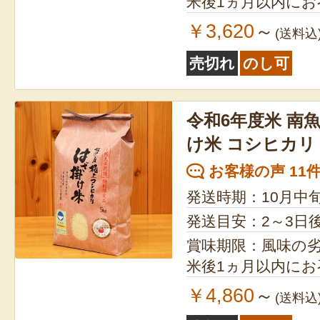
米後1ヵ月以内に
￥3,620
～
(送料込
売切れ
のし可
令和6年度米 南魚
け米 コシヒカリ
お客様の声 11
発送時期：10月中
発送目安：2～3日
賞味期限：風味の
米後1ヵ月以内に
￥4,860
～
(送料込