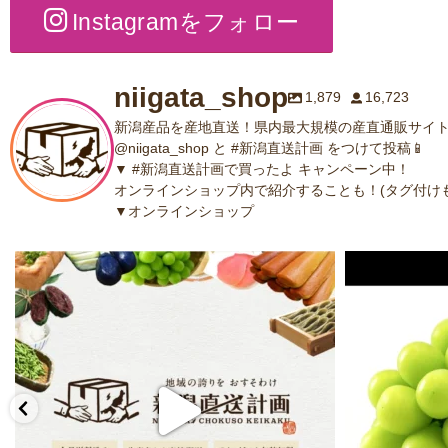
Instagramをフォロー
niigata_shop
1,879
16,723
新潟産品を産地直送！県内最大規模の産直通販サイト
@niigata_shop と #新潟直送計画 をつけて投稿📱
▼ #新潟直送計画で買ったよ キャンペーン中！
オンラインショップ内で紹介することも！(タグ付けも
▼オンラインショップ