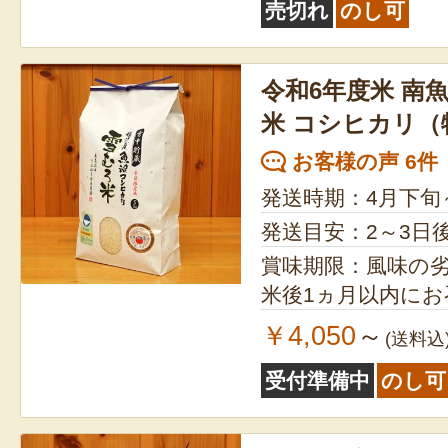
売切れ
のし可
令和6年度米 南魚
米 コシヒカリ（
お客様の声 6件
発送時期：4月下旬
発送目安：2～3日
賞味期限：風味の
米後1ヵ月以内に
￥4,050
～
(送料込
受付準備中
のし可