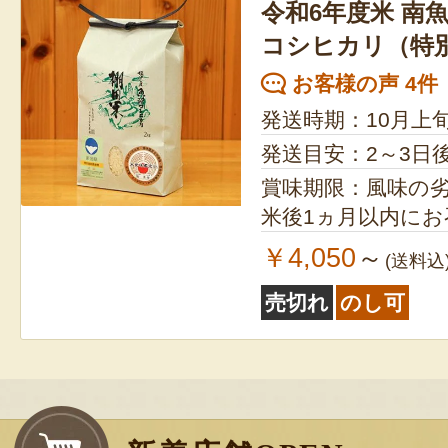
令和6年度米 南魚
コシヒカリ（特
お客様の声 4件
発送時期：10月上
発送目安：2～3日
賞味期限：風味の
米後1ヵ月以内に
￥4,050
～
(送料込
売切れ
のし可