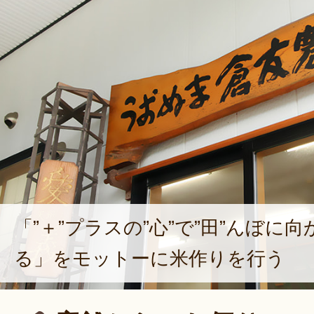
「”＋”プラスの”心”で”田”んぼに向
る」をモットーに米作りを行う