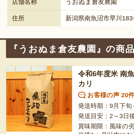
店舗名称
うおぬま倉友農園
住所
新潟県南魚沼市早川183
『うおぬま倉友農園』の商
令和6年度米 南魚
カリ
お客様の声 20
発送時期：9月下旬
発送目安：2～3日
賞味期限：風味の