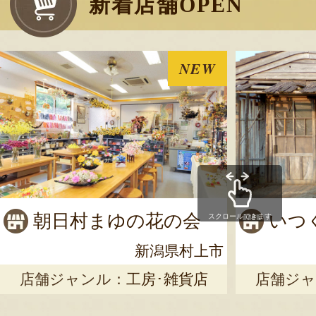
新着店舗OPEN
NEW
朝日村まゆの花の会
いつ
スクロールできます
新潟県村上市
店舗ジャンル：
工房･雑貨店
店舗ジャ