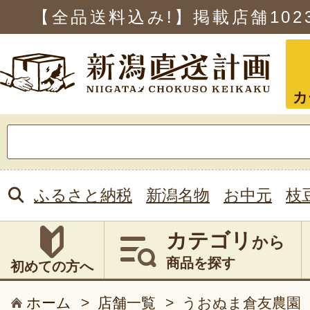
【全品送料込み!】掲載店舗
102
カ
検
索:
ふるさと納税
新潟名物
お中元
枝
カテゴリ
から
商品を探す
初めての方へ
ホーム
>
店舗一覧
>
うおぬま倉友農園