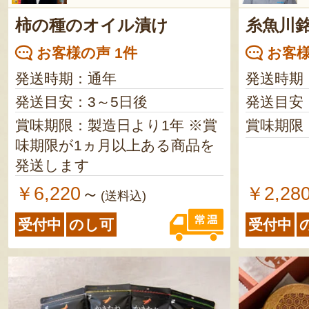
柿の種のオイル漬け
糸魚川銘
お客様の声 1件
お客様
発送時期：通年
発送時期
発送目安：3～5日後
発送目安
賞味期限：製造日より1年 ※賞
賞味期限
味期限が1ヵ月以上ある商品を
発送します
￥6,220
￥2,28
～
(送料込)
受付中
のし可
受付中