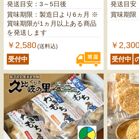
発送目安：3～5日後
発送目安
賞味期限：製造日より6ヵ月 ※
賞味期限
賞味期限が1ヵ月以上ある商品
を発送します
￥2,580
￥2,30
(送料込)
受付中
受付中