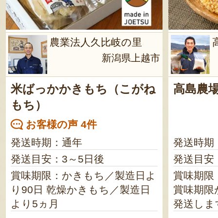
農業法人久比岐の里
新潟県上越市
米ばっかかきもち（こがね
高島農
もち）
お客様の声 4件
発送時期：通年
発送時期
発送目安：3～5日後
発送目安
賞味期限：かきもち／製造日よ
賞味期限：
り90日 乾燥かきもち／製造日
賞味期限
より5ヵ月
発送しま