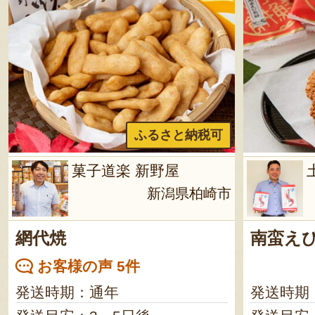
ふるさと納税可
菓子道楽 新野屋
新潟県柏崎市
網代焼
南蛮え
お客様の声 5件
発送時期：通年
発送時期