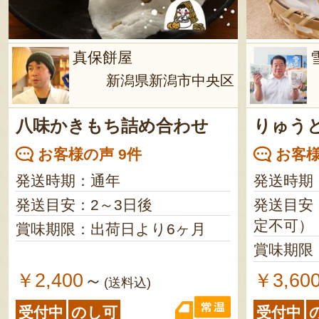
真保餅屋
新潟県新潟市中央区
八味かきもち詰め合わせ
りゅう
お客様の声 9件
お客様
発送時期：通年
発送時期
発送目安：2～3日後
発送目安
定不可）
賞味期限：出荷日より6ヶ月
賞味期限
￥2,400
￥3,60
～
(送料込)
受付中
のし可
受付中