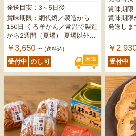
発送目安：3～5日後
賞味期限
賞味期限：網代焼／製造から
賞味期限
150日 くろ羊かん／常温で製造
発送しま
から2週間（夏場） 夏場以外は
製造から30日以内 冷蔵で2～3
￥3,650
￥2,93
～
(送料込)
か月
受付中
のし可
受付中