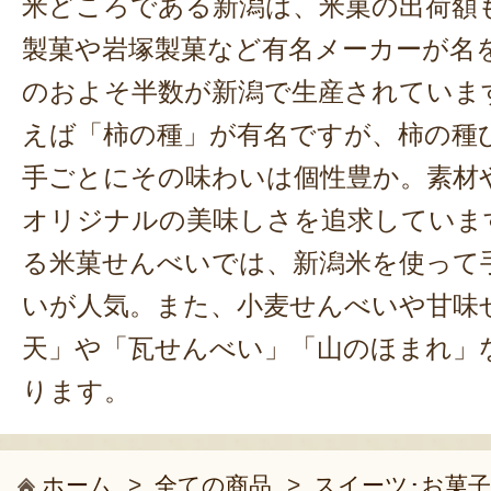
米どころである新潟は、米菓の出荷額
製菓や岩塚製菓など有名メーカーが名
のおよそ半数が新潟で生産されていま
えば「柿の種」が有名ですが、柿の種
手ごとにその味わいは個性豊か。素材
オリジナルの美味しさを追求していま
る米菓せんべいでは、新潟米を使って
いが人気。また、小麦せんべいや甘味
天」や「瓦せんべい」「山のほまれ」
ります。
ホーム
>
全ての商品
>
スイーツ･お菓子