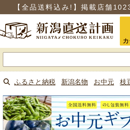
【全品送料込み!】掲載店舗
102
カ
検
索:
ふるさと納税
新潟名物
お中元
枝