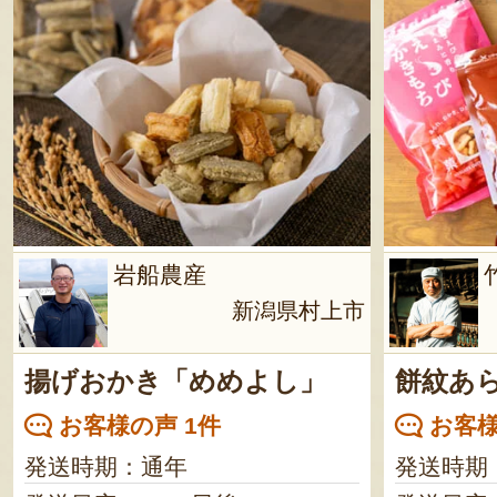
岩船農産
新潟県村上市
揚げおかき「めめよし」
餅紋あ
お客様の声 1件
お客様
発送時期：通年
発送時期