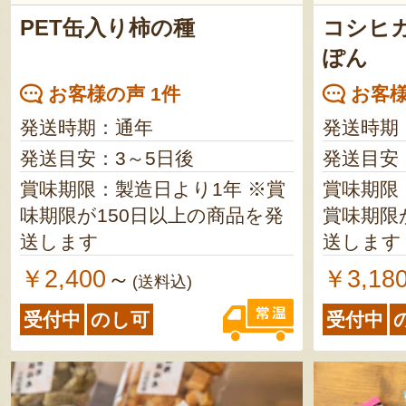
PET缶入り柿の種
コシヒ
ぽん
お客様の声 1件
お客様
発送時期：通年
発送時期
発送目安：3～5日後
発送目安
賞味期限：製造日より1年 ※賞
賞味期限
味期限が150日以上の商品を発
賞味期限
送します
送します
￥2,400
￥3,18
～
(送料込)
受付中
のし可
受付中