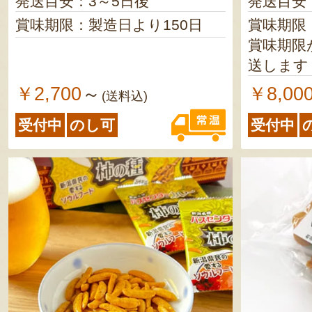
発送目安：3～5日後
発送目安
賞味期限：製造日より150日
賞味期限：
賞味期限
送します
￥2,700
￥8,00
～
(送料込)
受付中
のし可
受付中