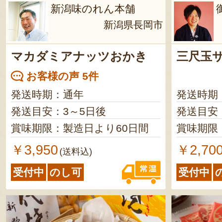
新潟味のれん本舗
新潟県長岡市
マカダミアナッツおかき
三尺玉
お客様の声 5件
発送時期：通年
発送時期
発送目安：3～5日後
発送目安
賞味期限：製造日より60日間
賞味期限
￥3,950
￥2,70
(送料込)
受付中
のし可
受付中