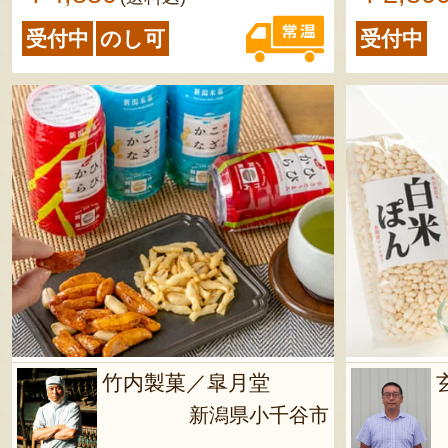
150日 ※賞味期限が30日以上の
受付中
のし可
受付中
商品を発送します
竹内製菓／皐月堂
新潟県小千谷市