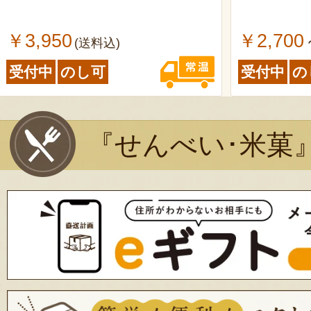
￥3,950
￥2,700
(送料込)
受付中
のし可
受付中
の
『せんべい･米菓