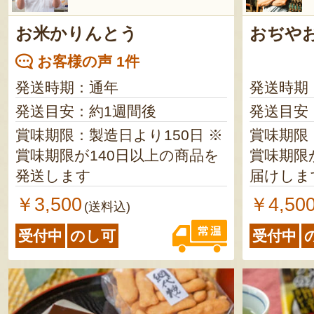
お米かりんとう
おぢや
お客様の声 1件
発送時期：通年
発送時期
発送目安：約1週間後
発送目安
賞味期限：製造日より150日 ※
賞味期限
賞味期限が140日以上の商品を
賞味期限
発送します
届けしま
￥3,500
￥4,50
(送料込)
受付中
のし可
受付中