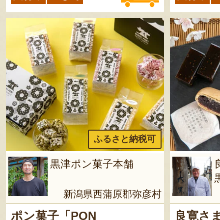
ふるさと納税可
黒津ポン菓子本舗
新潟県西蒲原郡弥彦村
ポン菓子「PON
良寛さ