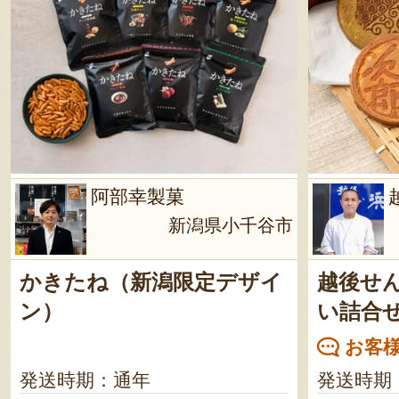
阿部幸製菓
新潟県小千谷市
かきたね（新潟限定デザイ
越後せ
ン）
い詰合
お客様
発送時期：通年
発送時期