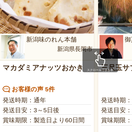
新潟味のれん本舗
御
新潟県長岡市
マカダミアナッツおかき
三尺玉サ
スクロールできます
お客様の声 5件
発送時期：通年
発送時期：
発送目安：3～5日後
発送目安：
賞味期限：製造日より60日間
賞味期限：