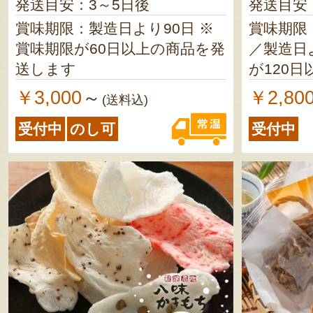
発送目安：3～5日後
発送目安
賞味期限：製造日より90日 ※
賞味期限
賞味期限が60日以上の商品を発
／製造日
送します
が120
ます こざかな君、えびかきも
￥3,000
￥2,80
～
(送料込)
ち／製造
受付中
のし可
受付中
限が10
します