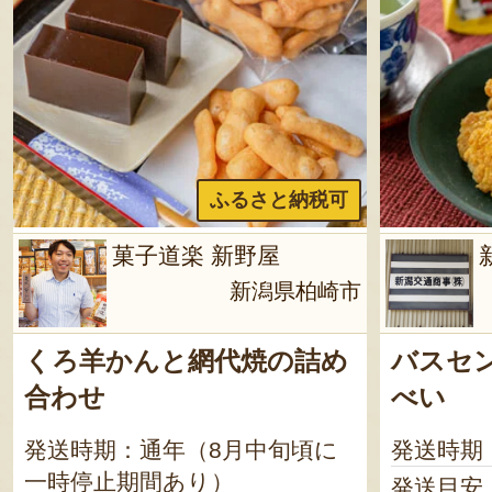
ふるさと納税可
菓子道楽 新野屋
新潟県柏崎市
くろ羊かんと網代焼の詰め
バスセ
合わせ
べい
発送時期：通年（8月中旬頃に
発送時期
一時停止期間あり）
発送目安