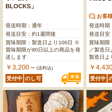
BLOCKS」
お客様
発送時期：通年
発送時期
発送目安：約1週間後
発送目安
賞味期限：製造日より100日 ※
賞味期限
賞味期限が80日以上の商品を発
／製造日より1
送します
製造日より2ヵ月
日より7日 うた最中／製造
￥3,200
￥4,43
～
(送料込)
り7日 良寛さまお手まり／製造
受付中
のし可
受付中
日より1年 いちじく羊羹／
日より2