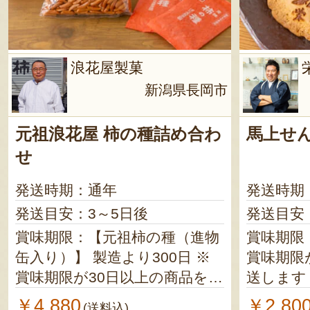
浪花屋製菓
新潟県長岡市
元祖浪花屋 柿の種詰め合わ
馬上せ
せ
発送時期：通年
発送時期
発送目安：3～5日後
発送目安
賞味期限：【元祖柿の種（進物
賞味期限：
缶入り）】 製造より300日 ※
賞味期限
賞味期限が30日以上の商品を発
送します
送します 【その他】 製造より
￥4,880
￥2,80
(送料込)