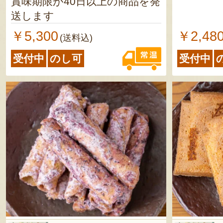
賞味期限が40日以上の商品を発
送します
￥5,300
￥2,48
(送料込)
受付中
のし可
受付中