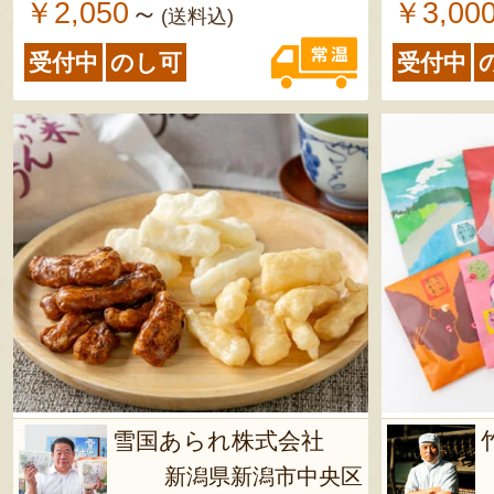
￥2,050
￥3,00
～
(送料込)
受付中
のし可
受付中
雪国あられ株式会社
新潟県新潟市中央区