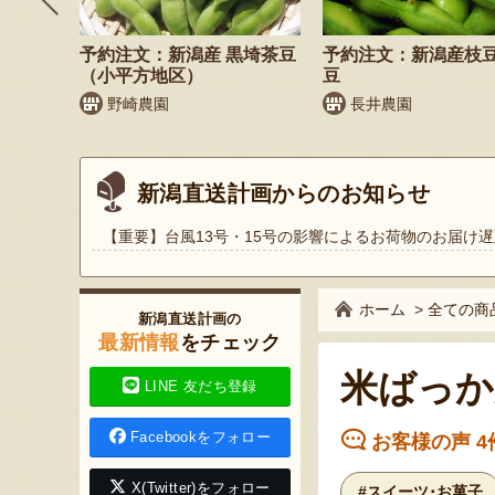
鬼もろこ
予約注文：新潟産 黒埼茶豆
予約注文：新潟産枝
（小平方地区）
豆
く
野崎農園
長井農園
新潟直送計画からのお知らせ
【重要】台風13号・15号の影響によるお荷物のお届け遅
ホーム
>
全ての商
新潟直送計画の
最新情報
をチェック
米ばっか
LINE 友だち登録
Facebookをフォロー
お客様の声 4
X(Twitter)をフォロー
#スイーツ･お菓子