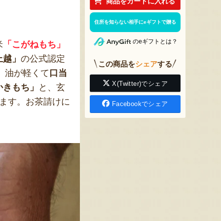
商品をカートに入れる
住所を知らない相手にeギフトで贈る
のeギフトとは？
米
「こがねもち」
上越」
の公式認定
この商品を
シェア
する
、油が軽くて
口当
X(Twitter)でシェア
かきもち」
と、玄
けます。お茶請けに
Facebookでシェア