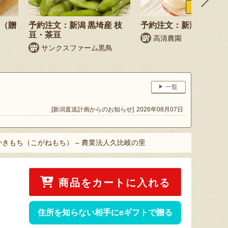
ふるさと納税
梨（贈
予約注文：新潟 黒埼産 枝
予約注文：新潟県産 梨
豆・茶豆
高清農園
サンクスファーム黒鳥
一覧
[新潟直送計画からのお知らせ]
2026年08月07日
きもち（こがねもち） – 農業法人久比岐の里
商品をカートに入れる
住所を知らない相手にeギフトで贈る