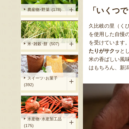
「いくつで
農産物･野菜 (178)
久比岐の里（く
を使用した自慢
を受けています
米･雑穀･餅 (507)
たりがサクッ
と
米の香ばしい風
はもちろん、新
スイーツ･お菓子
(392)
水産物･水産加工品
(175)