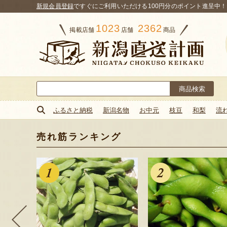
新規会員登録
ですぐにご利用いただける100円分のポイント進呈中！
1023
2362
掲載店舗
店舗
商品
検
索:
ふるさと納税
新潟名物
お中元
枝豆
和梨
流
売れ筋ランキング