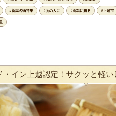
#新潟名物特集
#あの人に
#両親に贈る
#上越市
里
ド・イン上越認定！サクッと軽い