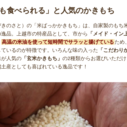
も食べられる」と人気のかきもち
びきのさと）の「米ばっかかきもち」は、自家製のもち
の逸品。上越市の特産品として、市から
「メイド・イン
。
高温の米油を使って短時間でサラッと揚げている
ため
しているのが特徴です。いろんな味の入った
「こだわり
味が人気の
「玄米かきもち」
の2種類からお選びいただ
潟土産としても喜ばれている逸品です！