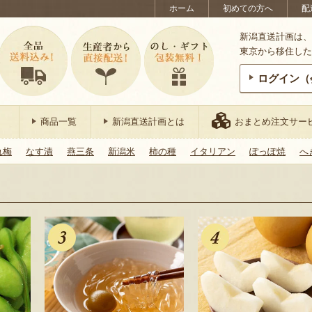
ホーム
初めての方へ
配
新潟直送計画は、
東京から移住した
ログイン（
商品一覧
新潟直送計画とは
おまとめ注文サー
れ梅
なす漬
燕三条
新潟米
柿の種
イタリアン
ぽっぽ焼
へ