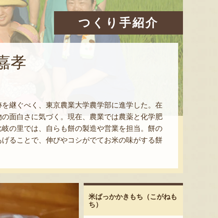
つくり手紹介
嘉孝
跡を継ぐべく、東京農業大学農学部に進学した。在
物の面白さに気づく。現在、農業では農薬と化学肥
比岐の里では、自らも餅の製造や営業を担当。餅の
あげることで、伸びやコシがでてお米の味がする餅
米ばっかかきもち（こがねも
ち）