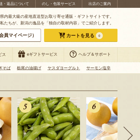
送・返品について
のし・包装サービス
出店のご案内
県内最大級の産地直送型お取り寄せ通販・ギフトサイトです。
私たちが、新潟の逸品を「独自の取材内容」でご紹介します。
会員マイページ）
カートを見る
0
eギフトサービス
ヘルプ＆サポート
ビス
ぎそば
栃尾の油揚げ
ヤスダヨーグルト
サーモン塩辛