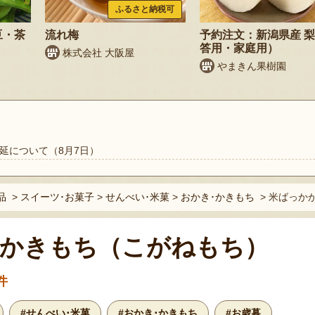
ふるさと納税可
豆・茶
流れ梅
予約注文：新潟県産 
答用・家庭用）
株式会社 大阪屋
やまきん果樹園
延について（8月7日）
品
>
スイーツ･お菓子
>
せんべい･米菓
>
おかき･かきもち
>
米ばっかか
かきもち（こがねもち）
件
#せんべい･米菓
#おかき･かきもち
#お歳暮