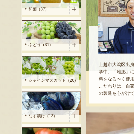
和梨 (37)
ぶどう (31)
上越市大潟区出
学中、「堆肥」
料をなるべく使
シャインマスカット (20)
こだわりは、自
の製造を心がけ
なす漬け (13)