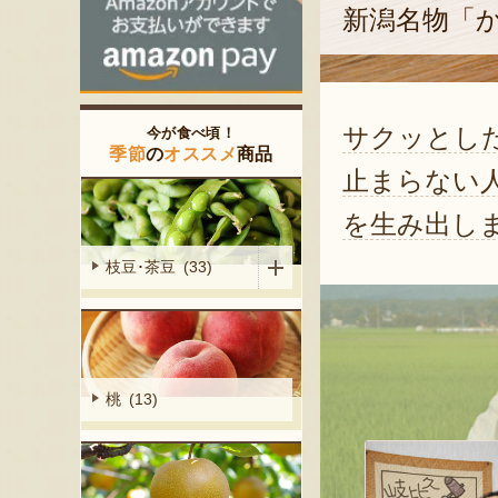
新潟名物「
サクッとし
今が食べ頃！
季節
の
オススメ
商品
止まらない
を生み出し
枝豆･茶豆 (33)
桃 (13)