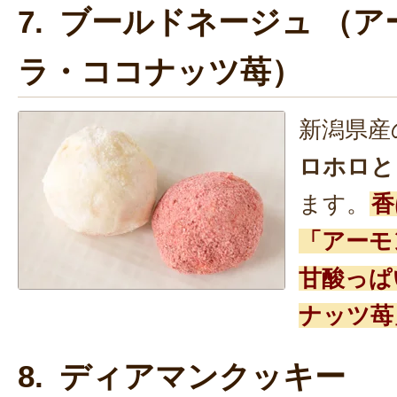
7. ブールドネージュ （
ラ・ココナッツ苺）
新潟県産
ロホロと
ます。
香
「アーモ
甘酸っぱ
ナッツ苺
8. ディアマンクッキー