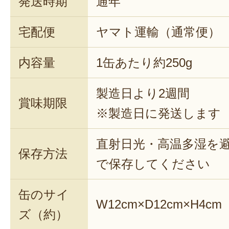
発送時期
通年
宅配便
ヤマト運輸（通常便）
内容量
1缶あたり約250g
製造日より2週間
賞味期限
※製造日に発送します
直射日光・高温多湿を
保存方法
で保存してください
缶のサイ
W12cm×D12cm×H4cm
ズ（約）