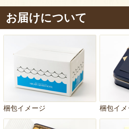
い
が口いっぱいに広がりました。
お届けについて
ョコレート
が、味に深みを出してい
他にも一口サイズのものが多く、
楽しめるのも魅力です。
大切な人へ
産、自分へのご褒美におすすめです
梱包イメージ
梱包イメ