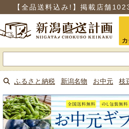
【全品送料込み!】掲載店舗
102
カ
検
索:
ふるさと納税
新潟名物
お中元
枝