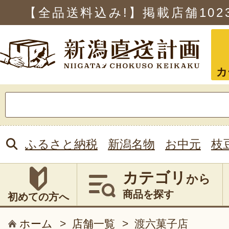
【全品送料込み!】掲載店舗
102
カ
検
索:
ふるさと納税
新潟名物
お中元
枝
カテゴリ
から
商品を探す
初めての方へ
ホーム
>
店舗一覧
>
渡六菓子店