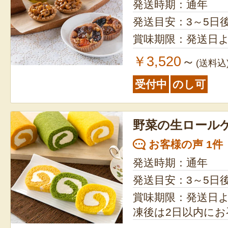
発送時期：通年
発送目安：3～5日
賞味期限：発送日よ
￥3,520
～
(送料込
受付中
のし可
野菜の生ロール
お客様の声 1件
発送時期：通年
発送目安：3～5日
賞味期限：発送日より
凍後は2日以内に