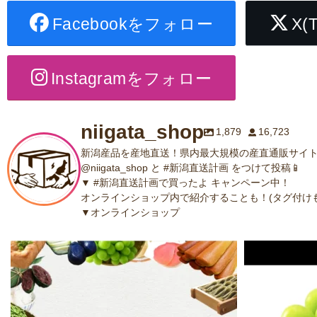
Facebookをフォロー
X(
Instagramをフォロー
niigata_shop
1,879
16,723
新潟産品を産地直送！県内最大規模の産直通販サイト
@niigata_shop と #新潟直送計画 をつけて投稿📱
▼ #新潟直送計画で買ったよ キャンペーン中！
オンラインショップ内で紹介することも！(タグ付けも
▼オンラインショップ