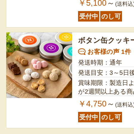
￥5,100
～
(送料込
受付中
のし可
ボタン缶クッキ
お客様の声 1件
発送時期：通年
発送目安：3～5日
賞味期限：製造日より1ヵ月
が2週間以上ある
￥4,750
～
(送料込
受付中
のし可