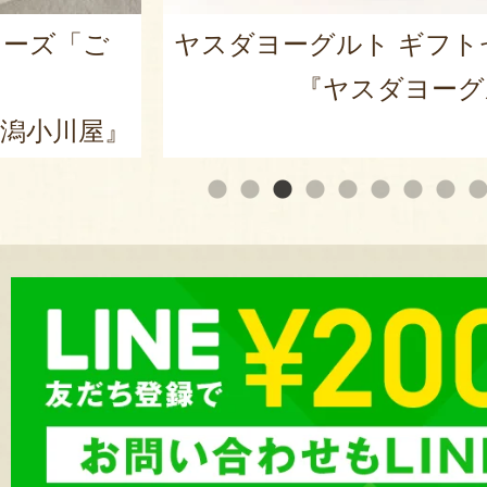
リーズ「ご
ヤスダヨーグルト ギフト
『ヤスダヨーグ
潟小川屋』