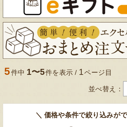
5
1〜5
1
件中
件を表示 /
ページ目
並べ替え：
＼ 価格や条件で絞り込みがで