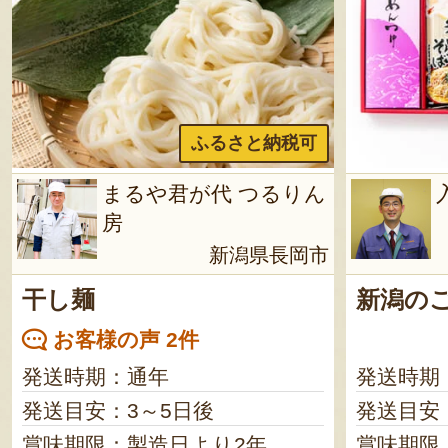
ふるさと納税可
まるや君が代 つるりん
房
新潟県長岡市
干し麺
新潟の
お客様の声 2件
発送時期：通年
発送時期
発送目安：3～5日後
発送目安
賞味期限：製造日より2年
賞味期限