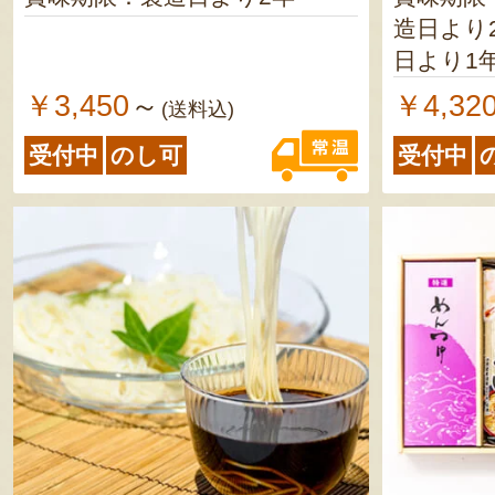
造日より2年 なが藻そ
日より1年半 佐渡の朱
製造日より1年半
￥3,450
￥4,32
～
(送料込)
製造日よ
受付中
のし可
受付中