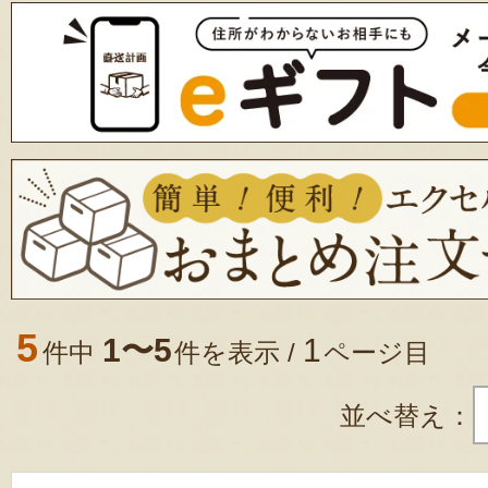
5
1〜5
1
件中
件を表示 /
ページ目
並べ替え：