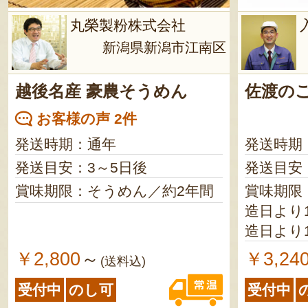
丸榮製粉株式会社
新潟県新潟市江南区
越後名産 豪農そうめん
佐渡の
お客様の声 2件
発送時期：通年
発送時期
発送目安：3～5日後
発送目安
賞味期限：そうめん／約2年間
賞味期限
造日より1年半 な
造日より1年半 な
／製造日
￥2,800
￥3,24
～
(送料込)
受付中
のし可
受付中