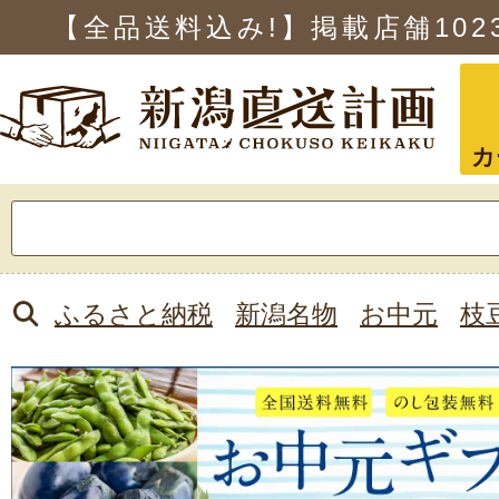
【全品送料込み!】掲載店舗
102
カ
検
索:
ふるさと納税
新潟名物
お中元
枝