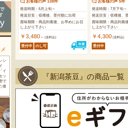
お客様の声 138件
お客様の声 5件
発送時期：6月上旬～
発送時期：7月下旬～
発送目安：収穫後、受付順に出荷
発送目安：収穫後、
賞味期限：商品到着後、お早めにお召
賞味期限：商品到着
し上がり下さい
し上がり下さい
￥3,480
￥4,300
～
(送料込)
(送料込)
受付中
のし可
受付中
スメ
農家
新潟の夏と言えば大阪屋の流
魚沼市だけで作られている
豆・
れ梅！国産の梅果汁とくずき
「深雪なす」を使ったなす漬
た枝
り風のゼリーの相性が抜群。
け。しっかりとした塩味が好
『新潟茶豆』の商品一覧
クの
爽やかな甘みとツルッとした
評で、地元の直売所で大人気
し下
食感は一度食べたらクセにな
の商品です。夏はもちろん、
メ！
るはず！お中元にも喜ばれる
甘みがのった秋なすは特に絶
こと間違い無し！
品。新米との相性も抜群で
す！