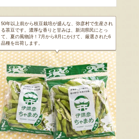
梨（贈答用・家庭用）
網代焼
新潟産 
『土田農園』
『菓子道楽 新野屋』
50年以上前から枝豆栽培が盛んな、弥彦村で生産され
る茶豆です。濃厚な香りと甘みは、新潟県民にとっ
て、夏の風物詩！7月から8月にかけて、厳選された6
品種を出荷します。