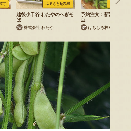
税可
ふるさと納税可
ふるさと納税
越後小千谷 わたやのへぎそ
予約注文：新潟産 枝豆
ば
豆
株式会社 わたや
はちしろ枝豆農園