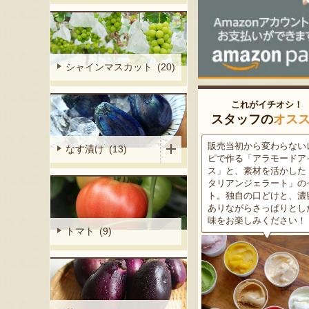
シャインマスカット (20)
これがイチオシ！
スタッフの
オス
細胞壁」由来
販売当初から変わらないレシ
この道50年の大ベテラン
なす漬け (13)
ぶどうを栽培
ピで作る「アラモードアイ
が育てた美味しい新潟枝
くだもの園の
ス」と、素材を活かした「イ
茶豆！手塩にかけて育て
ット。一般的
タリアンジェラート」のセッ
豆の甘味と深い香り、コ
緑色」のもの
ト。独自の口どけと、濃密で
ある旨味を是非一度お試
ら収穫する
ありながらさっぱりとした後
さい。お中元にもオスス
2種類をご用
味をお楽しみください！
トマト (9)