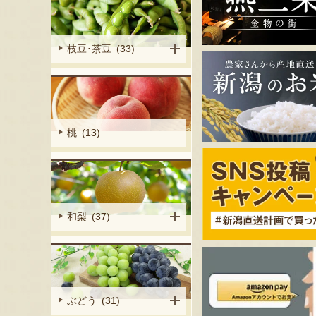
枝豆･茶豆 (33)
桃 (13)
和梨 (37)
ぶどう (31)