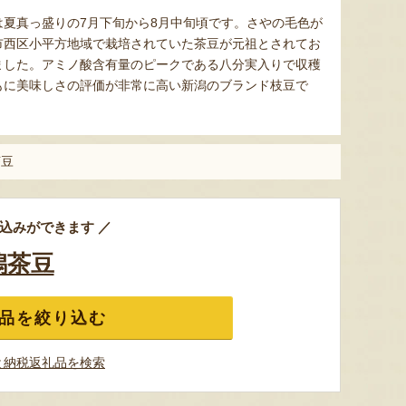
夏真っ盛りの7月下旬から8月中旬頃です。さやの毛色が
市西区小平方地域で栽培されていた茶豆が元祖とされてお
ました。アミノ酸含有量のピークである八分実入りで収穫
もに美味しさの評価が非常に高い新潟のブランド枝豆で
茶豆
込みができます ／
潟茶豆
品を絞り込む
と納税返礼品を検索