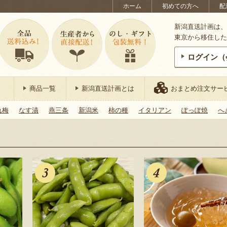
ホーム
初めての方へ
配
新潟直送計画は、
東京から移住した
ログイン（
商品一覧
新潟直送計画とは
おまとめ注文サー
れ梅
なす漬
燕三条
新潟米
柿の種
イタリアン
ぽっぽ焼
へ