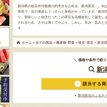
新潟県の枝豆作付面積の約半分を占める「新潟茶豆」。旬は
茶色で、豆の薄皮もうっすらと茶色がかっています。新潟
り、美味しいと好評だったこの茶豆を品種改良して誕生し
されるため、さやは薄くて小ぶり。しかし、甘み・旨みと
す。
ホーム
>
全ての商品
>
農産物･野菜
>
枝豆･茶豆
>
新潟
＼ 価格や条件で絞り
新
該当する商
新潟茶豆のふるさ