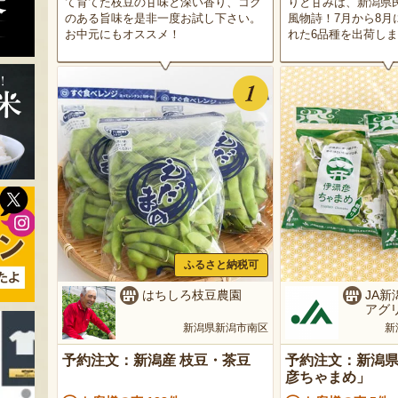
て育てた枝豆の甘味と深い香り、コク
りと甘みは、新潟県
のある旨味を是非一度お試し下さい。
風物詩！7月から8月
お中元にもオススメ！
れた6品種を出荷し
ふるさと納税可
はちしろ枝豆農園
JA新
アグ
新潟県新潟市南区
新
予約注文：新潟産 枝豆・茶豆
予約注文：新潟県
彦ちゃまめ」