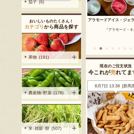
茄子 (6)
予約注文：新潟産 枝豆・
アラモードアイス・ジェラート
おいしいものたくさん！
『はちしろ枝豆
産シャインマ
カテゴリ
から商品を探す
『アラモード・キムラ』
陽くだもの園』
果物 (191)
現在のご注文状況
今これが
売
れてま
1 [千葉県]
8月7日 13:38 [群馬県]
8月7日 13:15 [神奈川
農産物･野菜 (178)
米･雑穀･餅 (507)