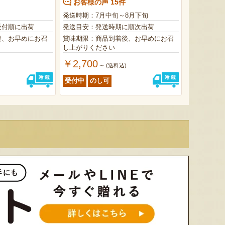
お客様の声 15件
発送時期：7月中旬～8月下旬
受付順に出荷
発送目安：発送時期に順次出荷
後、お早めにお召
賞味期限：商品到着後、お早めにお召
し上がりください
￥2,700
～
(送料込)
受付中
のし可
太田農園が手塩にかけて育て
新潟市江南区で育てられた和
柔らか
たアールスメロン！イギリス
梨。有機質肥料と、すべての
魅力の
生まれの原種メロンの血をひ
実に袋をかける丁寧な手仕事
河・信
く、「メロンの王様」とも呼
によって、濃厚な甘みと美し
土壌で
ばれる高級メロンを農園より
い姿を持つ梨が生み出されま
ました
直送！お盆などの贈答用にも
す。「愛甘水」や「王秋」な
のもと
おすすめです。
ど、旬の品種をお届けしま
います
す。
ですよ