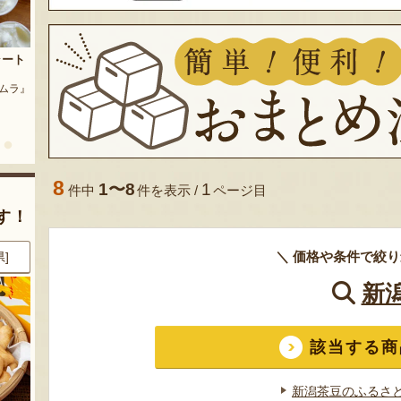
茶豆
流れ梅
農園』
予約注文：魚沼の定番 まるつた
『株式会社 大阪屋』
のなす漬け 深雪なす
『農房 丸蔦食品』
8
1〜8
1
件中
件を表示 /
ページ目
す！
＼ 価格や条件で絞り
県]
8月7日 13:15 [神奈川県]
8月7日 13:15 [神奈川県]
新
該当する商
新潟茶豆のふるさ