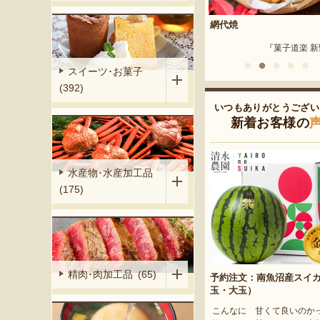
用）
網代焼
新潟産 黒埼茶豆（小平方
『土田農園』
『菓子道楽 新野屋』
『野崎
スイーツ･お菓子
(392)
いつもありがとうござい
新着お客様の
水産物･水産加工品
(175)
精肉･肉加工品 (65)
予約注文：南魚沼産スイ
玉・大玉）
こんなに 甘くて良いのか