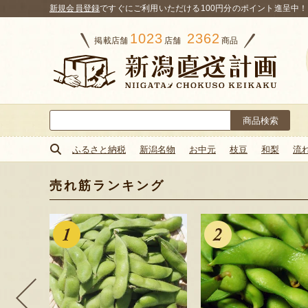
新規会員登録
ですぐにご利用いただける100円分のポイント進呈中！
1023
2362
掲載店舗
店舗
商品
検
索:
ふるさと納税
新潟名物
お中元
枝豆
和梨
流
売れ筋ランキング