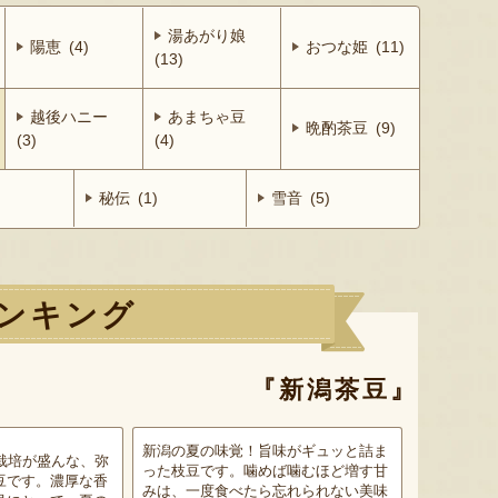
湯あがり娘
陽恵 (4)
おつな姫 (11)
(13)
越後ハニー
あまちゃ豆
晩酌茶豆 (9)
(3)
(4)
秘伝 (1)
雪音 (5)
ンキング
『新潟茶豆』
新潟の夏の味覚！旨味がギュッと詰ま
栽培が盛んな、弥
った枝豆です。噛めば噛むほど増す甘
豆です。濃厚な香
みは、一度食べたら忘れられない美味