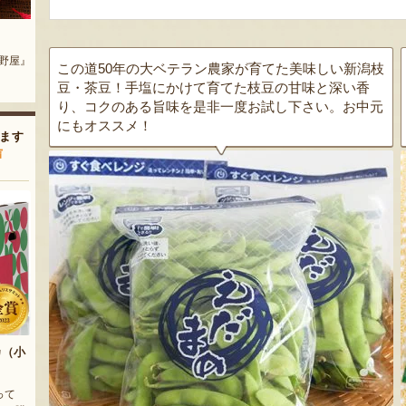
地区）
新潟産 黒埼茶豆（小平方地区）
新潟産 黒埼茶豆（小平方地区）
農園』
『野崎農園』
『野崎農園』
この道50年の大ベテラン農家が育てた美味しい新潟枝
豆・茶豆！手塩にかけて育てた枝豆の甘味と深い香
り、コクのある旨味を是非一度お試し下さい。お中元
にもオススメ！
ます
声
カ（小
って