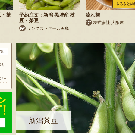
ふるさと納
豆・茶
予約注文：新潟 黒埼産 枝
流れ梅
豆・茶豆
株式会社 大阪屋
サンクスファーム黒鳥
覧
延
07日
新潟茶豆