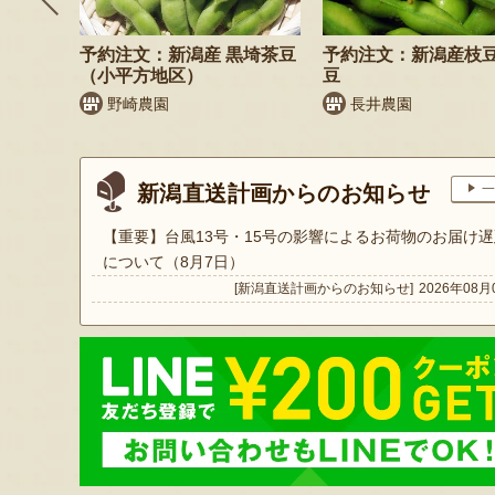
そば
予約注文：新潟産 黒埼茶豆
予約注文：新潟産枝
）
（小平方地区）
豆
野崎農園
長井農園
新潟直送計画からのお知らせ
一
【重要】台風13号・15号の影響によるお荷物のお届け遅
について（8月7日）
[新潟直送計画からのお知らせ]
2026年08月