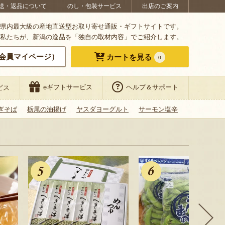
送・返品について
のし・包装サービス
出店のご案内
県内最大級の産地直送型お取り寄せ通販・ギフトサイトです。
私たちが、新潟の逸品を「独自の取材内容」でご紹介します。
会員マイページ）
カートを見る
0
eギフトサービス
ヘルプ＆サポート
ビス
ぎそば
栃尾の油揚げ
ヤスダヨーグルト
サーモン塩辛