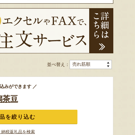
予約注文：新潟産 アールスメロ
ン（盆メロン）
予約注文：新潟県産 梨
予約注文
『情熱野菜の太田農園』
『くまの森ファーム』
並べ替え：
込みができます ／
8月7日 13:41 [千葉県]
8月7日 13:38 [群馬県]
8月7
潟茶豆
品を絞り込む
と納税返礼品を検索