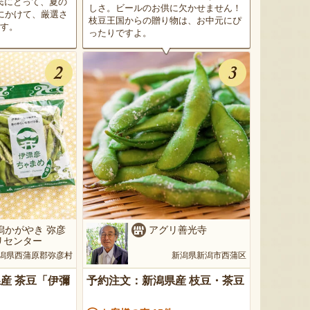
民にとって、夏の
しさ。ビールのお供に欠かせません！
にかけて、厳選さ
枝豆王国からの贈り物は、お中元にぴ
ます。
ったりですよ。
潟かがやき 弥彦
アグリ善光寺
リセンター
潟県西蒲原郡弥彦村
新潟県新潟市西蒲区
産 茶豆「伊彌
予約注文：新潟県産 枝豆・茶豆