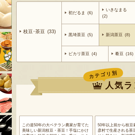
いきなまる
初だるま (6)
(2)
枝豆･茶豆 (33)
黒埼茶豆 (5)
新潟茶豆 (8)
ピカリ茶豆 (4)
肴豆 (16)
カテゴリ別
人気ラ
この道50年の大ベテラン農家が育てた
50年以上前から枝豆
美味しい新潟枝豆・茶豆！手塩にかけ
彦村で生産される茶