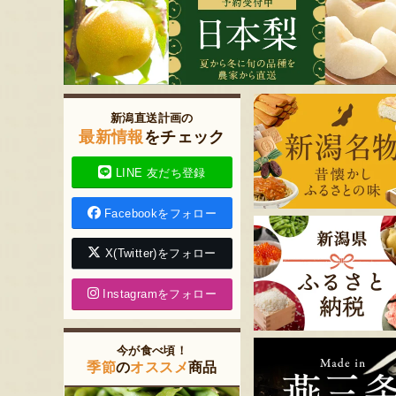
新潟直送計画の
最新情報
をチェック
LINE 友だち登録
Facebookをフォロー
X(Twitter)をフォロー
Instagramをフォロー
今が食べ頃！
季節
の
オススメ
商品