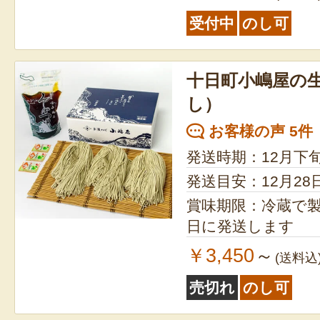
受付中
のし可
十日町小嶋屋の
し）
お客様の声 5件
発送時期：12月下
発送目安：12月2
賞味期限：冷蔵で製造日
日に発送します
￥3,450
～
(送料込
売切れ
のし可