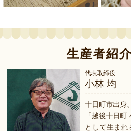
生産者紹
代表取締役
小林 均
十日町市出身
「越後十日町 
として生まれ