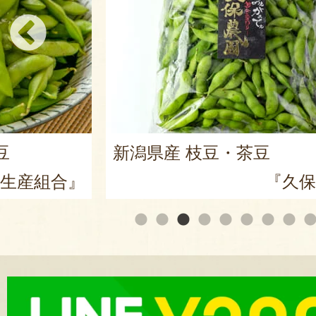
豆
新潟県産 枝豆・茶豆
生産組合』
『久保