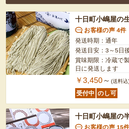
十日町小嶋屋の
お客様の声 4件
発送時期：通年
発送目安：3～5日
賞味期限：冷蔵で製造日
日に発送します
￥3,450
～
(送料込
受付中
のし可
十日町小嶋屋の
お客様の声 15