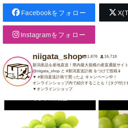
Facebookをフォロー
X(
Instagramをフォロー
niigata_shop
1,878
16,718
新潟産品を産地直送！県内最大規模の産直通販サイト
@niigata_shop と #新潟直送計画 をつけて投稿📱
▼ #新潟直送計画で買ったよ キャンペーン中！
オンラインショップ内で紹介することも！(タグ付けも
▼オンラインショップ