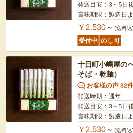
発送目安：3～5日
賞味期限：製造日よ
￥2,530
～
(送料込
受付中
のし可
十日町小嶋屋の
そば・乾麺）
お客様の声 32
発送時期：通年
発送目安：3～5日
賞味期限：製造日よ
￥2,530
～
(送料込