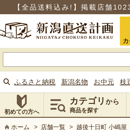
【全品送料込み!】掲載店舗
102
カ
検
索:
ふるさと納税
新潟名物
お中元
枝
カテゴリ
から
商品を探す
初めての方へ
ホーム
>
店舗一覧
>
越後十日町 小嶋屋