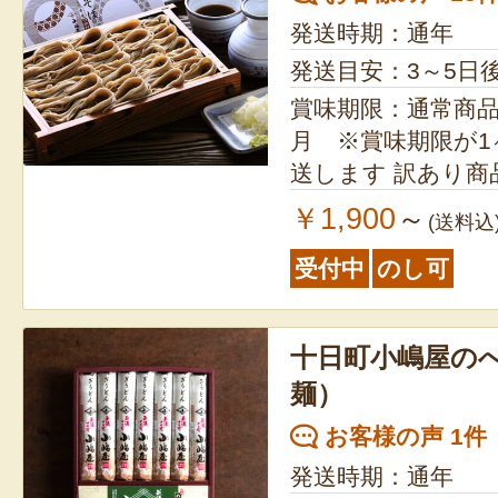
発送時期：通年
発送目安：3～5日
賞味期限：通常商品
月 ※賞味期限が1
送します 訳あ
￥1,900
～
(送料込
受付中
のし可
十日町小嶋屋の
麺）
お客様の声 1件
発送時期：通年