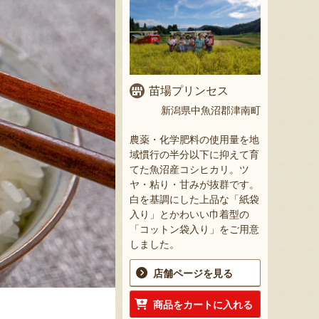
苗場プリンセス
新潟県中魚沼郡津南町
農薬・化学肥料の使用量を地
域慣行の半分以下に抑えて育
てた魚沼産コシヒカリ。ツ
ヤ・粘り・甘みが抜群です。
白を基調にした上品な「紙袋
入り」とかわいい巾着型の
「コットン袋入り」をご用意
しました。
店舗ページを見る
商品をカートに入れる