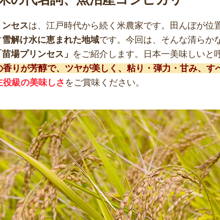
リンセス
は、江戸時代から続く米農家です。田んぼが位
す
雪解け水に恵まれた地域
です。今回は、そんな清らか
「苗場プリンセス」
をご紹介します。日本一美味しいと
の香りが芳醇で、ツヤが美しく、粘り・弾力・甘み、す
主役級の美味しさ
をご賞味ください。