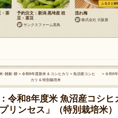
ふるさと納
豆・茶
予約注文：新潟 黒埼産 枝
流れ梅
豆・茶豆
株式会社 大阪屋
サンクスファーム黒鳥
ト
米･雑穀･餅
>
令和8年度新米
&
コシヒカリ
>
魚沼産コシヒ
>
令和8
カリ
&
特別栽培米
：令和8年度米 魚沼産コシヒ
プリンセス」（特別栽培米）