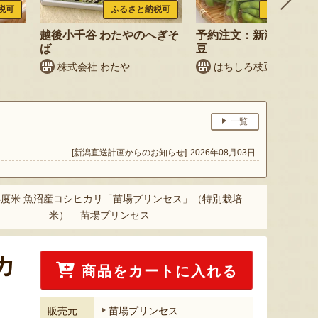
税可
ふるさと納税可
ふるさと納税
越後小千谷 わたやのへぎそ
予約注文：新潟産 枝豆
ば
豆
株式会社 わたや
はちしろ枝豆農園
一覧
[新潟直送計画からのお知らせ]
2026年08月03日
年度米 魚沼産コシヒカリ「苗場プリンセス」（特別栽培
米） – 苗場プリンセス
カ
商品をカートに入れる
販売元
苗場プリンセス