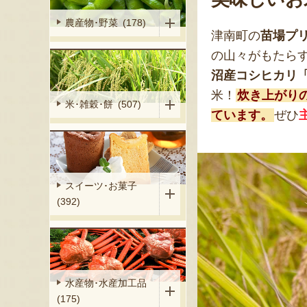
農産物･野菜 (178)
津南町の
苗場プ
の山々がもたら
沼産コシヒカリ
米！
炊き上がり
米･雑穀･餅 (507)
ています。
ぜひ
スイーツ･お菓子
(392)
水産物･水産加工品
(175)