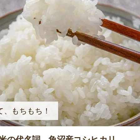
て、もちもち！
米の代名詞、魚沼産コシヒカリ