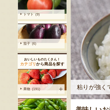
トマト (9)
茄子 (6)
おいしいものたくさん！
カテゴリ
から商品を探す
粘りが強く
果物 (191)
美味しいお