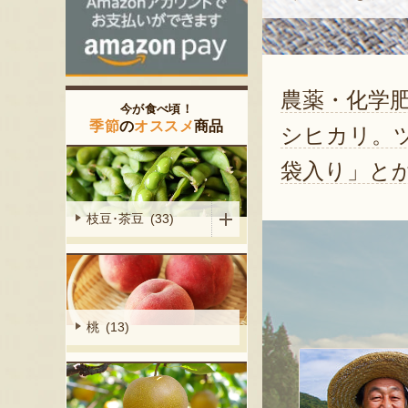
農薬・化学
今が食べ頃！
季節
の
オススメ
商品
シヒカリ。
袋入り」と
枝豆･茶豆 (33)
桃 (13)