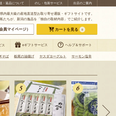
送・返品について
のし・包装サービス
出店のご案内
県内最大級の産地直送型お取り寄せ通販・ギフトサイトです。
私たちが、新潟の逸品を「独自の取材内容」でご紹介します。
会員マイページ）
カートを見る
0
eギフトサービス
ヘルプ＆サポート
ビス
ぎそば
栃尾の油揚げ
ヤスダヨーグルト
サーモン塩辛