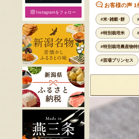
お客様の声 1
Instagramをフォロー
#米･雑穀･餅
#特別栽培米
#特別栽培農産物特
#苗場プリンセス