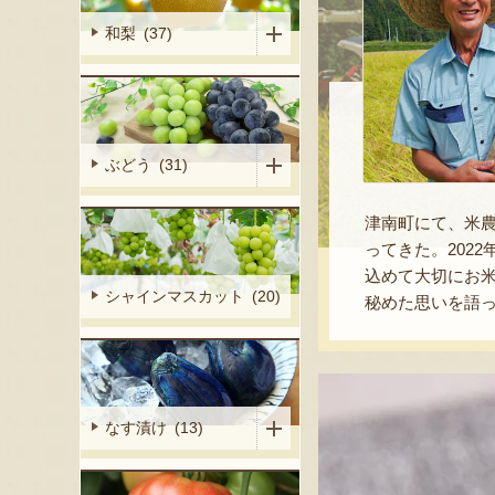
和梨 (37)
ぶどう (31)
津南町にて、米
ってきた。202
込めて大切にお
シャインマスカット (20)
秘めた思いを語
なす漬け (13)