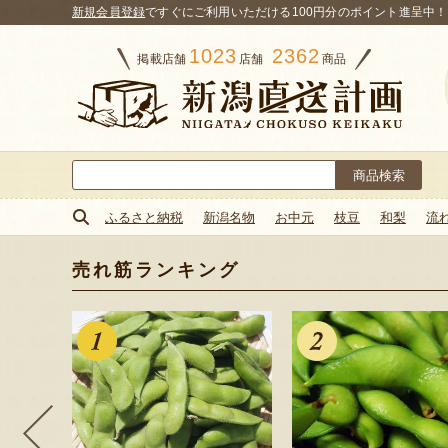
新規会員登録
ですぐにご利用いただける100円分のポイント進呈中！
1023
2362
掲載店舗
店舗
商品
検
索:
ふるさと納税
新潟名物
お中元
枝豆
和梨
流
売れ筋ランキング