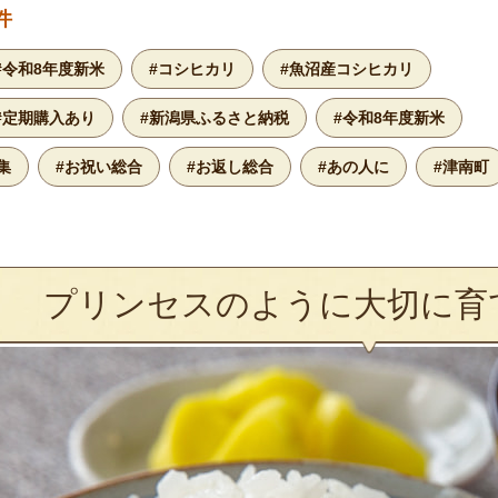
件
#令和8年度新米
#コシヒカリ
#魚沼産コシヒカリ
#定期購入あり
#新潟県ふるさと納税
#令和8年度新米
集
#お祝い総合
#お返し総合
#あの人に
#津南町
プリンセスのように大切に育