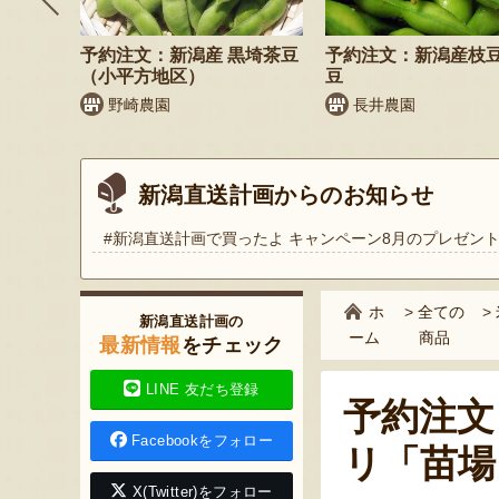
そば
予約注文：新潟産 黒埼茶豆
予約注文：新潟産枝
）
（小平方地区）
豆
野崎農園
長井農園
新潟直送計画からのお知らせ
#新潟直送計画で買ったよ キャンペーン8月のプレゼン
ホ
>
全ての
>
新潟直送計画の
ーム
商品
最新情報
をチェック
LINE 友だち登録
予約注文
Facebookをフォロー
リ「苗場
X(Twitter)をフォロー