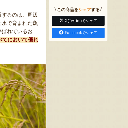
この商品を
シェア
する
置するのは、周辺
X(Twitter)でシェア
な水で育まれた
魚
呼ばれているお
Facebookでシェア
べてにおいて優れ