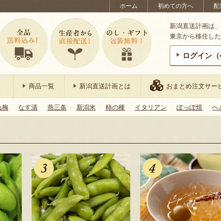
ホーム
初めての方へ
配
新潟直送計画は、
東京から移住した
ログイン（
商品一覧
新潟直送計画とは
おまとめ注文サー
れ梅
なす漬
燕三条
新潟米
柿の種
イタリアン
ぽっぽ焼
へ