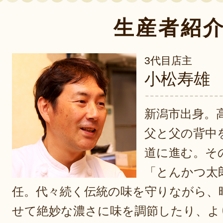
生産者紹
3代目店主
小松寿雄
新潟市出身。
父と父の背中
道に進む。そ
「とんかつ太
任。代々続く伝統の味を守りながら、
せて絶妙な濃さに味を調節したり、よ