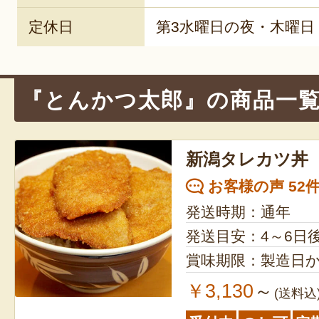
定休日
第3水曜日の夜・木曜日
『とんかつ太郎』の商品一
新潟タレカツ丼
お客様の声 52
発送時期：通年
発送目安：4～6日
賞味期限：製造日か
￥3,130
～
(送料込