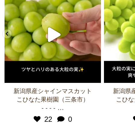
新潟県産シャインマスカット
新潟県
こひなた果樹園（三条市）
こひな
...
- - - -
22
0