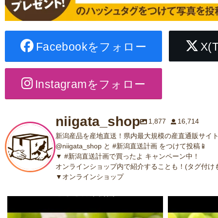
Facebookをフォロー
X(
Instagramをフォロー
niigata_shop
1,877
16,714
新潟産品を産地直送！県内最大規模の産直通販サイト
@niigata_shop と #新潟直送計画 をつけて投稿📱
▼ #新潟直送計画で買ったよ キャンペーン中！
オンラインショップ内で紹介することも！(タグ付けも
▼オンラインショップ