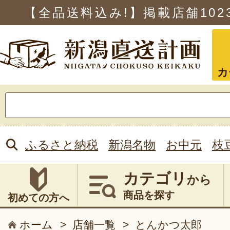
【全品送料込み!】掲載店舗
102
カ
検
索:
ふるさと納税
新潟名物
お中元
枝
カテゴリ
から
商品を探す
初めての方へ
ホーム
>
店舗一覧
>
とんかつ太郎