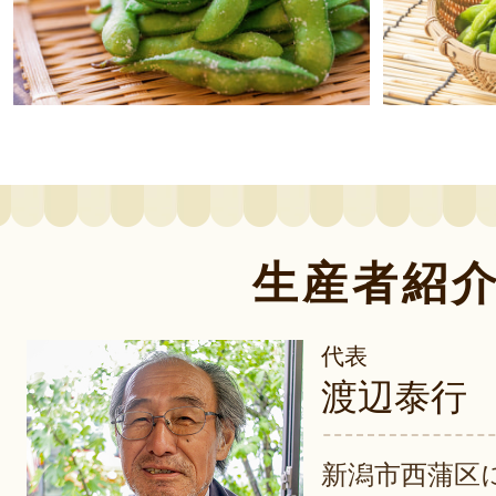
生産者紹
代表
渡辺泰行
新潟市西蒲区に