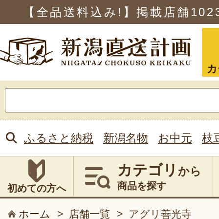
【全品送料込み!】掲載店舗
102
カ
検
索:
ふるさと納税
新潟名物
お中元
枝
カテゴリ
から
商品を探す
初めての方へ
ホーム
>
店舗一覧
>
アグリ善光寺