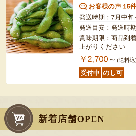
お客様の声 15
発送時期：7月中旬
発送目安：発送時
賞味期限：商品到
上がりください
￥2,700
～
(送料込
受付中
のし可
新着店舗OPEN