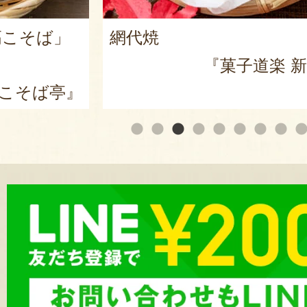
高こそば」
網代焼
『菓子道楽 
 こそば亭』