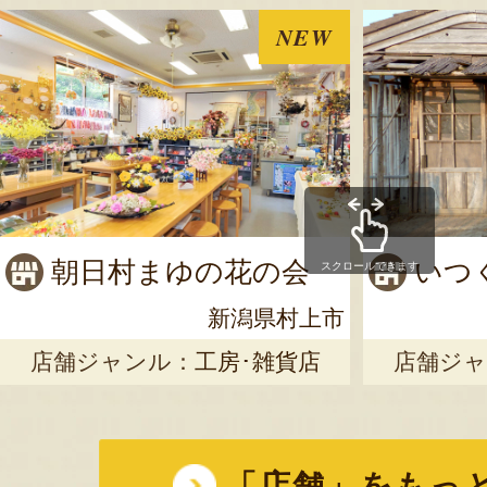
NEW
朝日村まゆの花の会
いつ
スクロールできます
新潟県村上市
店舗ジャンル：
工房･雑貨店
店舗ジャ
「店舗」をもっ