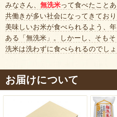
みなさん、
無洗米
って食べたことあ
共働きが多い社会になってきており
美味しいお米が食べられるよう、年
ある「無洗米」。しかーし、そもそ
洗米は洗わずに食べられるのでしょ
白米は研ぐときに、研ぎ水が白く濁
通常の精米では残る
「肌糠（はだぬ
お届けについて
よるもの。無洗米はこの肌糠をあら
いるため、洗わずに食べることが
※肌糠が残っていると、香りや食感