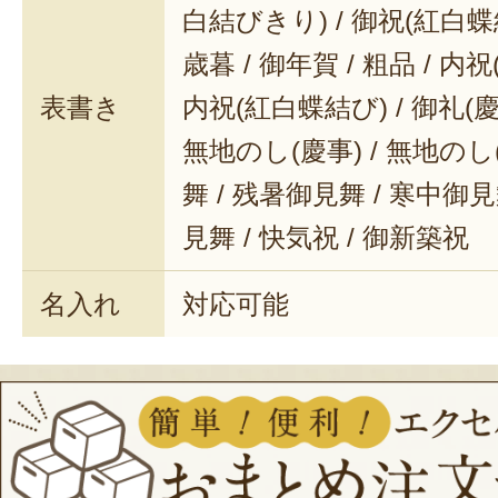
白結びきり) / 御祝(紅白蝶結
わらない美味しさってずるい！
歳暮 / 御年賀 / 粗品 / 内
結果！無洗米は洗わなくても本当に
表書き
内祝(紅白蝶結び) / 御礼(慶事
関してですが、
米の主な成分である
無地のし(慶事) / 無地のし
く質は、精米と大差はないようです
舞 / 残暑御見舞 / 寒中御見舞
研ぐことで流れてしまうことがあ
見舞 / 快気祝 / 御新築祝
がない分、無洗米のほうが若干残っ
名入れ
対応可能
不安をお抱えのみなさん、これで安
以上、お米が大好きな田巻でした！