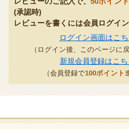
レビューのご記入で、
50ポイン
ご家族で、召し上がって喜んで
(承認時)
べんで
レビューを書くには会員ログイン
いると、お祝いに一緒に参加さ
ログイン画面はこち
る事に
作り手の喜びを感じます!!
（ログイン後、このページに
今後共宜しくお願いします。
新規会員登録はこち
2022年09月19日
/
（会員登録で
100ポイント