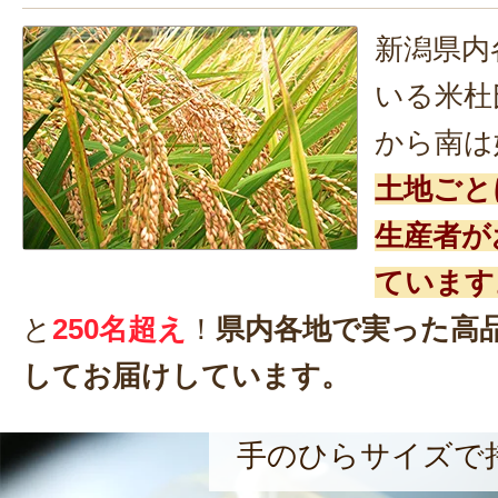
新潟県内
いる米杜
から南は
土地ごと
生産者が
ています
と
250名超え
！
県内各地で実った高
してお届けしています。
手のひらサイズで