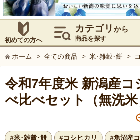
カテゴリ
から
商品を探す
初めての方へ
ホーム
>
全ての商品
>
米･雑穀･餅
>
令和7年度米 新潟産コ
べ比べセット（無洗米
#米･雑穀･餅
#コシヒカリ
#魚沼産