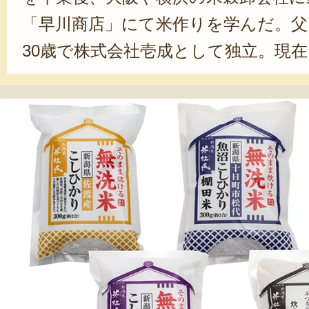
「早川商店」にて米作りを学んだ。父
30歳で株式会社壱成として独立。現
幼少期は、教職に就きたかった早川さ
の事業と合わせて「人材育成」を行
壱成で行っている栽培の指導だけで
値観の育成をし、コンサルティング
材を輩出していくのが目標だ。新し
戦していく姿勢の早川さん。今後の活
る。