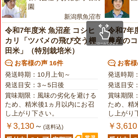
園
新潟県魚沼市
令和7年度米 魚沼産 コシヒ
令和7年
カリ「ツバメの飛び交う棚
農産の
スクロールできます
田米」（特別栽培米）
お客様の声 16件
お客様の
発送時期：10月上旬～
発送時期
発送目安：3～5日後
発送目安：
賞味期限：風味の劣化を避ける
賞味期限
ため、精米後1ヵ月以内にお召
ため、精
し上がり下さい。
し上がり
￥3,130
￥3,610
～
(送料込)