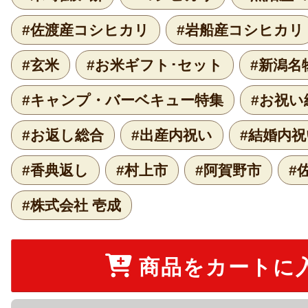
#佐渡産コシヒカリ
#岩船産コシヒカリ
#玄米
#お米ギフト･セット
#新潟名
#キャンプ・バーベキュー特集
#お祝い
#お返し総合
#出産内祝い
#結婚内祝
#香典返し
#村上市
#阿賀野市
#
#株式会社 壱成
商品をカートに