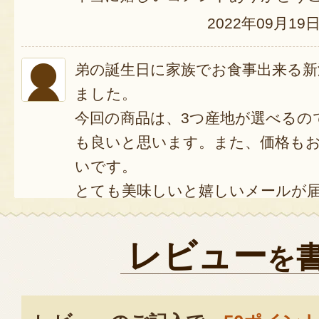
2022年09月19
弟の誕生日に家族でお食事出来る新
ました。
今回の商品は、3つ産地が選べるの
も良いと思います。また、価格も
いです。
とても美味しいと嬉しいメールが
友達の誕生日に利用しようと思い
2022年06月20日
/
新発田出身のポ
レビュー
を
当社のお米をお祝い用にご購入
ありがとうございます。