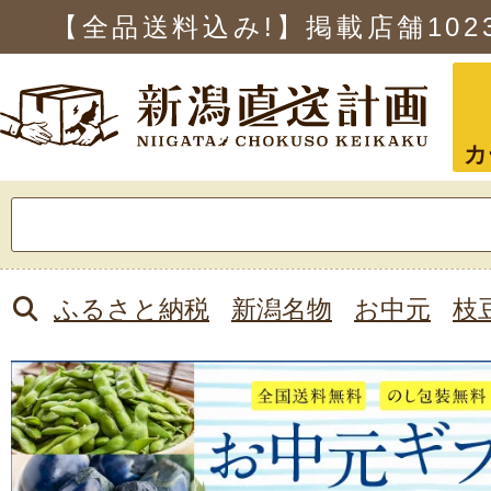
【全品送料込み!】掲載店舗
102
カ
検
索:
ふるさと納税
新潟名物
お中元
枝