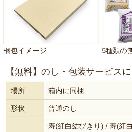
しかし、世間のみなさんの不安はこ
ではないはずです……。
「肌糠を取
養ないんじゃない？」
「無洗米って
の？」
梱包イメージ
5種類の
ごもっともです。田巻が実際に炊い
【無料】のし・包装サービスに
す！
炊きあがりの香りは……うん、ごは
場所
箱内に同梱
♪お茶碗に盛って、いただきます！
形状
普通のし
んん！甘い！美味しい！粒が際立っ
寿(紅白結びきり) / 寿(紅白
米の旨味が広がります。簡単に炊け