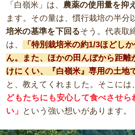
「白嶺米」は、
農薬の使用量を抑
ます。その量は、慣行栽培の半分
培米の基準を下回る
そう。代表取
は、
「特別栽培米の約1/3ほどし
ん。また、ほかの田んぼから距離
けにくい、『白嶺米』専用の土地
と、教えてくれました。そこには
どもたちにも安心して食べさせら
い」
という強い想いがあります。