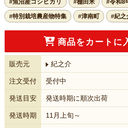
#魚沼産コシヒカリ
#棚田米
#令和8
#特別栽培農産物特集
#津南町
#紀之
商品をカートに
販売元
紀之介
注文受付
受付中
発送目安
発送時期に順次出荷
発送時期
11月上旬～