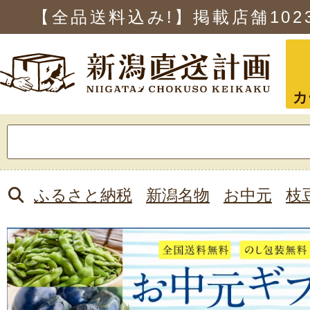
【全品送料込み!】掲載店舗
102
カ
検
索:
ふるさと納税
新潟名物
お中元
枝