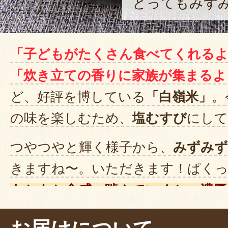
とってもみず
「子どもがたくさん食べてくれる
「炊き立ての香りに家族が集まるよ
ど、好評を博している
「白嶺米」
。
の味を楽しむため、
塩むすび
にして
つやつやと輝く様子から、
みずみず
きますね〜。いただきます！ぱくっ
もちもち食感。噛んでいくと、濃厚
いきます。ほんのりとした塩気によ