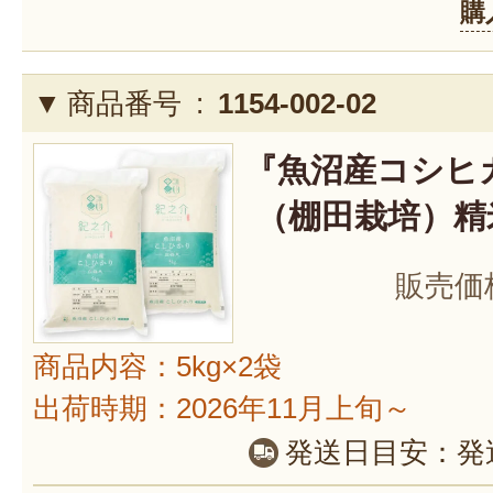
購
商品番号 :
1154-002-02
『魚沼産コシヒ
（棚田栽培）精米
販売価
商品内容：5kg×2袋
出荷時期：2026年11月上旬～
発送日目安：
発