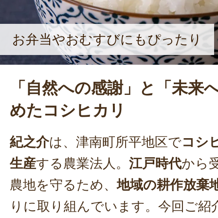
お弁当やおむすびにもぴったり
「自然への感謝」と「未来
めたコシヒカリ
紀之介
は、津南町所平地区で
コシ
生産
する農業法人。
江戸時代
から
農地を守るため、
地域の耕作放棄
りに取り組んでいます。今回ご紹