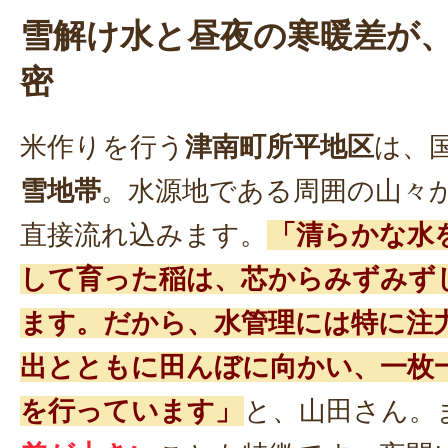
雪解け水と昼夜の寒暖差が
密
米作りを行う
津南町所平地区
は、
雪地帯
。水源地である周囲の山々
直接流れ込みます。
「清らかな水
して育った稲は、芯からみずみず
ます。だから、水管理には特に注
出とともに田んぼに向かい、一枚
を行っています」
と、山田さん。