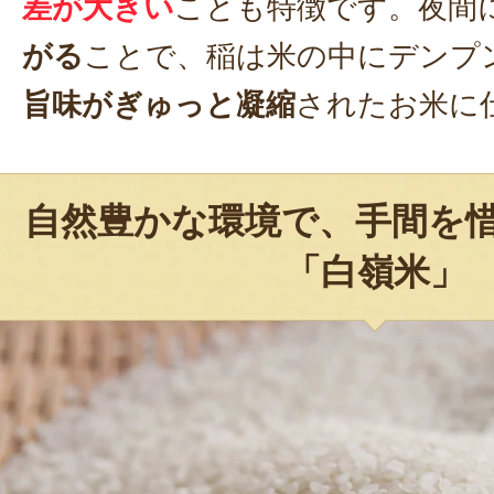
差が大きい
ことも特徴です。夜間
がる
ことで、稲は米の中にデンプ
旨味がぎゅっと凝縮
されたお米に
自然豊かな環境で、手間を
「白嶺米」