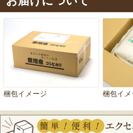
お届けについて
っと際立っていますよ。
う〜ん、
するようなやさしい味わい
で、毎
りのお米ですね。
梱包イメージ
梱包イメ