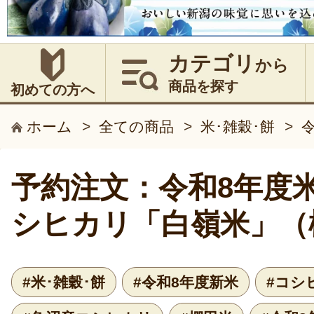
カテゴリ
から
商品を探す
初めての方へ
ホーム
>
全ての商品
>
米･雑穀･餅
>
予約注文：令和8年度米
シヒカリ「白嶺米」（
#米･雑穀･餅
#令和8年度新米
#コシ