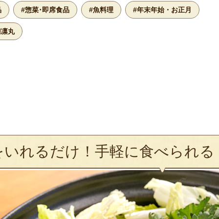
品
#惣菜･即席食品
#魚料理
#年末年始・お正月
煌凛丸
をいれるだけ！手軽に食べられる