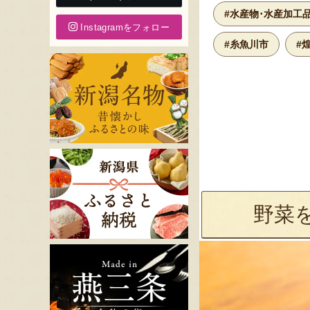
#水産物･水産加工
Instagramをフォロー
#糸魚川市
#
野菜