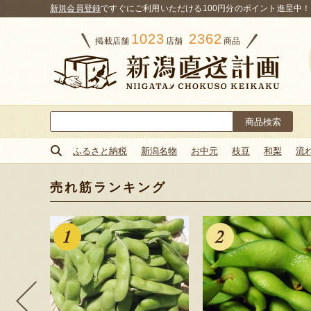
新規会員登録
ですぐにご利用いただける100円分のポイント進呈中！
1023
2362
掲載店舗
店舗
商品
検
索:
ふるさと納税
新潟名物
お中元
枝豆
和梨
流
売れ筋ランキング