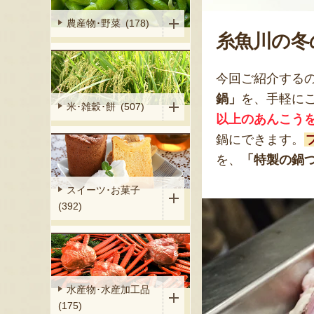
農産物･野菜 (178)
糸魚川の冬
今回ご紹介する
鍋」
を、手軽に
米･雑穀･餅 (507)
以上のあんこう
鍋にできます。
を、
「特製の鍋
スイーツ･お菓子
(392)
水産物･水産加工品
(175)