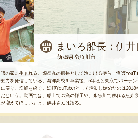
まいろ船長：伊井
新潟県糸魚川市
師の家に生まれる。煌凛丸の船長として漁に出る傍ら、漁師YouTu
の魅力を発信している。海洋高校を卒業後、5年ほど東京でバーテン
に戻り、漁師を継ぐ。漁師YouTuberとして活動し始めたのは20
めだという。動画では、船上での漁の様子や、糸魚川で獲れる魚介
人が増えてほしい」と、伊井さんは語る。