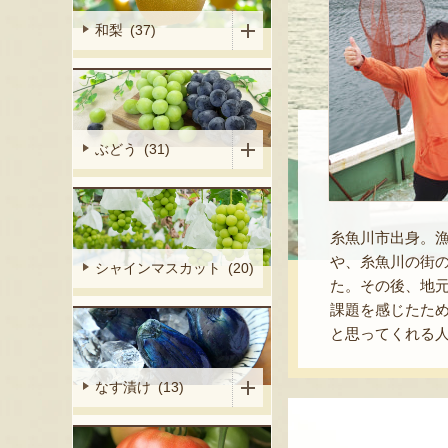
和梨 (37)
ぶどう (31)
糸魚川市出身。漁
や、糸魚川の街
シャインマスカット (20)
た。その後、地元
課題を感じたた
と思ってくれる
なす漬け (13)