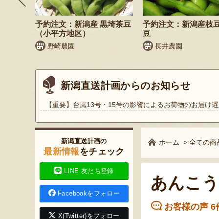
鬼もろこ
予約注文：新潟産 黒埼茶豆
予約注文：新潟産枝
（小平方地区）
豆
く
野崎農園
長井農園
新潟直送計画からのお知らせ
【重要】台風13号・15号の影響によるお荷物のお届け遅
新潟直送計画の
ホーム
>
全ての商
最新情報
をチェック
LINE 友だち登録
あんこう
Facebookをフォロー
お客様の声 6
X(Twitter)をフォロー