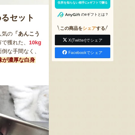
住所を知らない相手にeギフトで贈る
のeギフトとは？
めるセット
この商品を
シェア
する
人気の
「あんこう
X(Twitter)でシェア
市で獲れた、
10kg
面倒な手間なく、
Facebookでシェア
味が濃厚な白身