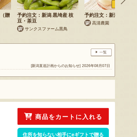
ふるさと納税
梨（贈
予約注文：新潟 黒埼産 枝
予約注文：新潟県産 梨
豆・茶豆
高清農園
サンクスファーム黒鳥
一覧
[新潟直送計画からのお知らせ]
2026年08月07日
商品をカートに入れる
住所を知らない相手にeギフトで贈る