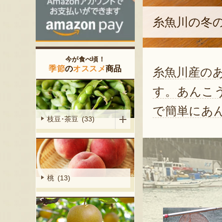
糸魚川の冬
今が食べ頃！
季節
の
オススメ
商品
糸魚川産の
す。あんこ
で簡単にあ
枝豆･茶豆 (33)
桃 (13)