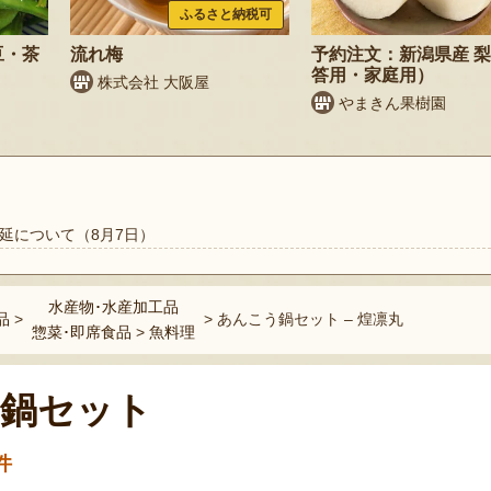
ふるさと納税可
豆・茶
流れ梅
予約注文：新潟県産 
答用・家庭用）
株式会社 大阪屋
やまきん果樹園
延について（8月7日）
水産物･水産加工品
品
>
>
あんこう鍋セット – 煌凛丸
惣菜･即席食品
>
魚料理
鍋セット
件