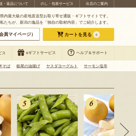
送・返品について
のし・包装サービス
出店のご案内
県内最大級の産地直送型お取り寄せ通販・ギフトサイトです。
私たちが、新潟の逸品を「独自の取材内容」でご紹介します。
会員マイページ）
カートを見る
0
eギフトサービス
ヘルプ＆サポート
ビス
ぎそば
栃尾の油揚げ
ヤスダヨーグルト
サーモン塩辛