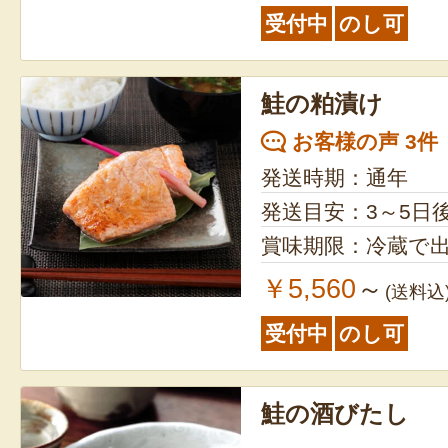
受付中
のし可
茶漬／冷蔵で出荷日より9
巻／冷蔵で出荷日よ
鮭の粕漬け
お客様の声 3件
発送時期：通年
発送目安：3～5日
賞味期限：冷蔵で出
￥5,560
～
(送料込
受付中
のし可
鮭の酒びたし