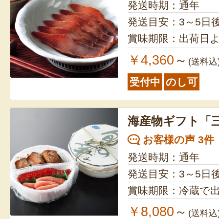
発送時期：通年
発送目安：3～5日
賞味期限：出荷日よ
￥4,360
～
(送料込
受付中
のし可
海産物ギフト「
お客様の声 3件
発送時期：通年
発送目安：3～5日
賞味期限：冷蔵で出
￥8,080
～
(送料込