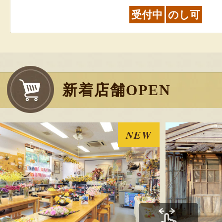
受付中
のし可
村上名産 塩引き
お客様の声 1件
新着店舗OPEN
発送時期：通年
発送目安：3～5日
賞味期限：切身／出
NEW
一本物／出荷日より
￥5,710
～
(送料込
受付中
のし可
鮭の味噌漬け