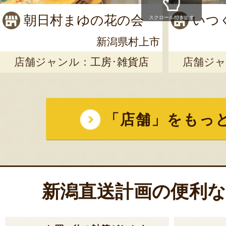
お客様の声 2件
朝日村まゆの花の会
いつ
スクロールできます
発送時期：通年
新潟県村上市
発送目安：3～5日
店舗ジャンル：
工房･雑貨店
店舗ジャ
賞味期限：冷蔵で出
￥5,560
～
(送料込
受付中
のし可
「店舗」をもっ
新潟直送計画の便利