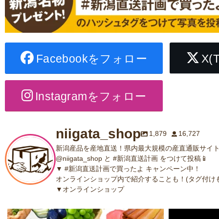
Facebookをフォロー
X(
Instagramをフォロー
niigata_shop
1,879
16,727
新潟産品を産地直送！県内最大規模の産直通販サイト
@niigata_shop と #新潟直送計画 をつけて投稿📱
▼ #新潟直送計画で買ったよ キャンペーン中！
オンラインショップ内で紹介することも！(タグ付けも
▼オンラインショップ