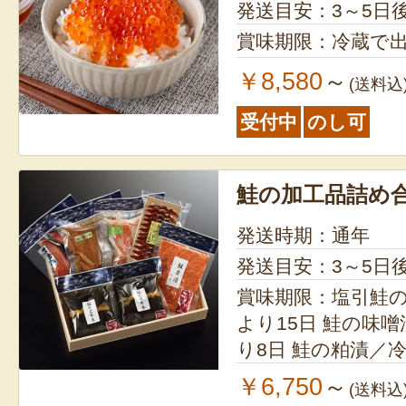
発送目安：3～5日
賞味期限：冷蔵で出
￥8,580
～
(送料込
受付中
のし可
鮭の加工品詰め
発送時期：通年
発送目安：3～5日
賞味期限：塩引鮭
より15日 鮭の味噌漬／冷蔵で出荷日よ
り8日 鮭の粕漬／冷蔵で出荷日より8日
鮭のこうじ漬／冷蔵
￥6,750
～
(送料込
の酒びたし／常温で出