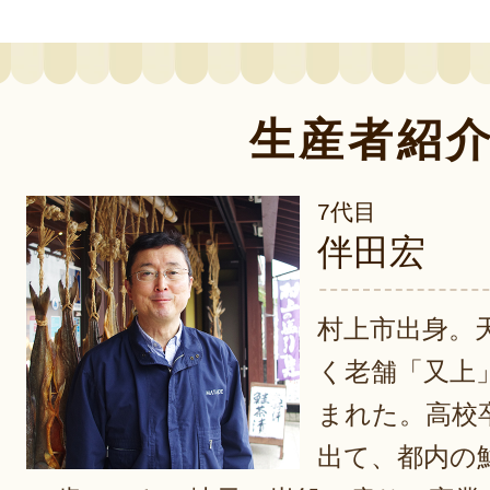
生産者紹
7代目
伴田宏
村上市出身。
く老舗「又上
まれた。高校
出て、都内の