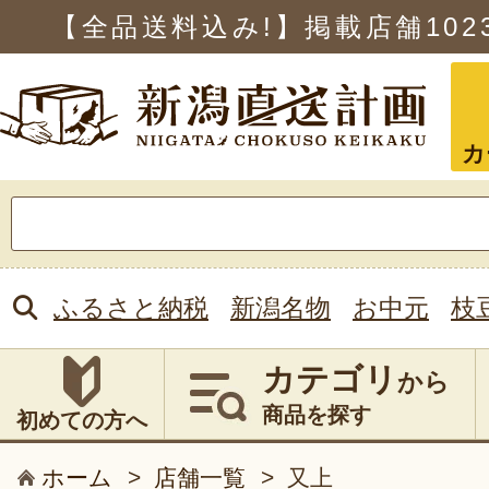
【全品送料込み!】掲載店舗
102
カ
検
索:
ふるさと納税
新潟名物
お中元
枝
カテゴリ
から
商品を探す
初めての方へ
ホーム
>
店舗一覧
>
又上