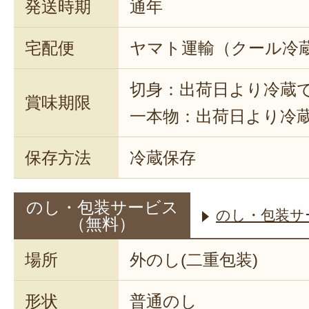
発送時期
通年
宅配便
ヤマト運輸（クール冷
切身：出荷日より冷蔵で
賞味期限
一本物：出荷日より冷蔵
保存方法
冷蔵保存
のし・包装サービス
のし・包装サ
（無料）
場所
外のし(二重包装)
形状
普通のし