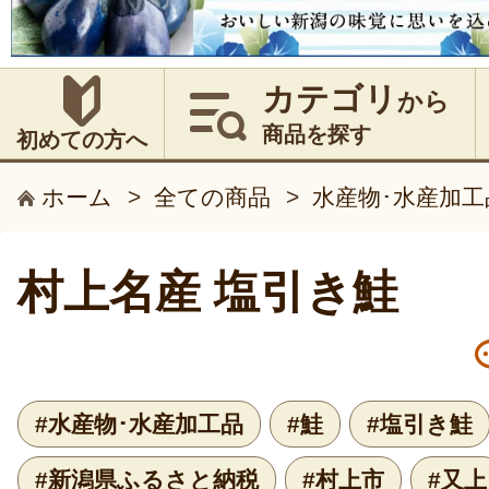
カテゴリ
から
商品を探す
初めての方へ
ホーム
>
全ての商品
>
水産物･水産加工
村上名産 塩引き鮭
#水産物･水産加工品
#鮭
#塩引き鮭
#新潟県ふるさと納税
#村上市
#又上