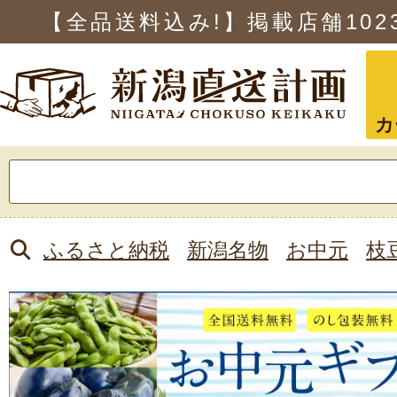
【全品送料込み!】掲載店舗
102
カ
検
索:
ふるさと納税
新潟名物
お中元
枝