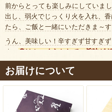
前からとっても楽しみにしていま
出し、弱火でじっくり火を入れ、香
たら、ご飯と一緒にいただきま～す
うん、美味しい！辛すぎず甘すぎず
す。
身はふっくらとして、旨味が
ています。
上品な味わいながら、
お届けについて
どんな世代の人からも好まれそうな
しかに、
贈り物に喜ばれそう
です。