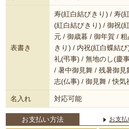
寿(紅白結びきり) / 寿(
(紅白結びきり) / 御祝(
元 / 御歳暮 / 御年賀 / 
表書き
きり) / 内祝(紅白蝶結び) 
礼(弔事) / 無地のし(慶事
/ 暑中御見舞 / 残暑御見舞
志(仏事) / 御見舞 / 快
名入れ
対応可能
お支払い方法
お支払