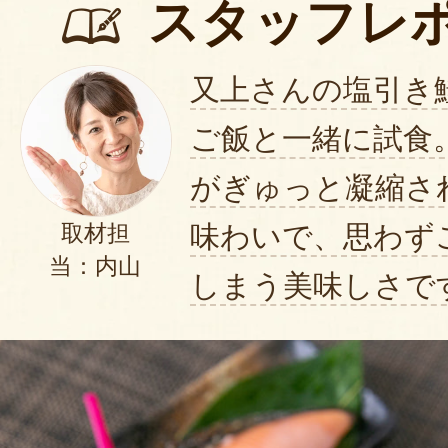
スタッフレ
又上さんの塩引き
ご飯と一緒に試食
がぎゅっと凝縮さ
味わいで、思わず
取材担
当：内山
しまう美味しさで