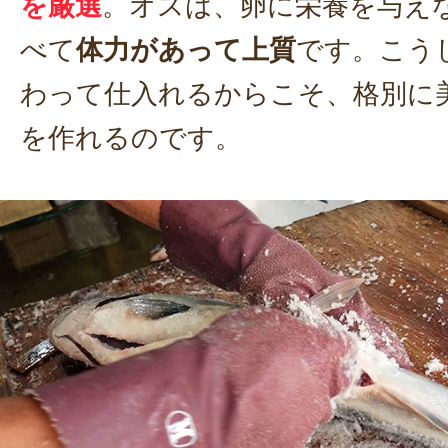
を厳選
。オスは、卵に栄養を与え
べて
体力があって上質
です。こう
わって仕入れるからこそ、格別に
を作れるのです。