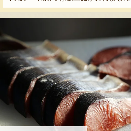
理済みだとなかなか売れない。ギャ
た」と、当時を振り返る伴田さん。
た技術を活かすべく、「漬け魚」を
た。また、商品のバラエティを増や
ンルを絞ることで専門店化を図り、
い、買いやすい店作りにも尽力。さ
事業も開拓するなど、さまざまな挑
た。モットーは、「まじめに作って
贈答品として、もらって嬉しい、贈
掛けている。