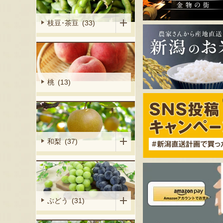
枝豆･茶豆 (33)
桃 (13)
和梨 (37)
ぶどう (31)