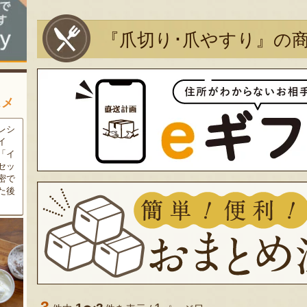
『爪切り･爪やすり』の
スメ
農家
新潟の夏と言えば大阪屋の流
魚沼市だけで作られている
豆・
れ梅！国産の梅果汁とくずき
「深雪なす」を使ったなす漬
た枝
り風のゼリーの相性が抜群。
け。しっかりとした塩味が好
クの
爽やかな甘みとツルッとした
評で、地元の直売所で大人気
し下
食感は一度食べたらクセにな
の商品です。夏はもちろん、
メ！
るはず！お中元にも喜ばれる
甘みがのった秋なすは特に絶
こと間違い無し！
品。新米との相性も抜群で
す！