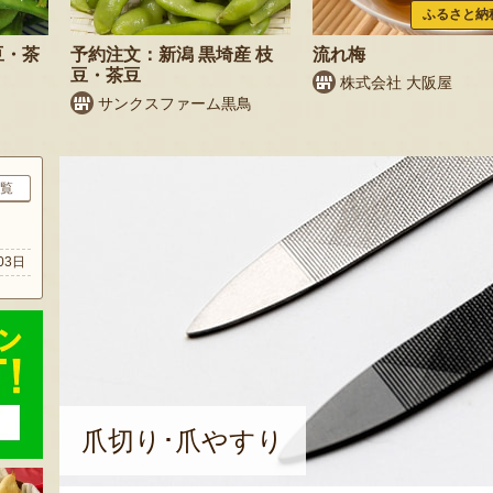
ふるさと納
豆・茶
予約注文：新潟 黒埼産 枝
流れ梅
豆・茶豆
株式会社 大阪屋
サンクスファーム黒鳥
覧
ト
03日
爪切り･爪やすり