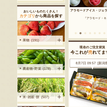
予約注文：新潟産 枝豆・
アラモードアイス・ジェラート
おいしいものたくさん！
『はちしろ枝豆
産シャインマ
カテゴリ
から商品を探す
『アラモード・キムラ』
陽くだもの園』
果物 (191)
現在のご注文状況
今これが
売
れてま
3 [新潟県]
8月7日 09:57 [新潟県]
8月7日 09:44 [新潟
農産物･野菜 (178)
米･雑穀･餅 (507)