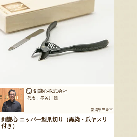
サーモン塩辛
万越屋の焼き魚 西京漬け
新潟 黒
『株式会社 三幸』
『万越屋』
剣謙心株式会社
代表：長谷川 隆
新潟県三条市
剣謙心 ニッパー型爪切り（黒染・爪ヤスリ
付き）