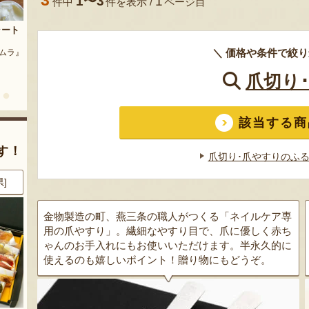
3
1〜3
1
件中
件を表示 /
ページ目
茶豆
流れ梅
農園』
予約注文：魚沼の定番 まるつた
＼ 価格や条件で絞り
『株式会社 大阪屋』
のなす漬け 深雪なす
爪切り
『農房 丸蔦食品』
該当する商
す！
爪切り･爪やすりのふ
県]
8月7日 09:41 [神奈川県]
8月7日 09:41 [愛知県]
金物製造の町、燕三条の職人がつくる「ネイルケア専
用の爪やすり」。繊細なやすり目で、爪に優しく赤ち
ゃんのお手入れにもお使いいただけます。半永久的に
使えるのも嬉しいポイント！贈り物にもどうぞ。