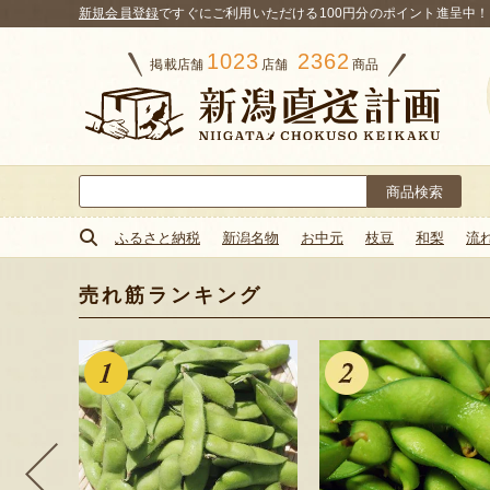
新規会員登録
ですぐにご利用いただける100円分のポイント進呈中！
1023
2362
掲載店舗
店舗
商品
検
索:
ふるさと納税
新潟名物
お中元
枝豆
和梨
流
売れ筋ランキング