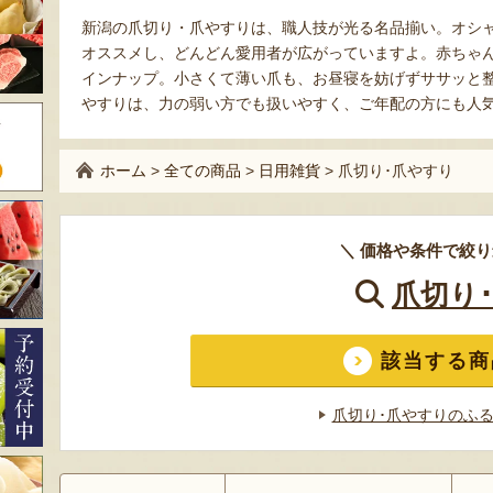
新潟の爪切り・爪やすりは、職人技が光る名品揃い。オシ
オススメし、どんどん愛用者が広がっていますよ。赤ちゃ
インナップ。小さくて薄い爪も、お昼寝を妨げずササッと
やすりは、力の弱い方でも扱いやすく、ご年配の方にも人
ホーム
>
全ての商品
>
日用雑貨
>
爪切り･爪やすり
＼ 価格や条件で絞り
爪切り
該当する商
爪切り･爪やすりのふ