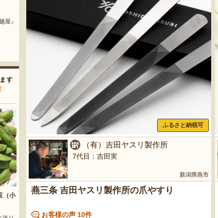
令和7年度米 下田産コシヒカリ
アールスメロン（贈答用・家庭
「白雪美人」（特別栽培・従来
用）
黒鳥』
品種）
『Ripi farm』
『えちご山農会』
ます
声
ふるさと納税可
（有）吉田ヤスリ製作所
7代目：吉田実
新潟県燕市
燕三条 吉田ヤスリ製作所の爪やすり
豆（小
お客様の声 10件
に送り