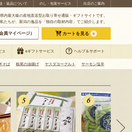
送・返品について
のし・包装サービス
出店のご案内
県内最大級の産地直送型お取り寄せ通販・ギフトサイトです。
私たちが、新潟の逸品を「独自の取材内容」でご紹介します。
会員マイページ）
カートを見る
0
eギフトサービス
ヘルプ＆サポート
ビス
ぎそば
栃尾の油揚げ
ヤスダヨーグルト
サーモン塩辛