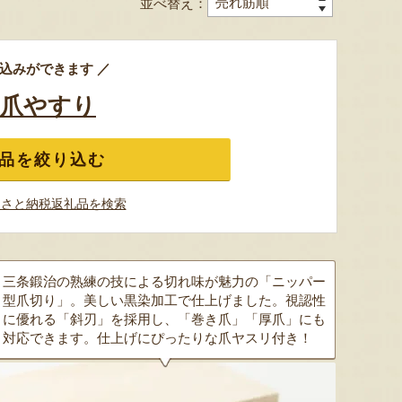
並べ替え：
予約注文：新潟産 アールスメロ
ン（盆メロン）
予約注文：新潟県産 梨
予約注文
込みができます ／
『情熱野菜の太田農園』
『くまの森ファーム』
･爪やすり
品を絞り込む
るさと納税返礼品を検索
8月7日 10:13 [新潟県]
8月7日 09:57 [新潟県]
8月7
三条鍛治の熟練の技による切れ味が魅力の「ニッパー
型爪切り」。美しい黒染加工で仕上げました。視認性
に優れる「斜刃」を採用し、「巻き爪」「厚爪」にも
対応できます。仕上げにぴったりな爪ヤスリ付き！