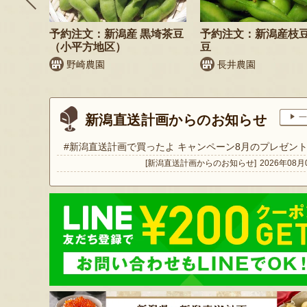
そば
予約注文：新潟産 黒埼茶豆
予約注文：新潟産枝
）
（小平方地区）
豆
野崎農園
長井農園
新潟直送計画からのお知らせ
一
#新潟直送計画で買ったよ キャンペーン8月のプレゼン
[新潟直送計画からのお知らせ]
2026年08月