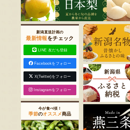
新潟直送計画の
最新情報
をチェック
LINE 友だち登録
Facebookをフォロー
X(Twitter)をフォロー
Instagramをフォロー
今が食べ頃！
季節
の
オススメ
商品