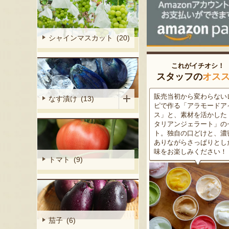
シャインマスカット (20)
これがイチオシ！
スタッフの
オス
細胞壁」由来
販売当初から変わらないレシ
この道50年の大ベテラン
なす漬け (13)
ぶどうを栽培
ピで作る「アラモードアイ
が育てた美味しい新潟枝
くだもの園の
ス」と、素材を活かした「イ
茶豆！手塩にかけて育て
ット。一般的
タリアンジェラート」のセッ
豆の甘味と深い香り、コ
緑色」のもの
ト。独自の口どけと、濃密で
ある旨味を是非一度お試
ら収穫する
ありながらさっぱりとした後
さい。お中元にもオスス
2種類をご用
味をお楽しみください！
トマト (9)
茄子 (6)