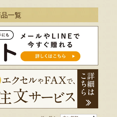
商品一覧
太田農園が手塩にかけて育て
新潟市江南区で育てられた和
柔らか
たアールスメロン！イギリス
梨。有機質肥料と、すべての
魅力の
生まれの原種メロンの血をひ
実に袋をかける丁寧な手仕事
河・信
く、「メロンの王様」とも呼
によって、濃厚な甘みと美し
土壌で
ばれる高級メロンを農園より
い姿を持つ梨が生み出されま
ました
直送！お盆などの贈答用にも
す。「愛甘水」や「王秋」な
のもと
おすすめです。
ど、旬の品種をお届けしま
います
す。
ですよ