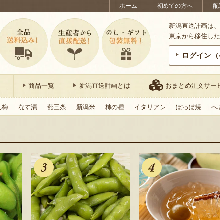
ホーム
初めての方へ
配
新潟直送計画は、
東京から移住した
ログイン（
商品一覧
新潟直送計画とは
おまとめ注文サー
れ梅
なす漬
燕三条
新潟米
柿の種
イタリアン
ぽっぽ焼
へ