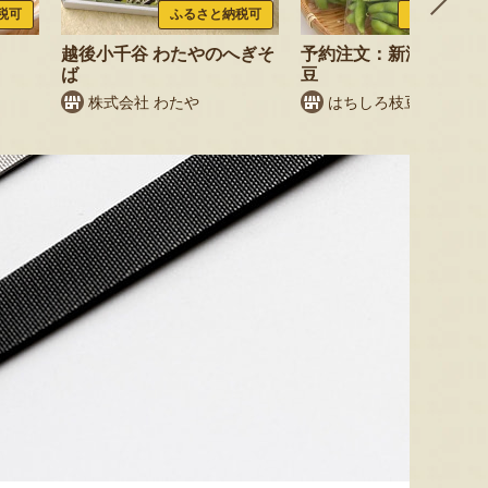
税可
ふるさと納税可
ふるさと納税
越後小千谷 わたやのへぎそ
予約注文：新潟産 枝豆
ば
豆
株式会社 わたや
はちしろ枝豆農園