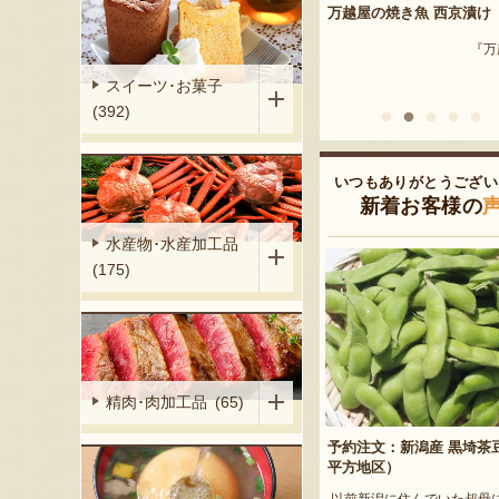
万越屋の焼き魚 西京漬け
新潟 黒埼産 枝豆・茶豆
株式会社 三幸』
『万越屋』
『サンクスファーム
スイーツ･お菓子
(392)
いつもありがとうござい
新着お客様の
水産物･水産加工品
(175)
精肉･肉加工品 (65)
予約注文：新潟産 黒埼茶
平方地区）
以前新潟に住んでいた叔母