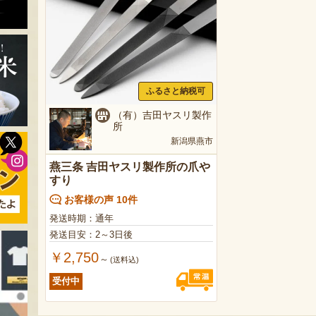
ふるさと納税可
（有）吉田ヤスリ製作
所
新潟県燕市
燕三条 吉田ヤスリ製作所の爪や
すり
お客様の声 10件
発送時期：通年
発送目安：2～3日後
￥2,750
～
(送料込)
受付中