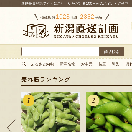
新規会員登録
ですぐにご利用いただける100円分のポイント進呈中！
1023
2362
掲載店舗
店舗
商品
検
索:
ふるさと納税
新潟名物
お中元
枝豆
和梨
流
売れ筋ランキング