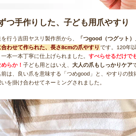
ずつ手作りした、子ども用爪やすり
造を行う吉田ヤスリ製作所から、
「つgood（つグット）
合わせて作られた、長さ8cmの爪やすり
です。120年
、一本一本丁寧に仕上げられました。
すべらせるだけで
なめらか！
子ども用とはいえ、
大人の爪もしっかりケア
前は、良い爪を意味する「つめgood」と、やすりの技
想いを掛け合わせてネーミングされました。