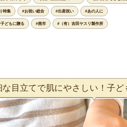
り特集
#お祝い総合
#出産祝い
#あの人に
#子どもに贈る
#燕市
#（有）吉田ヤスリ製作所
細な目立てで肌にやさしい！子ど