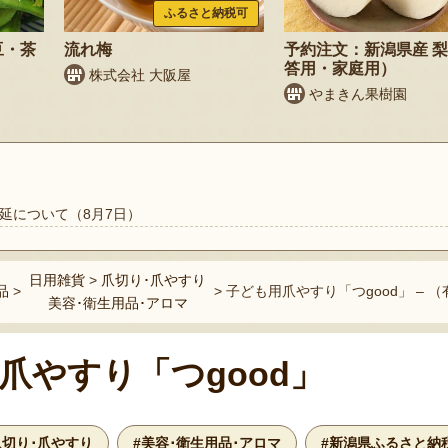
ふるさと納税可
豆・茶
流れ梅
予約注文：新潟県産 
答用・家庭用）
株式会社 大阪屋
やまきん果樹園
延について（8月7日）
日用雑貨
>
爪切り･爪やすり
品
>
>
子ども用爪やすり「つgood」 – 
美容･衛生用品･アロマ
爪やすり「つgood」
爪切り･爪やすり
#美容･衛生用品･アロマ
#新潟県ふるさと納