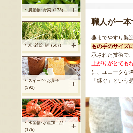
農産物･野菜 (178)
職人が一本
燕市でやすり製
米･雑穀･餅 (507)
もの手のサイズに
承された技術で
上がりがとても
に、ユニークな名
「継ぐ」という
スイーツ･お菓子
(392)
水産物･水産加工品
(175)