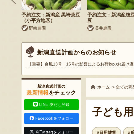
鬼もろこ
予約注文：新潟産 黒埼茶豆
予約注文：新潟産枝
（小平方地区）
豆
く
野崎農園
長井農園
新潟直送計画からのお知らせ
【重要】台風13号・15号の影響によるお荷物のお届け遅
新潟直送計画の
ホーム
>
全ての商
最新情報
をチェック
LINE 友だち登録
子ども用
Facebookをフォロー
X(Twitter)をフォロー
#日用雑貨
#