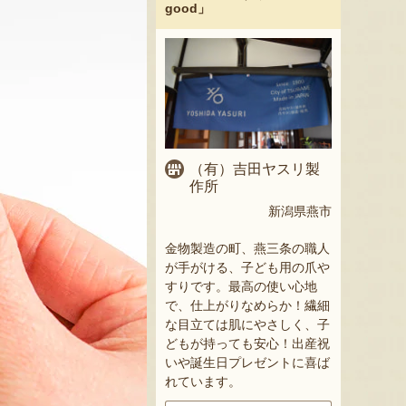
good」
（有）吉田ヤスリ製
作所
新潟県燕市
金物製造の町、燕三条の職人
が手がける、子ども用の爪や
すりです。最高の使い心地
で、仕上がりなめらか！繊細
な目立ては肌にやさしく、子
どもが持っても安心！出産祝
いや誕生日プレゼントに喜ば
れています。