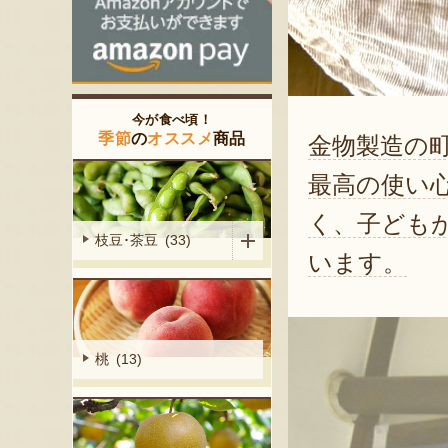
今が食べ頃！
季節
の
オススメ
商品
金物製造の
最高の使い
く、子ども
枝豆･茶豆 (33)
います。
桃 (13)