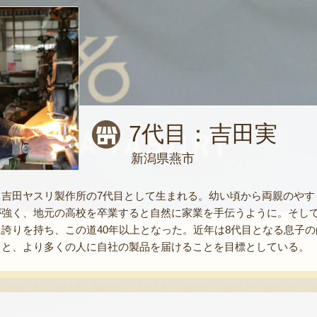
7代目：吉田実
新潟県燕市
。吉田ヤスリ製作所の7代目として生まれる。幼い頃から両親のやす
が強く、地元の高校を卒業すると自然に家業を手伝うように。そし
誇りを持ち、この道40年以上となった。近年は8代目となる息子
こと、より多くの人に自社の製品を届けることを目標としている。