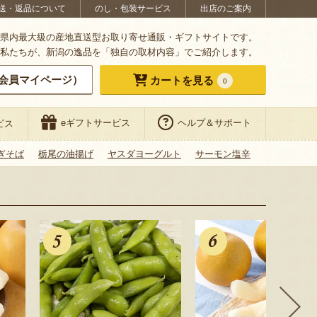
送・返品について
のし・包装サービス
出店のご案内
県内最大級の産地直送型お取り寄せ通販・ギフトサイトです。
私たちが、新潟の逸品を「独自の取材内容」でご紹介します。
会員マイページ）
カートを見る
0
eギフトサービス
ヘルプ＆サポート
ビス
ぎそば
栃尾の油揚げ
ヤスダヨーグルト
サーモン塩辛