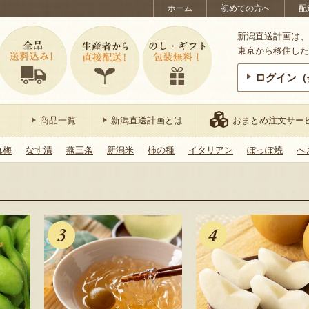
ホーム
初めての方へ
配
新潟直送計画は、
東京から移住した
ログイン（
商品一覧
新潟直送計画とは
おまとめ注文サー
れ梅
なす漬
燕三条
新潟米
柿の種
イタリアン
ぽっぽ焼
へ