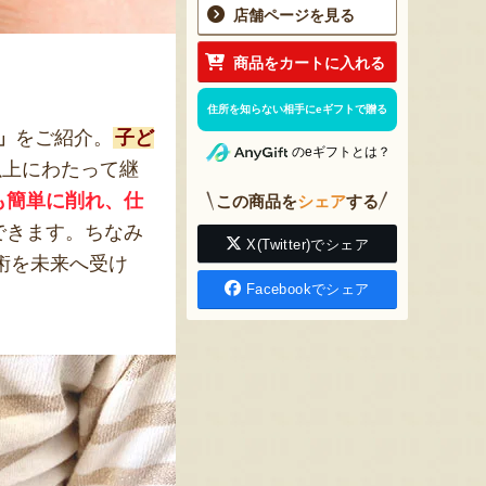
店舗ページを見る
商品をカートに入れる
住所を知らない相手にeギフトで贈る
」
をご紹介。
子ど
のeギフトとは？
以上にわたって継
も簡単に削れ、仕
この商品を
シェア
する
できます。ちなみ
X(Twitter)でシェア
術を未来へ受け
Facebookでシェア