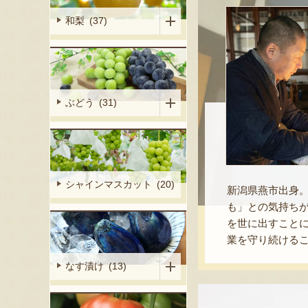
和梨 (37)
ぶどう (31)
シャインマスカット (20)
新潟県燕市出身
も」との気持ち
を世に出すことに
業を守り続ける
なす漬け (13)