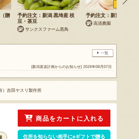
ふるさと納税
梨（贈
予約注文：新潟 黒埼産 枝
予約注文：新潟県産 梨
豆・茶豆
高清農園
サンクスファーム黒鳥
一覧
[新潟直送計画からのお知らせ]
2026年08月07日
（有）吉田ヤスリ製作所
商品をカートに入れる
住所を知らない相手にeギフトで贈る
税