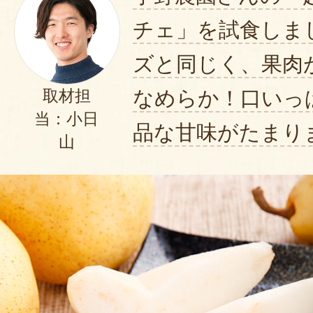
ったです。「いける!」と思ったの
チェ」を試食しま
たいです。芳醇なルレクチェの匂
もうしばらく我慢してから頂くと
ズと同じく、果肉
2022年11月27日
/
なめらか！口いっ
取材担
当：小日
お歳暮にと探してたら、ルレクチ
品な甘味がたまり
山
果物があり、レビューも好評だっ
ました。しかし、私も、食べたい
べたら美味しい、来年もリピ確定で
2021年12月03