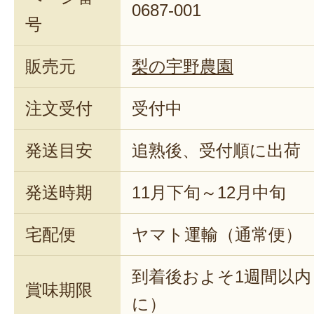
0687-001
号
販売元
梨の宇野農園
注文受付
受付中
発送目安
追熟後、受付順に出荷
発送時期
11月下旬～12月中旬
宅配便
ヤマト運輸（通常便）
到着後およそ1週間以
賞味期限
に）