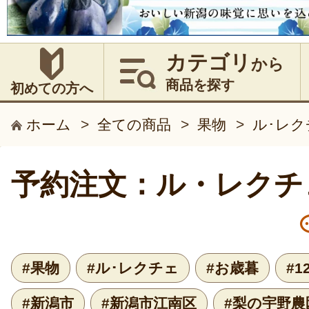
カテゴリ
から
商品を探す
初めての方へ
ホーム
>
全ての商品
>
果物
>
ル･レク
予約注文：ル・レクチ
#果物
#ル･レクチェ
#お歳暮
#
#新潟市
#新潟市江南区
#梨の宇野農