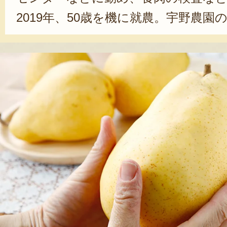
2019年、50歳を機に就農。宇野農園
栽培を教わりはじめた。「前職でも
ましたが、想像以上に大変でした」
が、お客様の喜ぶ姿を直接見れるの
ね」と語ってくれた。高品質な梨を
べく、きめ細かな管理に挑戦してい