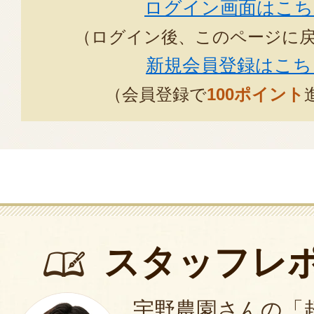
また来年もぜひ注文させてもらい
ログイン画面はこち
2024年12月0
（ログイン後、このページに
新規会員登録はこち
首を長ーく伸ばして待ちましたが
（会員登録で
100ポイント
た。今まで知人から戴いていたの
かな柔らかさ美味しくいただきま
ざいました。またお世話になると
よろしくお願いします。
2023年12月10日
/
ルレクチェ25日に届きました。色
スタッフレ
のですが、食べたいのを我慢して
まだ酸味が残っていて、記憶の中
宇野農園さんの「