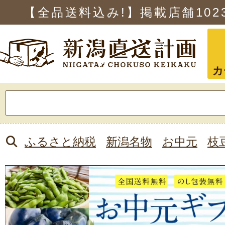
【全品送料込み!】掲載店舗
102
カ
検
索:
ふるさと納税
新潟名物
お中元
枝