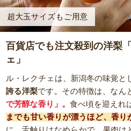
超大玉サイズもご用意
百貨店でも注文殺到の洋梨
ェ」
ル・レクチェは、新潟冬の味覚と
誇る洋梨
です。その特徴は、なん
で芳醇な香り」。
食べ頃を迎えれ
までも甘い香りが漂うほど、香り
に、舌触りはなめらかで、果肉は