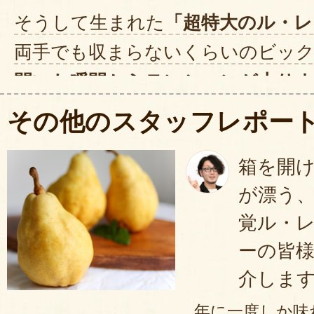
そうして生まれた
「超特大のル・レ
両手でも収まらないくらいのビッ
開いた瞬間からテンションが上り
袋に入ったままでも感じる
甘～い芳
その他のスタッフレポー
ません。
箱を開
さっそく一口頬張ると、
上品な甘味
が漂う
がりました。
食感はとてもなめら
覚ル・
密さ」を口の中で感じます。
すごく
ーの皆
を2～3人で分けても大満足！
贈り物
介しま
違いなしです。
年に一度しか味