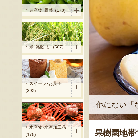
農産物･野菜 (178)
米･雑穀･餅 (507)
スイーツ･お菓子
(392)
他にない「
水産物･水産加工品
果樹園地帯
(175)