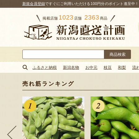
新規会員登録
ですぐにご利用いただける100円分のポイント進呈中！
1023
2363
掲載店舗
店舗
商品
検
索:
ふるさと納税
新潟名物
お中元
枝豆
和梨
流
売れ筋ランキング