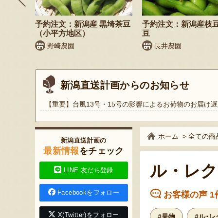
納税可
枝豆・茶
予約注文：新潟産 黒埼茶豆
予約注文：新潟産枝
（小平方地区）
豆
野崎農園
長井農園
新潟直送計画からのお知らせ
【重要】台風13号・15号の影響によるお荷物のお届け遅
ホーム
>
全ての商
新潟直送計画の
最新情報
をチェック
ル・レク
LINE 友だち登録
Facebookをフォロー
お客様の声 1
X(Twitter)をフォロー
#果物
#ル･