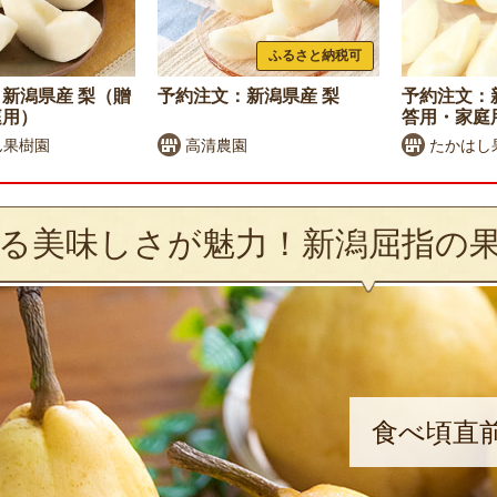
ふるさと納税可
新潟県産 梨（贈
予約注文：新潟県産 梨
予約注文：
庭用）
答用・家庭
ん果樹園
高清農園
たかはし
る美味しさが魅力！新潟屈指の
食べ頃直