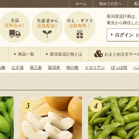
ホーム
初めての方へ
配
新潟直送計画は、
東京から移住した
ログイン（
商品一覧
新潟直送計画とは
おまとめ注文サー
れ梅
なす漬
燕三条
新潟米
柿の種
イタリアン
ぽっぽ焼
へ