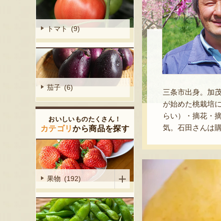
トマト (9)
茄子 (6)
三条市出身。加
が始めた桃栽培に
らい）・摘花・
おいしいものたくさん！
気。石田さんは
カテゴリ
から商品を探す
果物 (192)