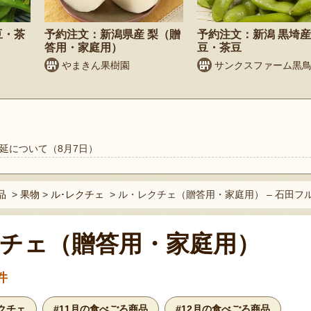
豆・茶
予約注文：新潟県産 梨（贈
予約注文：新潟 黒埼産
答用・家庭用）
豆・茶豆
やまきん果樹園
サンクスファーム黒
延について（8月7日）
品
>
果物
>
ル･レクチェ
>
ル・レクチェ（贈答用・家庭用） – 石田フ
チェ（贈答用・家庭用）
件
レクチェ
#11月の食べごろ商品
#12月の食べごろ商品