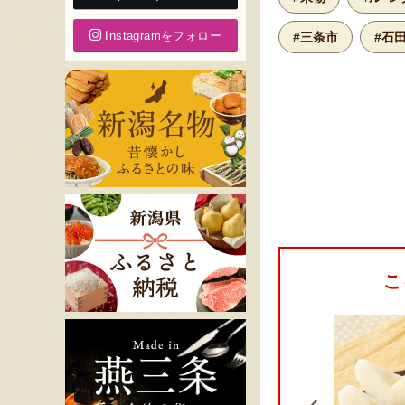
Instagramをフォロー
#三条市
#石
こ