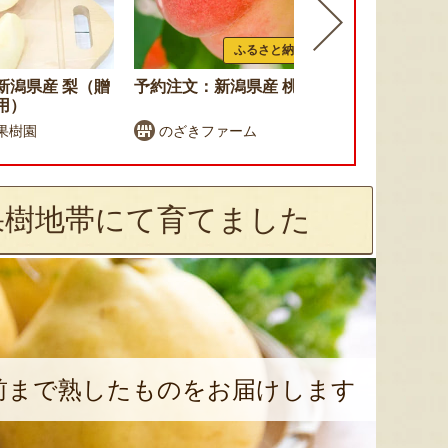
ふるさと納税可
新潟県産 梨（贈
予約注文：新潟県産 桃
予約注文：新
用）
果樹園
のざきファーム
佐藤梨園
果樹地帯にて育てました
前まで熟したものをお届けします