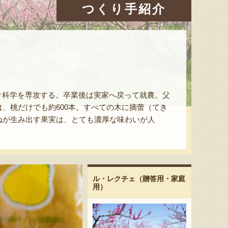
つくり手紹介
オ科学を専攻する。卒業後は実家へ戻って就農。父
、桃だけでも約600本。すべての木に摘蕾（てき
ねが生み出す果実は、とても濃厚な味わいが人
ル・レクチェ（贈答用・家庭
用）