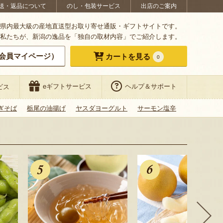
送・返品について
のし・包装サービス
出店のご案内
県内最大級の産地直送型お取り寄せ通販・ギフトサイトです。
私たちが、新潟の逸品を「独自の取材内容」でご紹介します。
会員マイページ）
カートを見る
0
eギフトサービス
ヘルプ＆サポート
ビス
ぎそば
栃尾の油揚げ
ヤスダヨーグルト
サーモン塩辛