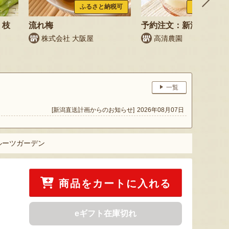
ふるさと納税可
ふるさと納税
 枝
流れ梅
予約注文：新潟県産 梨
株式会社 大阪屋
高清農園
鳥
一覧
[新潟直送計画からのお知らせ]
2026年08月07日
ルーツガーデン
商品をカートに入れる
eギフト在庫切れ