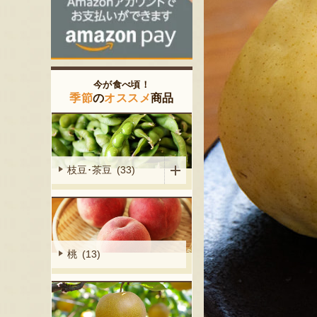
今が食べ頃！
季節
の
オススメ
商品
枝豆･茶豆 (33)
桃 (13)