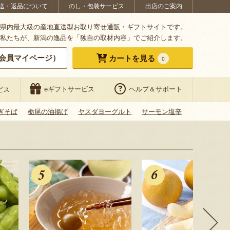
送・返品について
のし・包装サービス
出店のご案内
県内最大級の産地直送型お取り寄せ通販・ギフトサイトです。
私たちが、新潟の逸品を「独自の取材内容」でご紹介します。
会員マイページ）
カートを見る
0
eギフトサービス
ヘルプ＆サポート
ビス
ぎそば
栃尾の油揚げ
ヤスダヨーグルト
サーモン塩辛