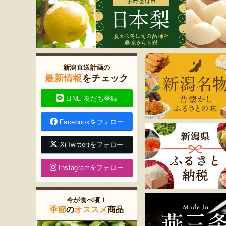
新潟直送計画の
最新情報
をチェック
LINE 友だち登録
Facebookをフォロー
X(Twitter)をフォロー
Instagramをフォロー
今が食べ頃！
季節
の
オススメ
商品