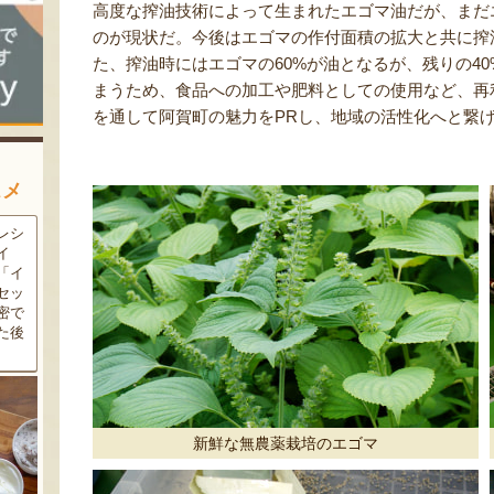
高度な搾油技術によって生まれたエゴマ油だが、まだ
のが現状だ。今後はエゴマの作付面積の拡大と共に搾
た、搾油時にはエゴマの60%が油となるが、残りの4
まうため、食品への加工や肥料としての使用など、再
を通して阿賀町の魅力をPRし、地域の活性化へと繋
スメ
農家
新潟の夏と言えば大阪屋の流
魚沼市だけで作られている
豆・
れ梅！国産の梅果汁とくずき
「深雪なす」を使ったなす漬
た枝
り風のゼリーの相性が抜群。
け。しっかりとした塩味が好
クの
爽やかな甘みとツルッとした
評で、地元の直売所で大人気
し下
食感は一度食べたらクセにな
の商品です。夏はもちろん、
メ！
るはず！お中元にも喜ばれる
甘みがのった秋なすは特に絶
こと間違い無し！
品。新米との相性も抜群で
す！
新鮮な無農薬栽培のエゴマ