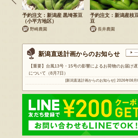
飲むヨ
予約注文：新潟産 黒埼茶豆
予約注文：新潟産枝
（小平方地区）
豆
野崎農園
長井農園
新潟直送計画からのお知らせ
一
【重要】台風13号・15号の影響によるお荷物のお届け遅
について（8月7日）
[新潟直送計画からのお知らせ]
2026年08月