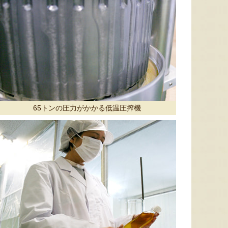
予約注文：新潟産 アールスメロ
ン（盆メロン）
予約注文：新潟県産 梨
予約注文
『情熱野菜の太田農園』
『くまの森ファーム』
65トンの圧力がかかる低温圧搾機
8月8日 01:46 [神奈川県]
8月8日 00:41 [新潟県]
8月8