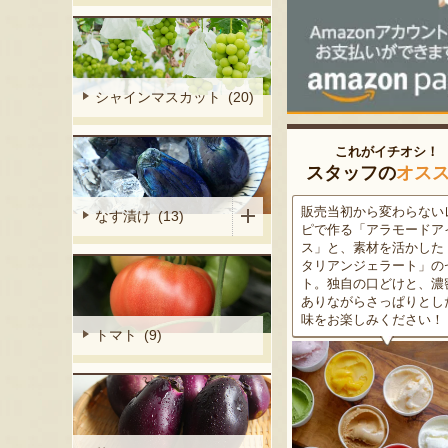
シャインマスカット (20)
これがイチオシ！
スタッフの
オス
細胞壁」由来
販売当初から変わらないレシ
この道50年の大ベテラン
なす漬け (13)
ぶどうを栽培
ピで作る「アラモードアイ
が育てた美味しい新潟枝
くだもの園の
ス」と、素材を活かした「イ
茶豆！手塩にかけて育て
ット。一般的
タリアンジェラート」のセッ
豆の甘味と深い香り、コ
緑色」のもの
ト。独自の口どけと、濃密で
ある旨味を是非一度お試
ら収穫する
ありながらさっぱりとした後
さい。お中元にもオスス
2種類をご用
味をお楽しみください！
トマト (9)