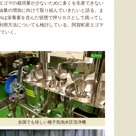
エゴマの栽培量が少ないために多くを生産できない
油量の増加に向けて取り組んでいきたいと語る。ま
0%は栄養素を含んだ状態で搾りカスとして残ってし
利用方法についても検討している。阿賀町産エゴマ
げていく。
太田農園が手塩にかけて育て
新潟市江南区で育てられた和
柔らか
たアールスメロン！イギリス
梨。有機質肥料と、すべての
魅力の
生まれの原種メロンの血をひ
実に袋をかける丁寧な手仕事
河・信
く、「メロンの王様」とも呼
によって、濃厚な甘みと美し
土壌で
ばれる高級メロンを農園より
い姿を持つ梨が生み出されま
ました
直送！お盆などの贈答用にも
す。「愛甘水」や「王秋」な
のもと
おすすめです。
ど、旬の品種をお届けしま
います
す。
ですよ
全国でも珍しい種子気泡水圧洗浄機