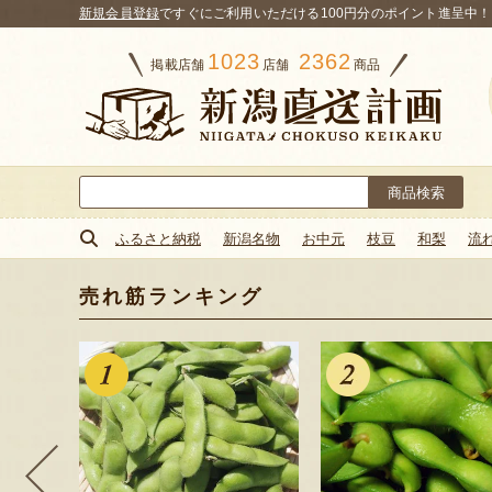
新規会員登録
ですぐにご利用いただける100円分のポイント進呈中！
1023
2362
掲載店舗
店舗
商品
検
索:
ふるさと納税
新潟名物
お中元
枝豆
和梨
流
売れ筋ランキング