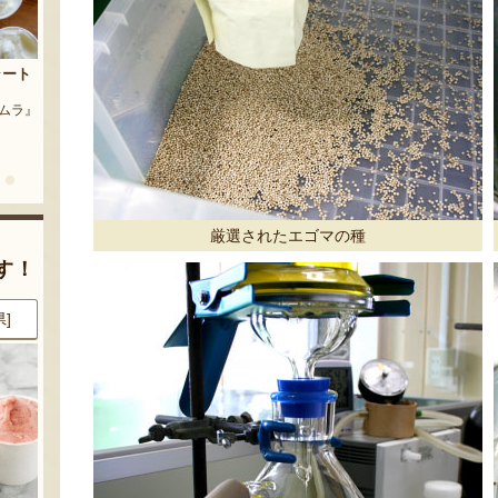
茶豆
流れ梅
農園』
予約注文：魚沼の定番 まるつた
『株式会社 大阪屋』
のなす漬け 深雪なす
『農房 丸蔦食品』
厳選されたエゴマの種
す！
県]
8月8日 00:31 [新潟県]
8月7日 23:51 [愛知県]