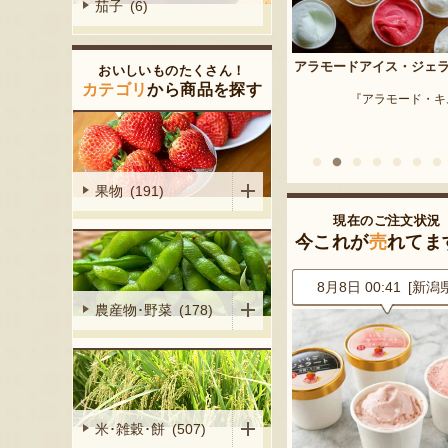
茄子 (6)
予約注文：新潟産 枝豆・
アラモードアイス・ジェラート
おいしいものたくさん！
『はちしろ枝豆
産シャインマ
カテゴリ
から商品を探す
『アラモード・キムラ』
陽くだもの園』
果物 (191)
現在のご注文状況
今これが
売
れてま
6 [神奈川県]
8月8日 00:41 [新潟県]
8月8日 00:33 [新潟
農産物･野菜 (178)
米･雑穀･餅 (507)