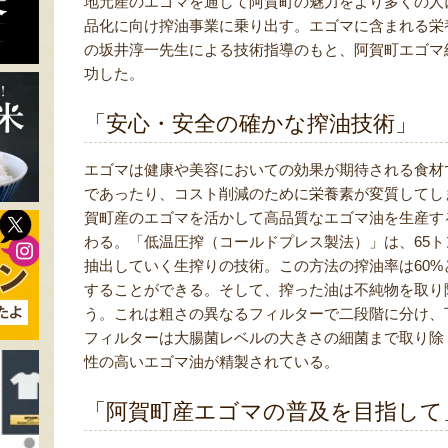
地元産のエゴマを通して阿賀町の魅力をより多くの人
品化に向け搾油事業に乗り出す。エゴマに含まれる栄
の坂井淳一先生による技術指導のもと、阿賀町エゴマ
功した。
「安心・安全の確かな搾油技術」
エゴマは健康や美容においての効果が期待される食材
であったり、コスト削減のために栄養素が変質してし
賀町産のエゴマを活かして高品質なエゴマ油を生産す
わる。「低温圧搾（コールドプレス製法）」は、65
抽出していく生搾りの技術。この方法の搾油率は60
することができる。そして、搾った油は不純物を取り
う。これは粗さの異なるフィルターで二段階に分け、丁
フィルターは大腸菌レベルの大きさの細菌まで取り除
性の高いエゴマ油が精製されている。
「阿賀町産エゴマの普及を目指して