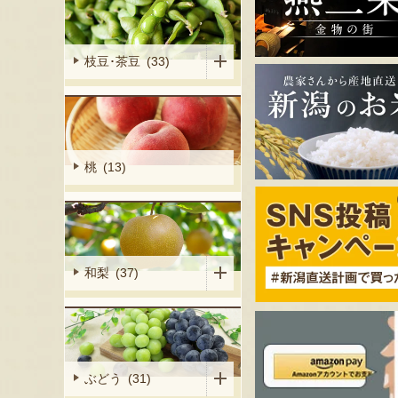
枝豆･茶豆 (33)
桃 (13)
和梨 (37)
ぶどう (31)