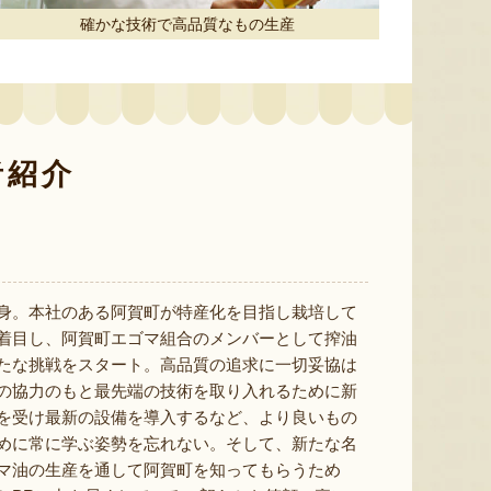
確かな技術で高品質なもの生産
毘沙門堂本舗 栃尾の油揚げ
越後姫のジェラート・シャーベ
越後姫
ット
ット
『毘沙門堂本舗』
『斉藤いちご園』
者紹介
身。本社のある阿賀町が特産化を目指し栽培して
着目し、阿賀町エゴマ組合のメンバーとして搾油
たな挑戦をスタート。高品質の追求に一切妥協は
の協力のもと最先端の技術を取り入れるために新
を受け最新の設備を導入するなど、より良いもの
めに常に学ぶ姿勢を忘れない。そして、新たな名
マ油の生産を通して阿賀町を知ってもらうため