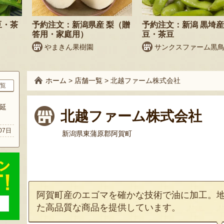
豆・茶
予約注文：新潟県産 梨（贈
予約注文：新潟 黒埼産
答用・家庭用）
豆・茶豆
やまきん果樹園
サンクスファーム黒
ホーム
>
店舗一覧
>
北越ファーム株式会社
覧
延
北越ファーム株式会社
07日
新潟県東蒲原郡阿賀町
阿賀町産のエゴマを確かな技術で油に加工。
た高品質な商品を提供しています。