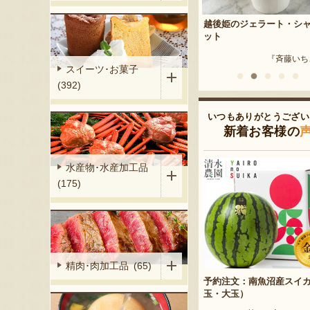
尾の油揚げ
越後姫のジェラート・シャーベ
越後姫のジェラート・シ
ット
ット
毘沙門堂本舗』
『斉藤いちご園』
『斉藤いち
スイーツ･お菓子
(392)
いつもありがとうござい
新着お客様の
水産物･水産加工品
(175)
精肉･肉加工品 (65)
予約注文：南魚沼産スイ
玉・大玉）