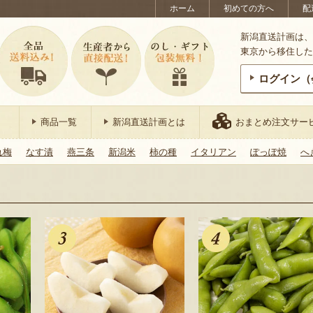
ホーム
初めての方へ
配
新潟直送計画は、
東京から移住した
ログイン（
商品一覧
新潟直送計画とは
おまとめ注文サー
れ梅
なす漬
燕三条
新潟米
柿の種
イタリアン
ぽっぽ焼
へ