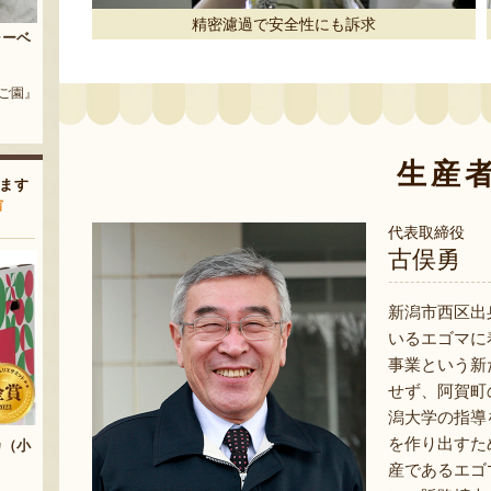
精密濾過で安全性にも訴求
ャーベ
ヤスダヨーグルト（飲むヨーグ
季節の梨詰め合わせ
ルトタイプ）
『土田農園』
ご園』
『ヤスダヨーグルト』
生産
ます
声
代表取締役
古俣勇
新潟市西区出
いるエゴマに
事業という新
せず、阿賀町
潟大学の指導
を作り出すた
カ（小
産であるエゴ