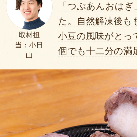
「つぶあんおはぎ
います！
2023年05
た。自然解凍後も
小豆の風味がとっ
取材担
この度はご購入ありがとうござ
当：小日
母の日の贈り物としてお母様に
個でも十二分の満
山
のこと、とても嬉しく思います
またご縁がありましたら、よろ
ます。
この度のご注文まことにありが
た。
2023年05月1
娘夫婦がおはぎが大好きで、コロ