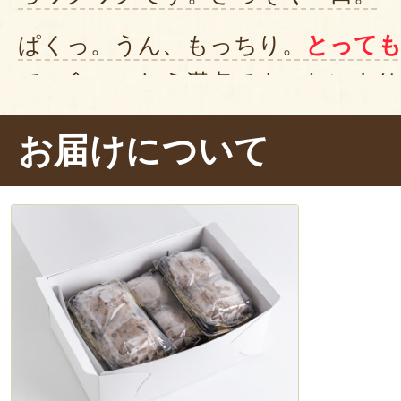
ぱくっ。うん、もっちり。
とっても
で、食べごたえ満点です。なにより
い！
甘さひかえめの上品な味わい
お届けについて
ても芳醇に仕上がっています。