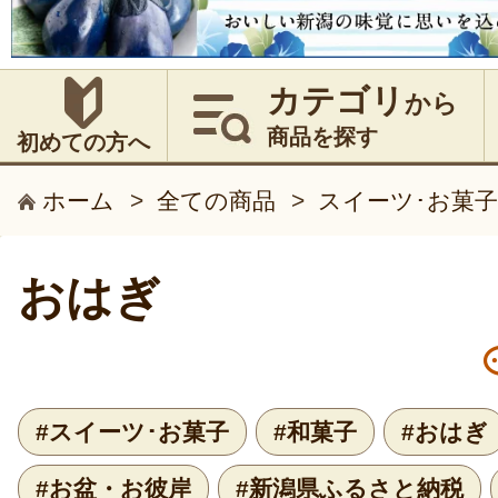
カテゴリ
から
商品を探す
初めての方へ
ホーム
>
全ての商品
>
スイーツ･お菓子
おはぎ
#スイーツ･お菓子
#和菓子
#おはぎ
#お盆・お彼岸
#新潟県ふるさと納税