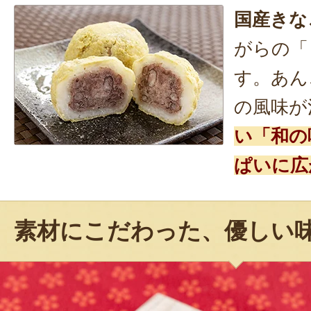
国産きな
がらの「
す。あん
の風味が
い「和の
ぱいに広
素材にこだわった、優しい