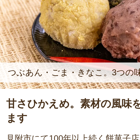
ット通販をはじめたりと、日々新し
いる。
つぶあん・ごま・きなこ。3つの
甘さひかえめ。素材の風味
ます
見附市にて100年以上続く餅菓子