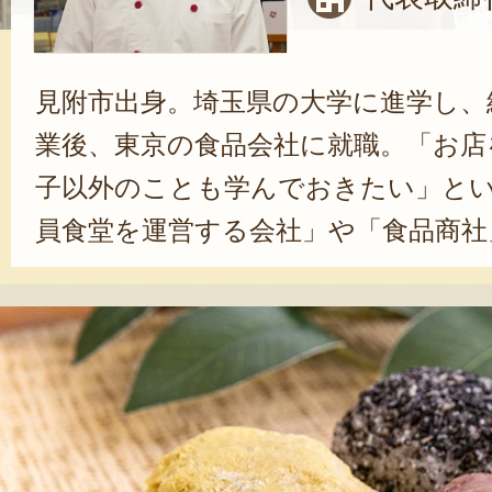
見附市出身。埼玉県の大学に進学し、
業後、東京の食品会社に就職。「お店
子以外のことも学んでおきたい」と
員食堂を運営する会社」や「食品商社
間働いた。結婚を機に地元へ戻り、実
に入社。先代からお菓子作りを学び
グリー精神で、製菓技術のすべてを
中心に仕事をしながら、合間を縫って
出ることも。代表に就任したのは、入
式に店を継いだあとも、新商品を開