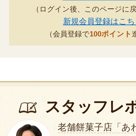
（ログイン後、このページに
この度はご購入ありがとうござ
新規会員登録はこち
お贈りになられた先様にも喜ん
こと、とても嬉しく思います。
（会員登録で
100ポイント
来年も是非ご利用くださいませ
この度のご注文まことにありが
た。
2023年10月2
今年の母の日に買わせていただき
スタッフレ
があるの、ありがたかったです。
していただけて、大変感謝してお
老舗餅菓子店「あ
しい」と喜んでいただけました。