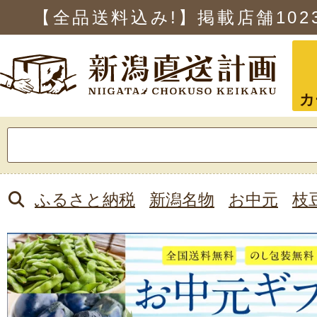
【全品送料込み!】掲載店舗
102
カ
検
索:
ふるさと納税
新潟名物
お中元
枝