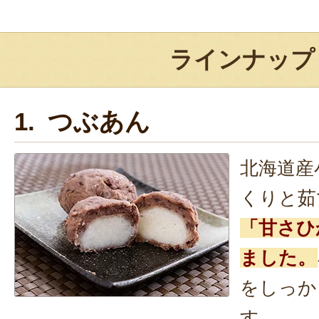
ラインナップ
1. つぶあん
北海道産
くりと茹
「甘さひ
ました。
をしっか
す。