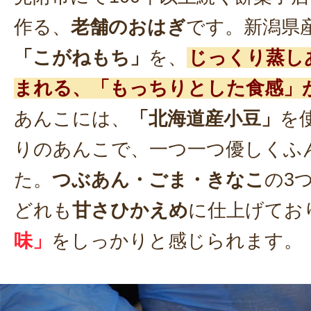
作る、
老舗のおはぎ
です。新潟県
「こがねもち」
を、
じっくり蒸し
まれる、「もっちりとした食感」
あんこには、
「北海道産小豆」
を
りのあんこで、一つ一つ優しくふ
た。
つぶあん・ごま・きなこ
の3
どれも
甘さひかえめ
に仕上げてお
味」
をしっかりと感じられます。