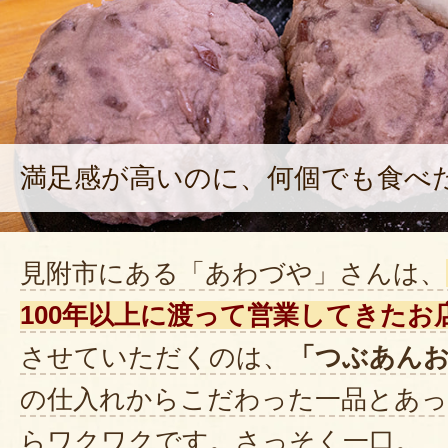
えないのでおはぎを娘夫婦にと頼
味しいと大変喜んでくれました。
す。
2021年03月08
満足感が高いのに、何個でも食べ
この度はご購入いただきまして
ました。
お客様のお声が何よりの励みと
見附市にある「あわづや」さんは、
員皆でこちらの投稿を拝見いた
100年以上に渡って営業してきたお
この度のご注文まことにありが
させていただくのは、
「つぶあん
た。
の仕入れからこだわった一品とあっ
またのご利用をお待ちしており
らワクワクです。さっそく一口。
2021年04月1