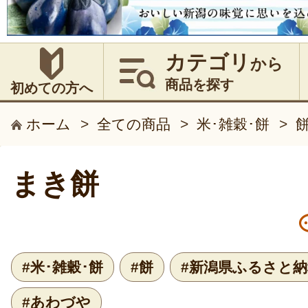
カテゴリ
から
商品を探す
初めての方へ
ホーム
>
全ての商品
>
米･雑穀･餅
>
まき餅
#米･雑穀･餅
#餅
#新潟県ふるさと納
#あわづや