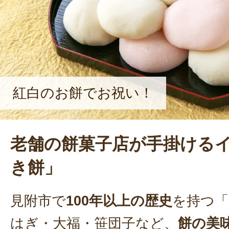
いる。
紅白のお餅でお祝い！
老舗の餅菓子店が手掛ける
き餅」
見附市で
100年以上の歴史
を持つ「
はぎ・大福・笹団子など、
餅の美