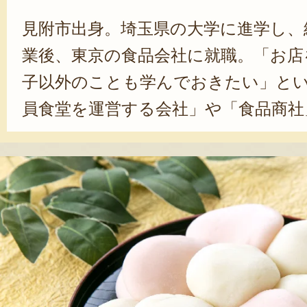
見附市出身。埼玉県の大学に進学し、
業後、東京の食品会社に就職。「お店
子以外のことも学んでおきたい」と
員食堂を運営する会社」や「食品商社
間働いた。結婚を機に地元へ戻り、実
に入社。先代からお菓子作りを学び
グリー精神で、製菓技術のすべてを
中心に仕事をしながら、合間を縫って
出ることも。代表に就任したのは、入
式に店を継いだあとも、新商品を開
ット通販をはじめたりと、日々新し