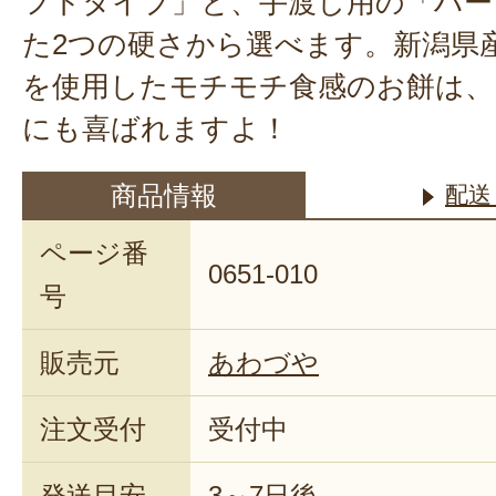
フトタイプ」と、手渡し用の「ハー
た2つの硬さから選べます。新潟県
を使用したモチモチ食感のお餅は、
にも喜ばれますよ！
商品情報
配送
ページ番
0651-010
号
販売元
あわづや
注文受付
受付中
発送目安
3～7日後