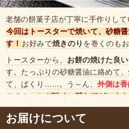
老舗の餅菓子店が丁寧に手作りして
今回はトースターで焼いて、砂糖醤
す！
お好みで
焼きのり
を巻くのも
トースターから、
お餅の焼けた良い
す。たっぷりの砂糖醤油に絡めて、
て、ぱくり……。う～ん、
外側は香
モチ！
コシが強く、噛むほどにも
ます。
甘じょっぱい砂糖醤油との
お届けについて
した！