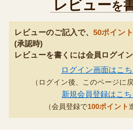
レビュー
を
建物の上棟式でのまき餅として利
た。
購入前の対応もとても丁寧で、か
レビューのご記入で、
50ポイン
装でとても満足しました。
(承認時)
お餅、美味しくいただきました。
部署内でもとても評判が良く、社
レビューを書くには会員ログイン
利用させていただきたいと考えて
ログイン画面はこち
この度は、ありがとうございまし
（ログイン後、このページに
2023年12
新規会員登録はこち
この度はご購入ありがとうござ
（会員登録で
100ポイント
お配りした皆様からの評判、ま
戴し、とても嬉しく思います。