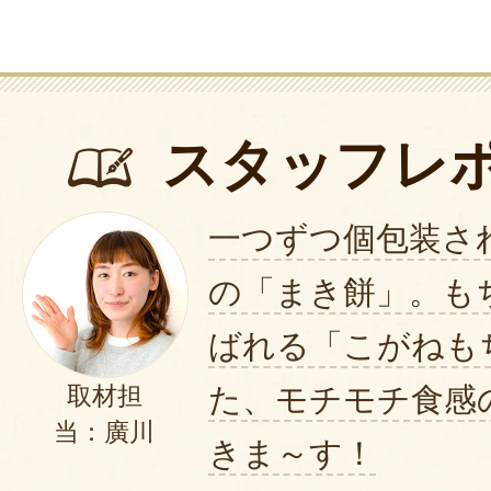
今後、行事の際にはまたご利用
ご検討をお願い申し上げます。
この度のご注文まことにありが
た。
スタッフレ
2023年12月2
一つずつ個包装さ
の「まき餅」。も
ばれる「こがねも
た、モチモチ食感
取材担
当：廣川
きま～す！