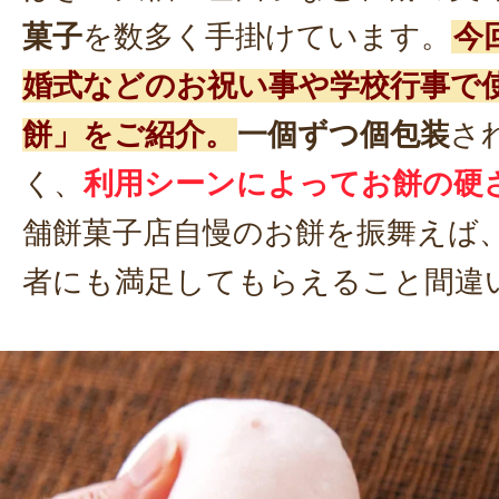
菓子
を数多く手掛けています。
今
婚式などのお祝い事や学校行事で
餅」をご紹介。
一個ずつ個包装
さ
く、
利用シーンによってお餅の硬
舗餅菓子店自慢のお餅を振舞えば
者にも満足してもらえること間違