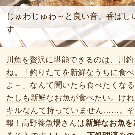
父の日にサプライズで夕食に焼い
ます。
じゅわじゅわ～と良い音。香ばし
2019年05月29日
/
す
今回この商品購入した動機は主人が
き」でスーパーへ行っても鮎は時
川魚を贅沢に堪能できるのは、川釣
かなか「イワナ」はお目にかかり
ね。「釣りたてを新鮮なうちに食べ
まりすぐれないので食べに連れて
よ～」なんて聞いたら食べたくなる
めていた所、新潟・直送計画さん
たしも新鮮なお魚が食べたい。けれ
ました。父の日プレゼントで夕食
2019年05月29日
/
キルなんて持っていません……。
報！高野養魚場さんは
新鮮なお魚を