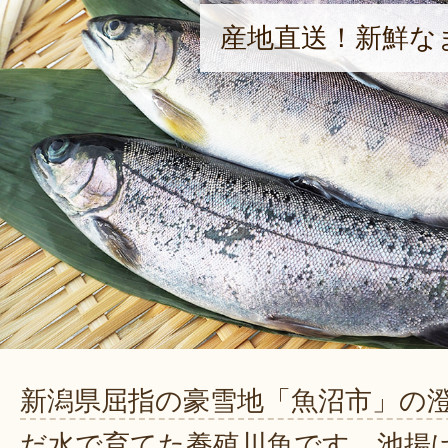
産地直送！新鮮な
新潟県屈指の豪雪地「魚沼市」の
だ水で育てた養殖川魚です。池揚