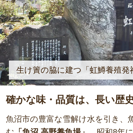
生け簀の脇に建つ「虹鱒養殖発
確かな味・品質は、長い歴
魚沼市の豊富な雪解け水を引き、
む
「魚沼 高野養魚場」。
昭和8年