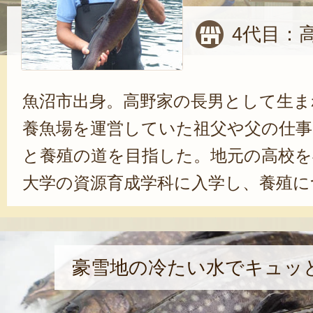
4代目：
魚沼市出身。高野家の長男として生ま
養魚場を運営していた祖父や父の仕事
と養殖の道を目指した。地元の高校を
大学の資源育成学科に入学し、養殖に
学卒業後はマグロの養殖会社に6年間
経験を積んだ後、実家である「高野養
在に至る。
豪雪地の冷たい水でキュッ
作業や管理をする上で一番難しいと