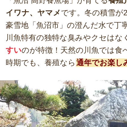
「魚沼 高野養魚場」が育てる
養殖
イワナ、ヤマメ
です。冬の積雪が
豪雪地「魚沼市」の澄んだ水で丁
川魚特有の独特な臭みやクセはな
すい
のが特徴！天然の川魚では食
時期でも、養殖なら
通年でお楽し