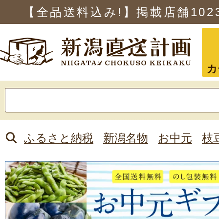
【全品送料込み!】掲載店舗
102
カ
検
索:
ふるさと納税
新潟名物
お中元
枝