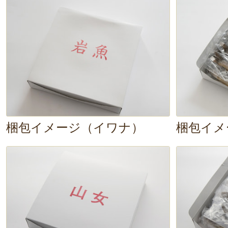
あっさりとした風味
が本当に食べや
テや風邪気味で食欲がない時でも、
れそうです。
高野養魚場さんの川魚は、クセがな
ライやムニエル、ホイル焼きなど
梱包イメージ（イワナ）
梱包イメ
食べられます。個包装で使いやすく
要なため、急な来客にも対応可能！
おきたい一品です。