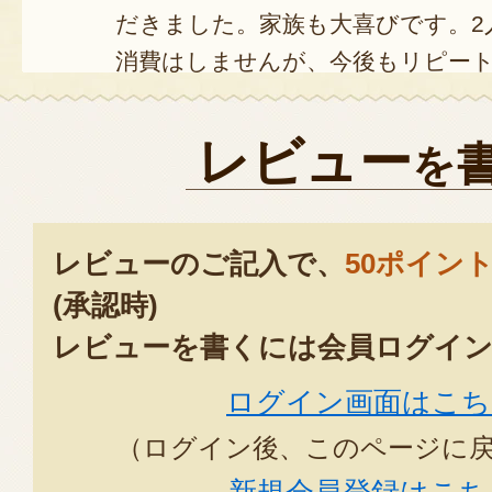
だきました。家族も大喜びです。2
消費はしませんが、今後もリピー
よろしくお願いします
2024年08
レビュー
を
早速のご対応ありがとうございま
今年は身体の調子が悪く渓流釣り
レビューのご記入で、
50ポイン
2024年06月2
(承認時)
レビューを書くには会員ログイン
いつも美味しく賞味させていただ
ログイン画面はこち
りがちな独特の生臭さが薄く食べ
しておいて順次見つくろって食べ
（ログイン後、このページに
べるだけでなくいくつかのメニュ