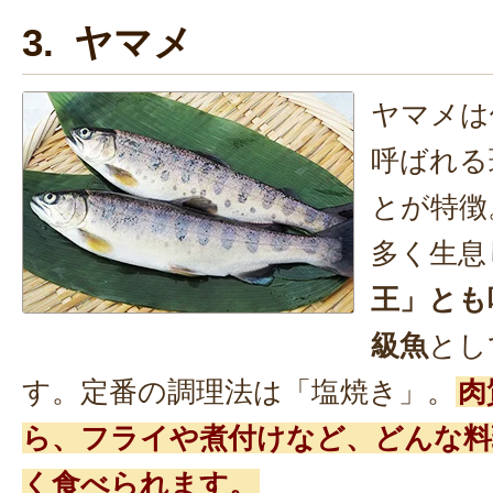
3. ヤマメ
ヤマメは
呼ばれる
とが特徴
多く生息
王」とも
級魚
とし
す。定番の調理法は「塩焼き」。
肉
ら、フライや煮付けなど、どんな料
く食べられます。