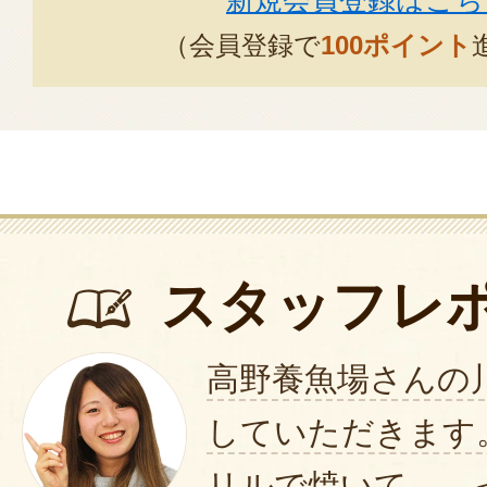
新規会員登録はこち
けると嬉しいです。
（会員登録で
100ポイント
2024年06月25
ヤマメを食べましたが、とても残
血合いがかなり残ってました。塩
口中に臭みが立ちました。清き水
す。
体を壊して好きなヤマメ釣りに行
スタッフレ
は、凄く期待してたのにガッカリ
2021年02月27日
/
さいた
高野養魚場さんの
していただきます
岩名と山女を美味しく頂いていま
なだけ解凍して食べられるので、
リルで焼いて……