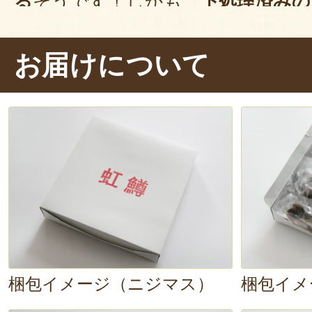
る
そうです！しかも、
下処理済みの
良い
とのこと。ありがた～い！早速
のわたしが、ニジマスを塩焼きに
お届けについて
サッと洗って、塩をしっかりと振
ン！じっくりと焼いていると、じ
音が♪もう出来上がっちゃった。
下
手間なく簡単に調理できました！
食
ってどんな味なんだろう。柔らかい
ていました。食べると、驚くほど
身
塩焼きにしたことで余計な水分が飛
梱包イメージ（ニジマス）
梱包イメ
ゅ～っと詰まっています。
クセが全