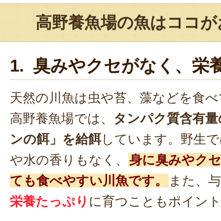
高野養魚場の魚はココが
1. 臭みやクセがなく、栄
天然の川魚は虫や苔、藻などを食べ
高野養魚場では、
タンパク質含有量
ンの餌」を給餌
しています。野生で
や水の香りもなく、
身に臭みやク
ても食べやすい川魚です。
また、
栄養たっぷり
に育つこともポイン