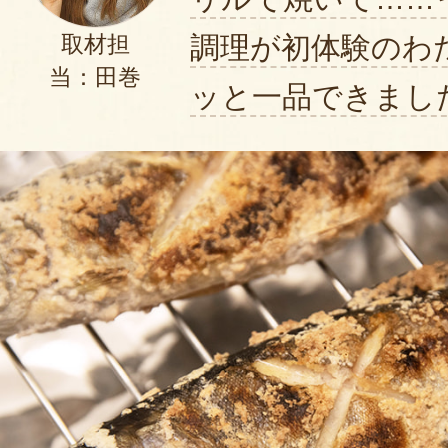
2020年06
調理が初体験のわ
取材担
当：田巻
1匹ずつ小分けで冷凍してあるので
ッと一品できまし
いです。
手軽に食べられて美味しくて、ア
だと思います！
2020年06月12
今回この商品を購入した動機は主
き」なんですが普段スーパーでは
すがイワナは滅多にお目にかかり
ぐれず食べに連れて行くこともま
いたところ新潟・直送計画さんでこ