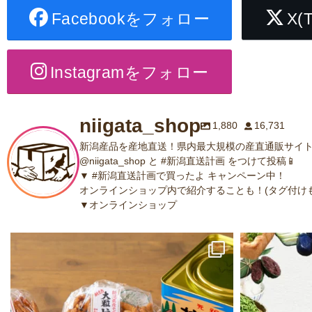
Facebookをフォロー
X(
Instagramをフォロー
niigata_shop
1,880
16,731
新潟産品を産地直送！県内最大規模の産直通販サイト
@niigata_shop と #新潟直送計画 をつけて投稿📱
▼ #新潟直送計画で買ったよ キャンペーン中！
オンラインショップ内で紹介することも！(タグ付けも
▼オンラインショップ