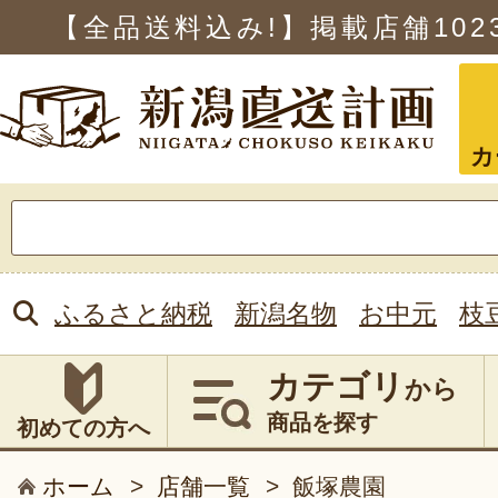
【全品送料込み!】掲載店舗
102
カ
検
索:
ふるさと納税
新潟名物
お中元
枝
カテゴリ
から
商品を探す
初めての方へ
ホーム
>
店舗一覧
>
飯塚農園