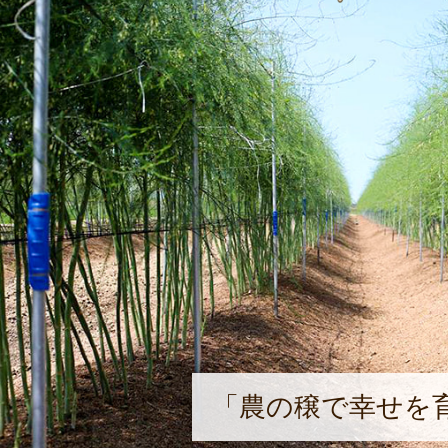
「農の穣で幸せを