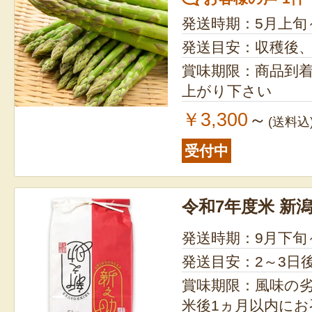
発送時期：5月上旬
発送目安：収穫後
賞味期限：商品到
上がり下さい
￥3,300
～
(送料込
受付中
令和7年度米 新
発送時期：9月下旬
発送目安：2～3日
賞味期限：風味の
米後1ヵ月以内に