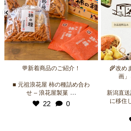
💬新着商品のご紹介！
🌾改
画」
■ 元祖浪花屋 柿の種詰め合わ
...
せ – 浪花屋製菓
新潟直送
に移住
22
0