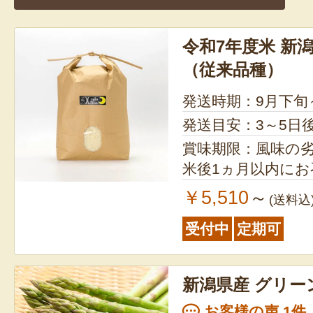
令和7年度米 新
（従来品種）
発送時期：9月下旬
発送目安：3～5日
賞味期限：風味の
米後1ヵ月以内に
￥5,510
～
(送料込
受付中
定期可
新潟県産 グリ
お客様の声 1件