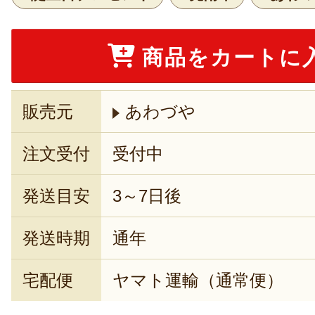
商品をカートに
販売元
あわづや
注文受付
受付中
発送目安
3～7日後
発送時期
通年
宅配便
ヤマト運輸（通常便）