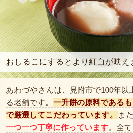
ありがとうございました。
2024年11月10
この度はご購入ありがとうござ
お届け希望日に無事到着し、ご
時間を過ごされたとのこと、私
おしるこにするとより紅白が映え
います。
またご縁がありましたら、よろ
ます。
あわづやさんは、見附市で100年以
この度のご注文まことにありが
る老舗です。
一升餅の原料であるも
2024年11月1
で厳選してこだわっています。
ま
一つ一つ丁寧に作っています
。全て
初孫に続き二度目の利用でした。