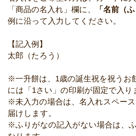
た。
「商品の名入れ」欄に、
「名前（ふ
2023年12月0
例に沿って入力してください。
【記入例】
息子の1歳の誕生日に購入しました
取りカードも付いていてとても良
太郎（たろう）
日にち指定が出来たのも良かった
ていませんが、老舗餅菓子屋さん
※一升餅は、1歳の誕生祝を祝うお
のが楽しみです。
には「1さい」の印刷が固定で入り
また機会があったらお願いします
※未入力の場合は、名入れスペース
2023年11月18
届けします。
※ふりがなの記入がない場合は、
この度はご購入ありがとうござ