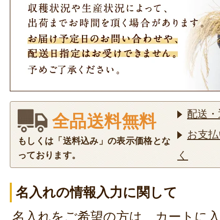
いていて、1歳の誕生日を皆で楽し
した。お餅も美味しかったので、
うと思います。
2023年11月29
この度はご購入ありがとうござ
配送・
一升餅がお誕生日に間に合い、
全品送料無料
こと、私どもも安心いたしまし
お支払
もしくは「送料込み」の表示価格とな
是非、ご友人様にもオススメし
く
っております。
でございます。
またご縁がありましたら、よろ
名入れの情報入力に関して
ます。
この度のご注文まことにありが
名入れをご希望の方は、カートに