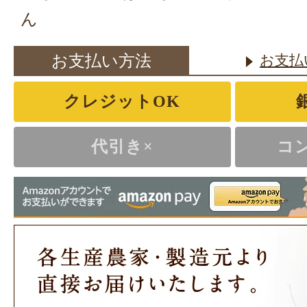
お餅も美味しくお召し上がりい
ん
とうございます。
またご縁がありましたら、よろ
お支払い方法
お支払
ます。
クレジットOK
この度のご注文まことにありが
た。
代引き×
コ
2023年12月2
頼むのが遅くなってしまい誕生日
たが、間に合わせて頂き、ありが
日に無事一升餅を背負わせて御祝
た。名前入りで小分けされてるの
ことが出来てとても良かったです