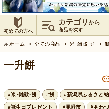
カテゴリ
から
商品を探す
初めての方へ
ホーム
>
全ての商品
>
米･雑穀･餅
>
一升餅
#米･雑穀･餅
#餅
#新潟県ふるさと納
#誕生日プレゼント
#見附市
#あわ