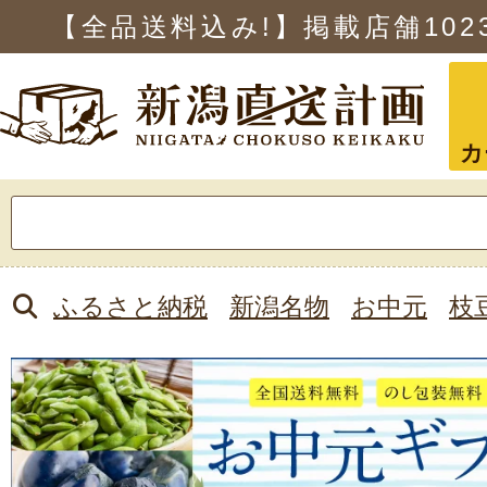
【全品送料込み!】掲載店舗
102
カ
検
索:
ふるさと納税
新潟名物
お中元
枝