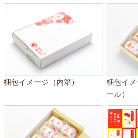
今回2回目です。お餅も美味しく、
なので御祝い合わせ事前注文で配送
指定出来る事と対応が親切な事が
取りカードと記録帳の企画も記念
す。
2024年06月
この度はご購入ありがとうござ
梱包イメージ（内箱）
梱包イメ
お孫様の初めてのお誕生日に一
ール）
き、まことにありがとうござい
お届け希望日に無事到着し、ご
時間を過ごされたとのこと、私
います。