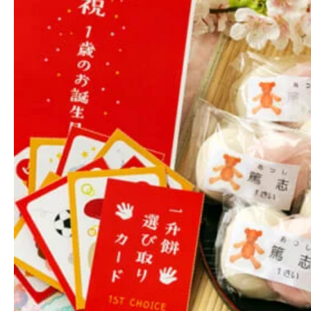
あわづやさんを選んだ決め手は、
の可愛い画像と美味しかったとい
そして信頼です
希望した頃に無事到着!名前を入れ
夫婦が喜んでくれて嬉しかった❗
おかげさまでイベントは楽しい時間
はもっちもち美味しかったですよ❕
ありがとうございました☺️
2024年03
この度はご購入ありがとうござ
お孫様の初めてのお誕生日に一
き、まことにありがとうござい