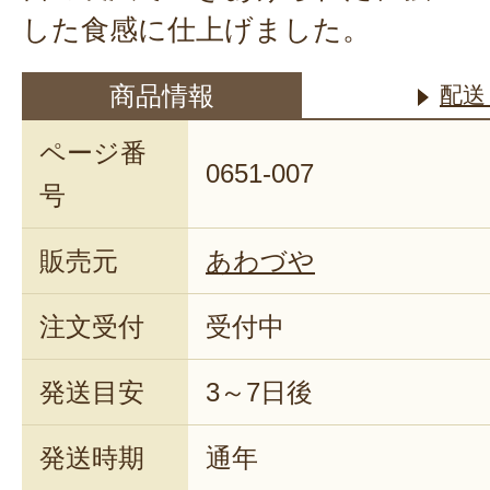
2024年0
した食感に仕上げました。
この度はご購入ありがとうござ
商品情報
配送
一升餅をお裾分けにて皆様にお
ページ番
たとのこと、お餅の感想もあり
0651-007
号
た。
小分けのタイプはお祝い後すぐ
販売元
あわづや
で、好評をいただいております
またご縁がありましたら、よろ
注文受付
受付中
ます。
この度のご注文まことにありが
発送目安
3～7日後
た。
発送時期
通年
2024年01月2