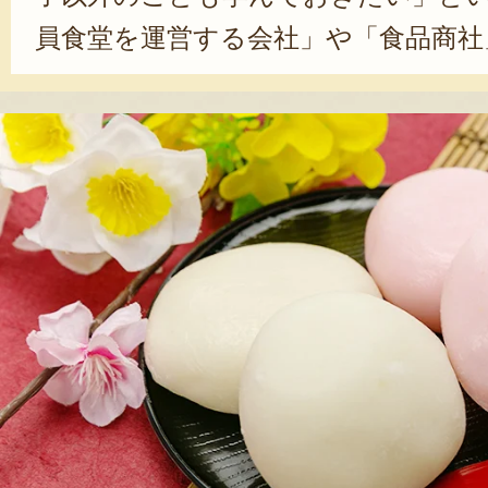
員食堂を運営する会社」や「食品商社
間働いた。結婚を機に地元へ戻り、実
に入社。先代からお菓子作りを学び
グリー精神で、製菓技術のすべてを
中心に仕事をしながら、合間を縫って
出ることも。代表に就任したのは、入
式に店を継いだあとも、新商品を開
ット通販をはじめたりと、日々新し
いる。