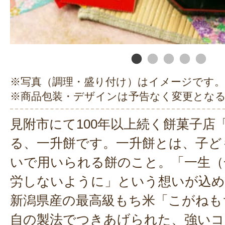
お届け希望日に無事到着し、ご
時間を過ごされたとのこと、私
います。
またご縁がありましたら、よろ
※写真（調理・盛り付け）はイメージです。
ます。
※商品包装・デザインは予告なく変更とな
この度のご注文まことにありが
た。
見附市にて100年以上続く餅菓子店
2024年03月2
る、一升餅です。一升餅とは、子ど
いで用いられる餅のこと。「一生（
イベント後はお餅をお裾分けして
労しないように」という想いが込
だきました。小分けになっている
新潟県産の最高級もち米「こがねも
た。何よりお餅が美味しくてびっ
自の製法でつきあげられた、強い