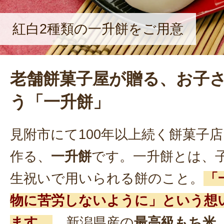
紅白2種類の一升餅をご用意
老舗餅菓子屋が贈る、お子
う「一升餅」
見附市にて100年以上続く餅菓子
作る、
一升餅
です。一升餅とは、
生祝いで用いられる餅のこと。
「
物に苦労しないように」という想
ます。
。新潟県産の
最高級もち米