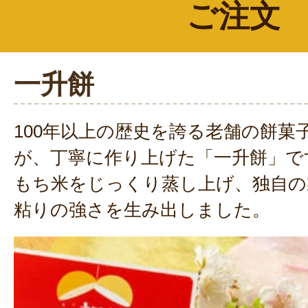
ご注文
この度はご購入ありがとうござ
お孫様の初めてのお誕生日に一
き、まことにありがとうござい
一升餅
お届け希望日に無事到着し、ご
時間を過ごされたとのこと、私
100年以上の歴史を誇る老舗の餅菓
います。
またご縁がありましたら、よろ
が、丁寧に作り上げた「一升餅」で
ます。
もち米をじっくり蒸し上げ、独自の
この度のご注文まことにありが
粘りの強さを生み出しました。
た。
2024年04月1
初誕生を迎える孫のために 一升餅