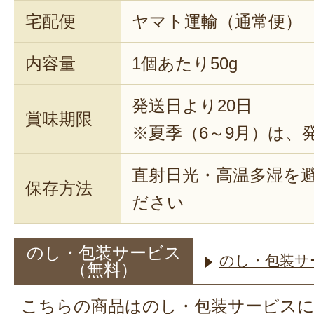
宅配便
ヤマト運輸（通常便）
殆ど、川上犬 昴君の一歳の誕生祝
様、並びに静岡の母犬宅、また自宅
内容量
1個あたり50g
差し上げました。包みが可愛く、
発送日より20日
だきました。
賞味期限
※夏季（6～9月）は、
実際に善哉で食べたところ、よー
ろやか、とても美味しかったです
直射日光・高温多湿を
た。元気でこの先育ってくれると
保存方法
ださい
2023年12月06
のし・包装サービス
この度はご購入ありがとうござ
のし・包装サ
（無料）
お贈りした先様からお喜びいた
私どもも嬉しく思います。
こちらの商品はのし・包装サービス