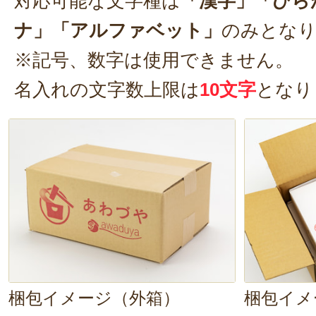
対応可能な文字種は
「漢字」「ひら
ナ」「アルファベット」
のみとな
この度はご購入ありがとうござ
※記号、数字は使用できません。
お届け希望日に無事到着し、ご
名入れの文字数上限は
10文字
となり
時間を過ごされたとのこと、私
います。
またご縁がありましたら、よろ
ます。
この度のご注文まことにありが
た。
2024年09月0
梱包イメージ（外箱）
梱包イメ
孫の一升餅を注文しました。一人