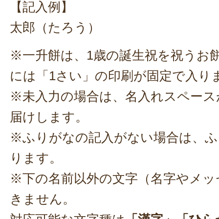
【記入例】
お召し上がりいただければ幸い
またご縁がありましたら、よろ
太郎（たろう）
ます。
※一升餅は、1歳の誕生祝を祝うお
この度のご注文まことにありが
には「1さい」の印刷が固定で入り
た。
2024年11月0
※未入力の場合は、名入れスペース
届けします。
初めて注文させて頂きました。
※ふりがなの記入がない場合は、ふ
問い合わせの際、速やかな返信で
ります。
ネットで見たままの可愛らしい紅
※下の名前以外の文字（名字やメッ
でとても満足でした。もちろんお
きません。
た。
2024年09月0