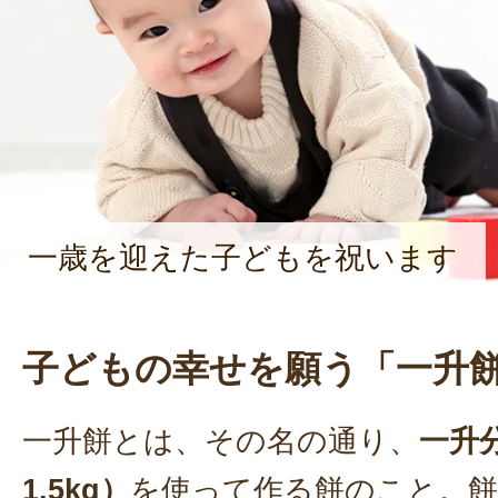
一歳を迎えた子どもを祝います
子どもの幸せを願う「一升
一升餅とは、その名の通り、
一升
1.5kg）
を使って作る餅のこと。餅