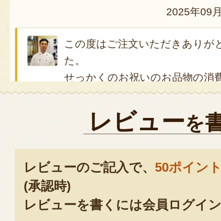
2025年09
この度はご注文いただきありが
た。
せっかくのお祝いのお品物の消
っていたとのこと、大変申し訳
た。
レビュー
を
次回ご注文の際は、期限のご確
す。
2025年09月0
レビューのご記入で、
50ポイン
(承認時)
レビューを書くには会員ログイン
先日送っていただいた一升餅で楽
した。