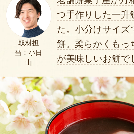
思います。
つ手作りした一升
またご縁がありましたら、よろ
た。小分けサイズ
ます。
この度のご注文まことにありが
餅。柔らかくもっ
取材担
2025年02月0
当：小日
が美味しいお餅で
山
個包装とお名前シールに惹かれ、
を購入させて頂きました。長岡の
き、選び取りカードがとても盛り
普段お世話になっている友人など
き、皆でお餅を食べることができ
す。次男のときも、同じ商品を購