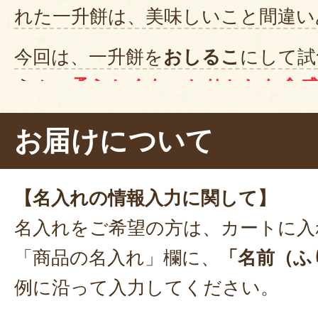
れた一升餅は、美味しいこと間違い
かわいい名前シール付きの小分け
分けにピッタリ❗
今回は、一升餅を
おしるこ
にして試
お餅もとても美味しく、さすが米
うん、
柔らかくもっちりとした食感
した。
来月は３人目の孫の初誕生日のお祝
ズでとても食べやすいです！
焼い
お届けについて
す。
煮て食べてもよし。お好きな食べ方
2024年11月06日
/
しーち
ださい。
【名入れの情報入力に関して】
この度はご購入ありがとうござ
名入れをご希望の方は、カートに入
お二人目のお孫様の一升餅を、
「商品の名入れ」欄に、
「名前（ふ
の一升餅をお選びいただき、ま
ございます。
例に沿って入力してください。
お裾分けしていただいた先様に