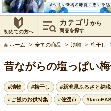
カテゴリ
から
商品を探す
初めての方へ
ホーム
>
全ての商品
>
漬物
>
梅干し
昔ながらの塩っぱい梅
#漬物
#梅干し
#新潟県ふるさと納税
#ご飯のお供特集
#佐渡市
#farmEA