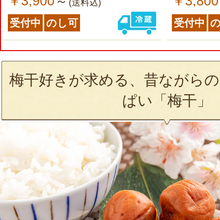
￥3,900
￥3,800
～
(送料込)
受付中
のし可
受付中
梅干好きが求める、昔ながらの
ぱい「梅干」