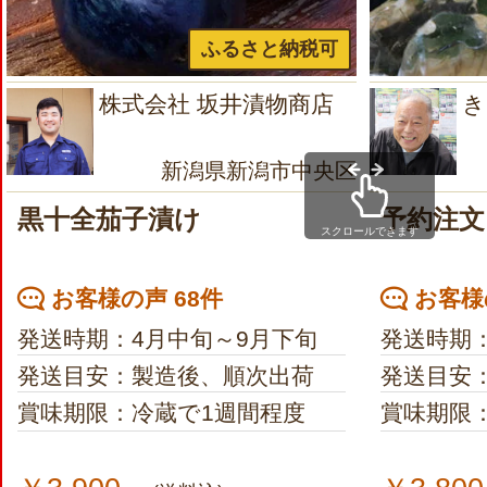
ふるさと納税可
株式会社 坂井漬物商店
き
新潟県新潟市中央区
黒十全茄子漬け
予約注文
スクロールできます
お客様の声 68件
お客様の
発送時期：4月中旬～9月下旬
発送時期
発送目安：製造後、順次出荷
発送目安
賞味期限：冷蔵で1週間程度
賞味期限