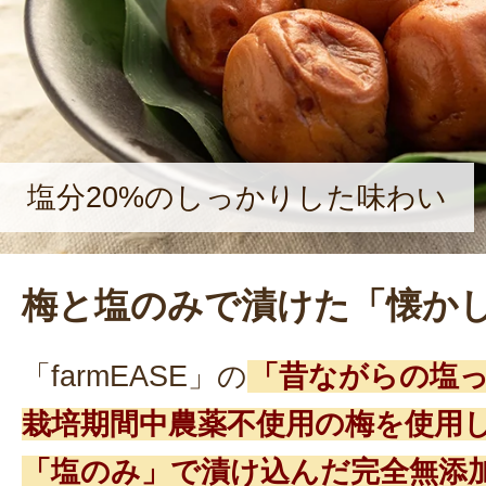
かな「あんぽ柿」や、子どものおや
った「かきリン」、大人向けの風味
干し柿「ラム・アンシャンテ」など
塩分20%のしっかりした味わい
梅と塩のみで漬けた「懐か
「farmEASE」の
「昔ながらの塩
栽培期間中農薬不使用の梅を使用
「塩のみ」で漬け込んだ完全無添