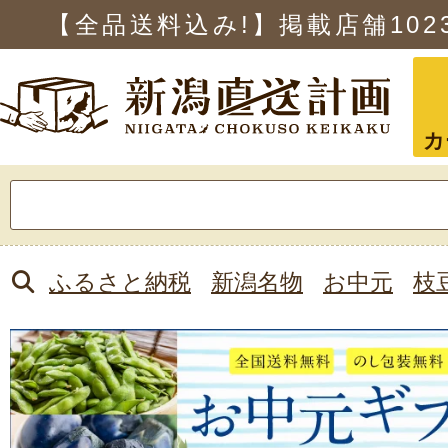
【全品送料込み!】掲載店舗
102
カ
検
索:
ふるさと納税
新潟名物
お中元
枝