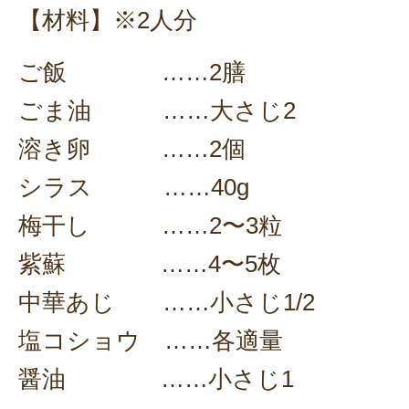
【材料】※2人分
ご飯 ……2膳
ごま油 ……大さじ2
溶き卵 ……2個
シラス ……40g
梅干し ……2〜3粒
紫蘇 ……4〜5枚
中華あじ ……小さじ1/2
塩コショウ ……各適量
醤油 ……小さじ1