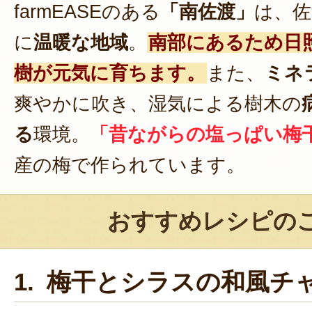
farmEASEのある
「南佐渡」
は、佐
に
温暖な地域
。
南部にあるため日
樹が元気に育ちます。
また、
ミネ
爽やかに吹き、湿気による樹木の
る
環境。
「昔ながらの塩っぱい梅
産の梅で作られています。
おすすめレシピの
1. 梅干とシラスの和風チ