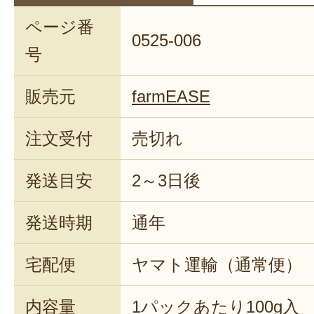
ページ番
0525-006
号
販売元
farmEASE
注文受付
売切れ
発送目安
2～3日後
発送時期
通年
宅配便
ヤマト運輸（通常便）
内容量
1パックあたり100g入