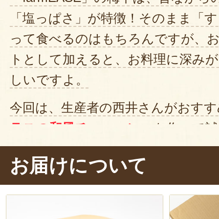
「塩っぱさ」が特徴！そのまま「す
って食べるのはもちろんですが、
トとして加えると、お料理に深みが
しいですよ。
今回は、生産者の西井さんがおすす
ラスの和風チャーハン」
を作って試
にしっかりと味がついているため
お届けについて
とんど入れていません。しかし！！
塩分と旨みがチャーハンの中に染み
深みのある美味しさになっている