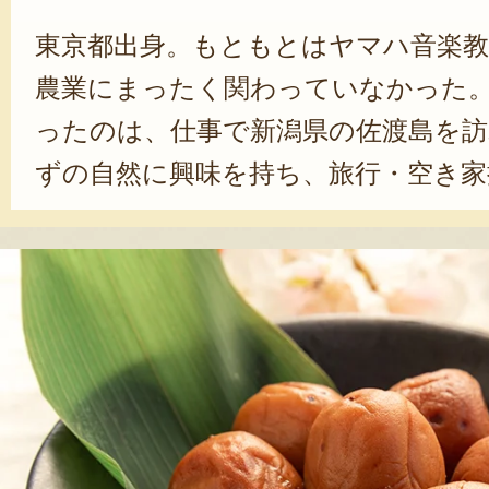
東京都出身。もともとはヤマハ音楽教
農業にまったく関わっていなかった
ったのは、仕事で新潟県の佐渡島を
ずの自然に興味を持ち、旅行・空き家
い詰めたという。西井さんが気に入
温暖な気候の「南佐渡」。2009年に
合った農家から、稲・果樹の栽培方法
た。柿の出荷を始めた頃、少しでも
や、傷が入ったものは廃棄されてし
ればどれも美味しいのにもったいな
西井さんは、加工品づくりに着手。干