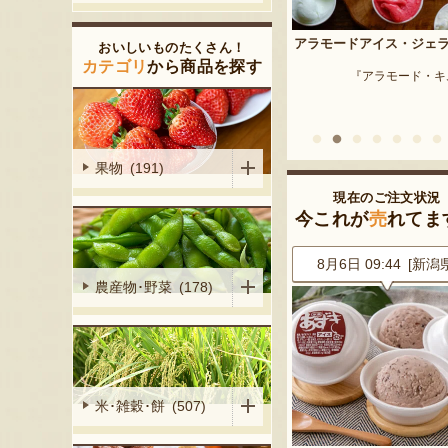
予約注文：新潟産 枝豆・
アラモードアイス・ジェラート
おいしいものたくさん！
『はちしろ枝豆
産シャインマ
カテゴリ
から商品を探す
『アラモード・キムラ』
陽くだもの園』
果物 (191)
現在のご注文状況
今これが
売
れてま
5 [新潟県]
8月6日 09:44 [新潟県]
8月6日 09:44 [新潟
農産物･野菜 (178)
米･雑穀･餅 (507)