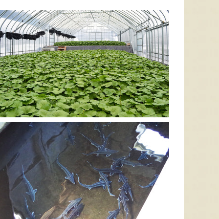
太田農園が手塩にかけて育て
新潟市江南区で育てられた和
柔らか
たアールスメロン！イギリス
梨。有機質肥料と、すべての
魅力の
生まれの原種メロンの血をひ
実に袋をかける丁寧な手仕事
河・信
く、「メロンの王様」とも呼
によって、濃厚な甘みと美し
土壌で
ばれる高級メロンを農園より
い姿を持つ梨が生み出されま
ました
直送！お盆などの贈答用にも
す。「愛甘水」や「王秋」な
のもと
おすすめです。
ど、旬の品種をお届けしま
います
す。
ですよ