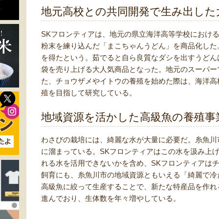
地元高校との共同開発で生み出した
SKフロンティアは、地元の県立海洋高等学校におけ
粉末を練り込んだ「まこちゃんうどん」を商品化した
を得たという。茹でると自ら良質なダシを出すうどん
袋を売り上げる大人気商品となった。地元のスーパー
た、チョウザメやイトウの養殖を始めた際は、海洋高
殖を目指して研究している。
地域資源を活かした高級魚の養殖事
わさびの栽培には、綺麗な水が大量に必要だ。糸魚川
に溜まっている。SKフロンティアはこの水を汲み上
れる水を活用できないかを含め、SKフロンティアは
飼育にも、糸魚川市の地域資源ともいえる「綺麗で冷
高級魚に絞って生産することで、新たな特産品を作れ
進んでおり、生体数を年々増やしている。