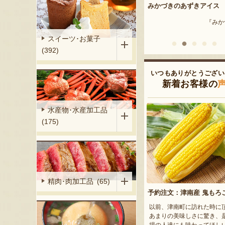
ット
みかづきのあずきアイス
窯焼きピザ
製麺株式会社』
『みかづき』
『ピッツァタ
スイーツ･お菓子
(392)
いつもありがとうござい
新着お客様の
水産物･水産加工品
(175)
精肉･肉加工品 (65)
予約注文：津南産 鬼もろ
以前、津南町に訪れた時に
あまりの美味しさに驚き、
場の人達にも味わってほし