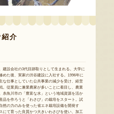
予約注文：新潟産 アールスメロ
ン（盆メロン）
予約注文：新潟県産 梨
予約注文
『情熱野菜の太田農園』
『くまの森ファーム』
者紹介
8月6日 09:45 [新潟県]
8月6日 09:44 [新潟県]
8月6
。建設会社の3代目跡取りとして生まれる。大学に
修めた後、実家の渋谷建設に入社する。1996年に
主な仕事としていた公共事業の減少を受け、経営
戦。従業員に兼業農家が多いことに着目し、農業
。糸魚川市の「豊富な水」という地域資源を活か
産品を作ろうと「わさび」の栽培をスタート。試
自然の力のみを使った省エネ栽培設備を開発す
スにて育った良質かつ大きいわさびを使い、加工