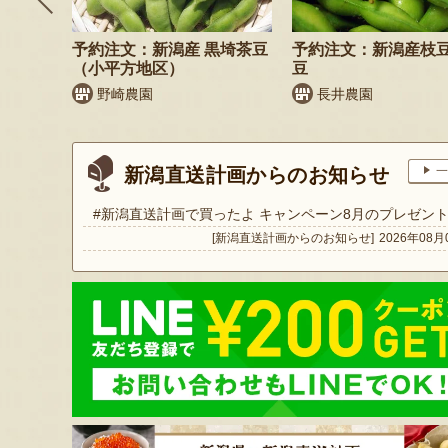
納税可
予約注文：新潟産 黒埼茶豆
予約注文：新潟産枝
（小平方地区）
豆
商店
野崎農園
長井農園
新潟直送計画からのお知らせ
一
#新潟直送計画で買ったよ キャンペーン8月のプレゼン
[新潟直送計画からのお知らせ]
2026年08月