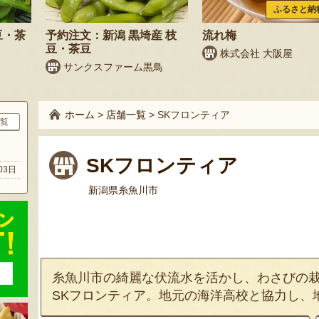
ふるさと納
豆・茶
予約注文：新潟 黒埼産 枝
流れ梅
豆・茶豆
株式会社 大阪屋
サンクスファーム黒鳥
ホーム
>
店舗一覧
>
SKフロンティア
覧
ト
SKフロンティア
03日
新潟県糸魚川市
糸魚川市の綺麗な伏流水を活かし、わさびの
SKフロンティア。地元の海洋高校と協力し、