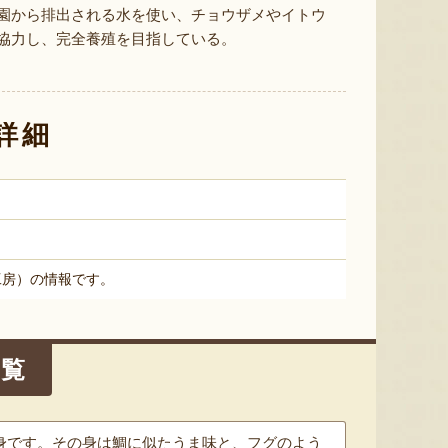
佐渡のご当地麺セット
みかづきのあずきアイス
窯焼き
園から排出される水を使い、チョウザメやイトウ
協力し、完全養殖を目指している。
『入澤製麺株式会社』
『みかづき』
詳細
工房）の情報です。
一覧
身です。その身は鯛に似たうま味と、フグのよう