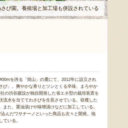
わさび園。養殖場と加工場も併設されている
00mを誇る「焼山」の麓にて、2012年に設立され
さび」。爽やかな香りとツンとくる辛味、まろやか
会社の渋谷建設が独自開発した省エネ型の栽培装置を
伏流水を当ててわさびを生長させている。収穫した
。また、醤油漬けや味噌漬けなどに加工している。
ぜ込んだワサチーノといった商品も次々と開発。地
している。