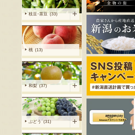
枝豆･茶豆 (33)
桃 (13)
和梨 (37)
ぶどう (31)