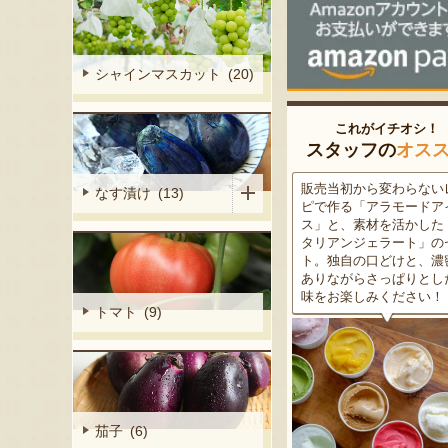
シャインマスカット (20)
これがイチオシ！
スタッフの
オス
細胞壁」由来
販売当初から変わらないレシ
この道50年の大ベテラン
なす漬け (13)
ぶどうを栽培
ピで作る「アラモードアイ
が育てた美味しい新潟枝
くだもの園の
ス」と、素材を活かした「イ
茶豆！手塩にかけて育て
ット。一般的
タリアンジェラート」のセッ
豆の甘味と深い香り、コ
緑色」のもの
ト。独自の口どけと、濃密で
ある旨味を是非一度お試
ら収穫する
ありながらさっぱりとした後
さい。お中元にもオスス
2種類をご用
味をお楽しみください！
トマト (9)
茄子 (6)