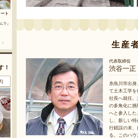
茶豆
流れ梅
農園』
予約注文：魚沼の定番 まるつた
『株式会社 大阪屋』
のなす漬け 深雪なす
『農房 丸蔦食品』
生産
代表取締役
す！
渋谷一正
県]
8月6日 09:35 [新潟県]
8月6日 08:48 [埼玉県]
糸魚川市出身
て土木工学を
社長へ就任。
の多角化に挑
へと参入した
し、新しい特
行錯誤の末、
る。このハウ