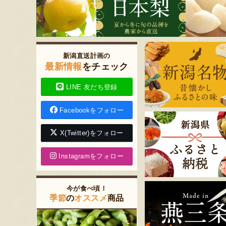
新潟直送計画の
最新情報
をチェック
LINE 友だち登録
Facebookをフォロー
X(Twitter)をフォロー
Instagramをフォロー
今が食べ頃！
季節
の
オススメ
商品