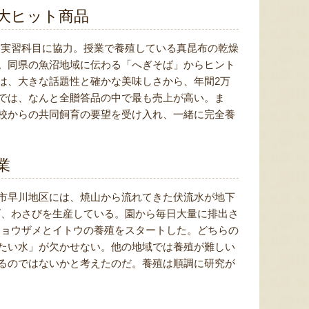
大ヒット商品
る実習科目に協力。授業で養殖している真昆布の乾燥
。同県の魚沼地域に伝わる「へぎそば」からヒント
は、大きな話題性と確かな美味しさから、年間2万
では、なんと全贈答品の中で最も売上が高い。ま
校からの共同飼育の要望を受け入れ、一緒に完全養
業
市早川地区には、焼山から流れてきた伏流水が地下
げ、わさびを生産している。園から毎日大量に排出さ
チョウザメとイトウの養殖をスタートした。どちらの
たい水」が欠かせない。他の地域では養殖が難しい
るのではないかと考えたのだ。養殖は順調に研究が