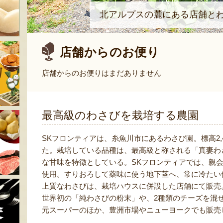
北アルプスの麓にある店舗と
店舗からのお便り
店舗からのお便りはまだありません
最高級のわさびを栽培する農園
SKフロンティアは、糸魚川市にあるわさび園。標高2,4
た。栽培している品種は、最高級と称される「真妻わ
な甘味を特徴としている。SKフロンティアでは、親
使用。すりおろして薬味に使う地下茎へ、常に冷たい
上質なわさびは、栽培ハウスに併設した店舗にて販売
世界初の「純わさびの粉末」や、2種類のチーズを混
元スーパーのほか、豊洲市場やニューヨークでも販売