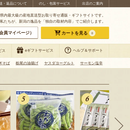
送・返品について
のし・包装サービス
出店のご案内
県内最大級の産地直送型お取り寄せ通販・ギフトサイトです。
私たちが、新潟の逸品を「独自の取材内容」でご紹介します。
会員マイページ）
カートを見る
0
eギフトサービス
ヘルプ＆サポート
ビス
ぎそば
栃尾の油揚げ
ヤスダヨーグルト
サーモン塩辛