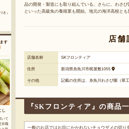
越後姫のジェラート・シャーベ
サーバーロック「ウェーブタン
品の開発・製造にも取り組んでいる。さらに、わさび
ット
ブラー イリス」
といった高級魚の養殖業も開始。地元の海洋高校とも
ルト』
『斉藤いちご園』
『Art tech』
店舗
ます
声
店舗名称
SKフロンティア
住所
新潟県糸魚川市梶屋敷1055
その他
記載の住所は、糸魚川わさび園（翠
『SKフロンティア』の商品
こし
頂いて
是非職
一般のお店ではお目にかかれないチョウザメの切り
いと毎