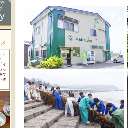
スメ
農家
新潟の夏と言えば大阪屋の流
魚沼市だけで作られている
豆・
れ梅！国産の梅果汁とくずき
「深雪なす」を使ったなす漬
た枝
り風のゼリーの相性が抜群。
け。しっかりとした塩味が好
クの
爽やかな甘みとツルッとした
評で、地元の直売所で大人気
し下
食感は一度食べたらクセにな
の商品です。夏はもちろん、
メ！
るはず！お中元にも喜ばれる
甘みがのった秋なすは特に絶
こと間違い無し！
品。新米との相性も抜群で
す！