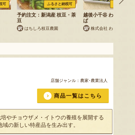
税可
ふるさと納税可
ふるさと納税
予約注文：新潟産 枝豆・茶
越後小千谷 わたやのへ
豆
ば
はちしろ枝豆農園
株式会社 わたや
店舗ジャンル：
農家･農業法人
商品一覧はこちら
栽培やチョウザメ・イトウの養殖を展開する
地域の新しい特産品を生み出す。