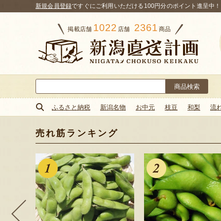
新規会員登録
ですぐにご利用いただける100円分のポイント進呈中！
1022
2361
掲載店舗
店舗
商品
検
索:
ふるさと納税
新潟名物
お中元
枝豆
和梨
流
売れ筋ランキング