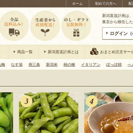
ホーム
初めての方へ
配
新潟直送計画は、
東京から移住した
ログイン（
商品一覧
新潟直送計画とは
おまとめ注文サー
れ梅
なす漬
燕三条
新潟米
柿の種
イタリアン
ぽっぽ焼
へ