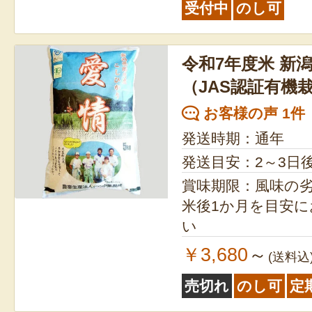
受付中
のし可
令和7年度米 新
（JAS認証有機
お客様の声 1件
発送時期：通年
発送目安：2～3日
賞味期限：風味の
米後1か月を目安
い
￥3,680
～
(送料込
売切れ
のし可
定