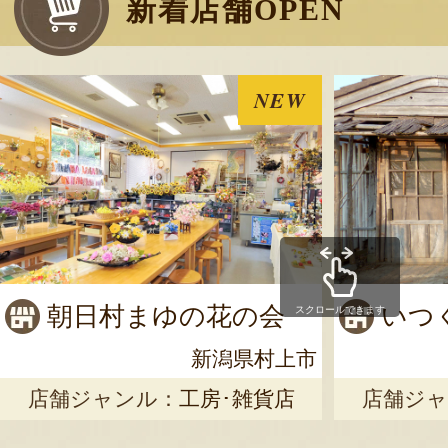
新着店舗OPEN
NEW
朝日村まゆの花の会
いつ
スクロールできます
新潟県村上市
店舗ジャンル：
工房･雑貨店
店舗ジャ