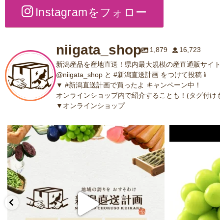
Instagramをフォロー
niigata_shop
1,879
16,723
新潟産品を産地直送！県内最大規模の産直通販サイト
@niigata_shop と #新潟直送計画 をつけて投稿📱
▼ #新潟直送計画で買ったよ キャンペーン中！
オンラインショップ内で紹介することも！(タグ付けも
▼オンラインショップ