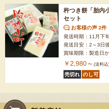
杵つき餅「胎内
セット
お客様の声 2件
発送時期：11月下
発送目安：2～3日
賞味期限：製造日か
￥2,980
～
(送料込
売切れ
のし可