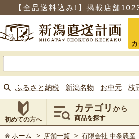
【全品送料込み!】掲載店舗
102
カ
検
索:
ふるさと納税
新潟名物
お中元
枝
カテゴリ
から
商品を探す
初めての方へ
ホーム
>
店舗一覧
>
有限会社 中条農産