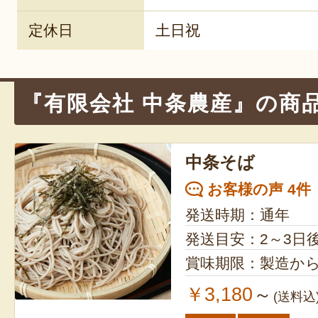
定休日
土日祝
『有限会社 中条農産』の商
中条そば
お客様の声 4件
発送時期：通年
発送目安：2～3日
賞味期限：製造から
￥3,180
～
(送料込